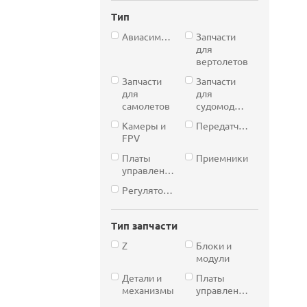
Тип
Авиасимуляторы
Запчасти
для
вертолетов
Запчасти
Запчасти
для
для
самолетов
судомоделей
Камеры и
Передатчики
FPV
Платы
Приемники
управления
Регуляторы
Тип запчасти
Z
Блоки и
модули
Детали и
Платы
механизмы
управления