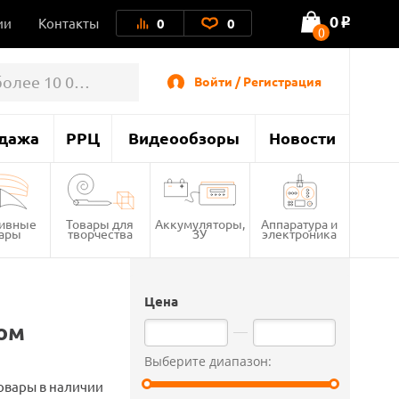
0
ии
Контакты
0
0
o
0
Войти / Регистрация
дажа
РРЦ
Видеообзоры
Новости
тивные
Товары для
Аккумуляторы,
Аппаратура и
вары
творчества
ЗУ
электроника
Цена
том
Выберите диапазон:
овары в наличии