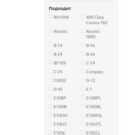
Подходит
RH1096
400 Class
Cessna 182
Atomic
Atomic
SR85
B-14
B-16
B-24
B-36
BF109
C-14
C-24
Compass
CX002
D-12
D-42
E-1
E10BP
E10BPL
E10DB
E10DBL
E10HM
E10HML
E10MT
E10MTL
E10SC
E10SCL