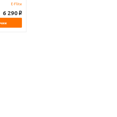
E-Flite
6 290
o
ичии