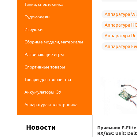
Танки, спецтехника
Аппаратура WL
Судомодели
Аппаратура H
Игрушки
Аппаратура R
Сборные модели, материалы
Аппаратура Fe
Развивающие игры
Спортивные товары
Товары для творчества
Аккумуляторы, ЗУ
Аппаратура и электроника
Новости
Приемник E-Flite 
RX/ESC Unit: Del