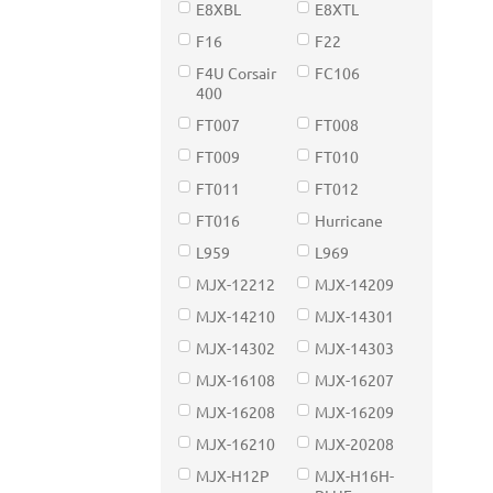
E8XBL
E8XTL
F16
F22
F4U Corsair
FC106
400
FT007
FT008
FT009
FT010
FT011
FT012
FT016
Hurricane
L959
L969
MJX-12212
MJX-14209
MJX-14210
MJX-14301
MJX-14302
MJX-14303
MJX-16108
MJX-16207
MJX-16208
MJX-16209
MJX-16210
MJX-20208
MJX-H12P
MJX-H16H-