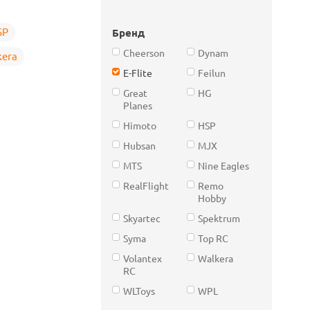
SP
Бренд
Cheerson
Dynam
kera
E-Flite
Feilun
Great
HG
Planes
Himoto
HSP
Hubsan
MJX
MTS
Nine Eagles
RealFlight
Remo
Hobby
Skyartec
Spektrum
Syma
Top RC
Volantex
Walkera
RC
WLToys
WPL