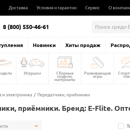
Доставка
Условия и гарантии
Сервис
О компан
8 (800) 550-46-61
тупления
Новинки
Хиты продаж
Распро
одели
Игрушки
Сборные
Развивающие
Спор
модели,
игры
то
материалы
 и электроника
/
Передатчики, приёмники
ики, приёмники. Бренд: E-Flite. Оп
ости
Т