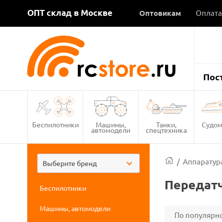
ОПТ склад в Москве
Оптовикам
Оплата
Пос
Беспилотники
Машины,
Танки,
Судом
автомодели
спецтехника
/
Аппаратура
Выберите бренд
Передатч
Беспилотники
Машины, автомодели
По популярн