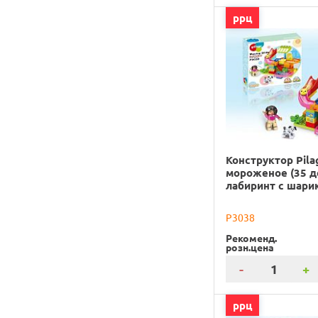
ррц
Конструктор Pila
мороженое (35 д
лабиринт с шари
P3038
Рекоменд.
розн.цена
-
+
ррц