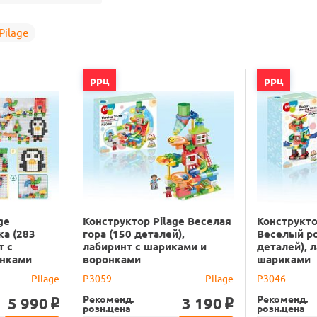
Pilage
ррц
ррц
ge
Конструктор Pilage Веселая
Конструкто
ка (283
гора (150 деталей),
Веселый ро
т с
лабиринт с шариками и
деталей), 
онками
воронками
шариками
Pilage
P3059
Pilage
P3046
Рекоменд.
Рекоменд.
5 990
3 190
o
o
розн.цена
розн.цена