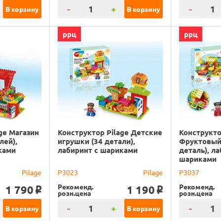
-
+
-
В корзину
В корзину
ррц
ррц
ge Магазин
Конструктор Pilage Детские
Конструкто
лей),
игрушки (34 детали),
Фруктовый 
ками
лабиринт с шариками
деталь), л
шариками
Pilage
P3023
Pilage
P3037
Рекоменд.
Рекоменд.
1 790
1 190
o
o
розн.цена
розн.цена
-
+
-
В корзину
В корзину