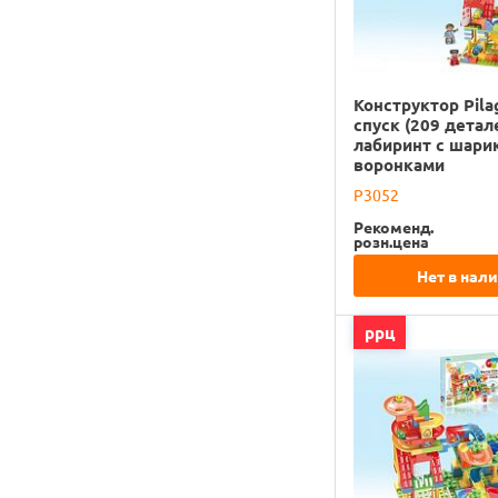
Конструктор Pila
спуск (209 детале
лабиринт с шари
воронками
P3052
Рекоменд.
розн.цена
Нет в нал
ррц