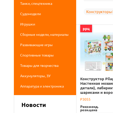
Танки, спецтехника
Конструкторы 
Судомодели
Игрушки
ррц
Сборные модели, материалы
Развивающие игры
Спортивные товары
Товары для творчества
Аккумуляторы, ЗУ
Конструктор Pila
Настенная мозаи
Аппаратура и электроника
детали), лабирин
шариками и вор
P3055
Новости
Рекоменд.
розн.цена