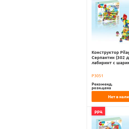
Конструктор Pila
Серпантин (302 д
лабиринт с шари
P3051
Рекоменд.
розн.цена
Нет в нал
ррц