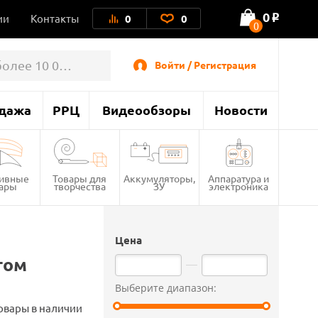
0
ии
Контакты
0
0
o
0
Войти / Регистрация
дажа
РРЦ
Видеообзоры
Новости
тивные
Товары для
Аккумуляторы,
Аппаратура и
вары
творчества
ЗУ
электроника
Цена
том
Выберите диапазон:
овары в наличии