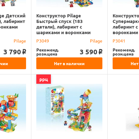
age Детский
Конструктор Pilage
Конструкто
), лабиринт
Быстрый спуск (183
Супермарке
ронками
детали), лабиринт с
лабиринт с
шариками и воронками
воронками
Pilage
P3049
Pilage
P3041
Рекоменд.
Рекоменд.
3 790
3 590
o
o
розн.цена
розн.цена
ичии
Нет в наличии
Нет
ррц