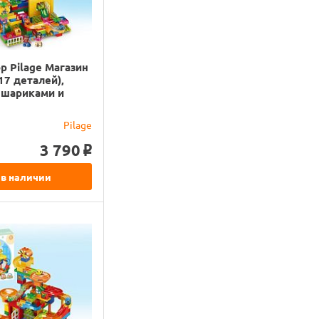
р Pilage Магазин
17 деталей),
 шариками и
Pilage
3 790
o
 в наличии