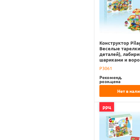
Конструктор Pila
Веселые тарелки
деталей), лабири
шариками и вор
P3061
Рекоменд.
розн.цена
Нет в нал
ррц