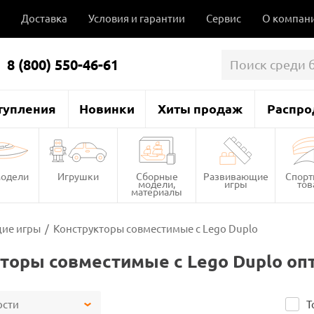
Доставка
Условия и гарантии
Сервис
О компан
8 (800) 550-46-61
тупления
Новинки
Хиты продаж
Распро
одели
Игрушки
Сборные
Развивающие
Спор
модели,
игры
то
материалы
ие игры
/
Конструкторы совместимые с Lego Duplo
торы совместимые с Lego Duplo оп
ости
Т