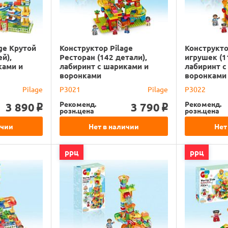
ge Крутой
Конструктор Pilage
Конструкто
й),
Ресторан (142 детали),
игрушек (1
ками и
лабиринт с шариками и
лабиринт с
воронками
воронками
Pilage
P3021
Pilage
P3022
Рекоменд.
Рекоменд.
3 890
3 790
o
o
розн.цена
розн.цена
ичии
Нет в наличии
Нет
ррц
ррц