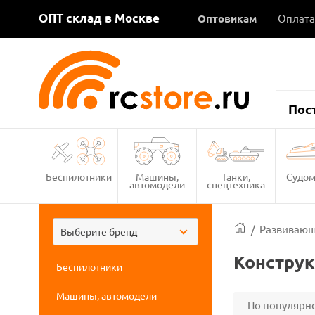
ОПТ склад в Москве
Оптовикам
Оплата
Пос
Беспилотники
Машины,
Танки,
Судом
автомодели
спецтехника
/
Развивающ
Выберите бренд
Конструк
Беспилотники
Машины, автомодели
По популярн