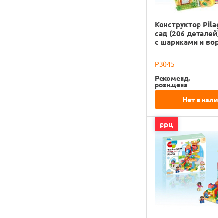
Конструктор Pil
сад (206 деталей
с шариками и во
P3045
Рекоменд.
розн.цена
Нет в нал
ррц