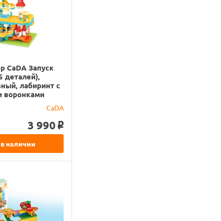
р CaDA Запуск
5 деталей),
ный, лабиринт с
и воронками
CaDA
3 990
o
 в наличии