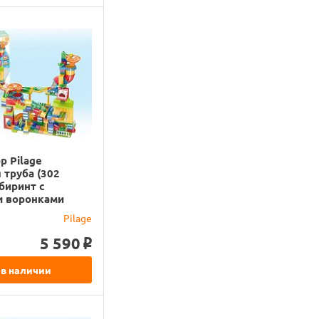
р Pilage
 труба (302
абиринт с
и воронками
Pilage
5 590
o
 в наличии