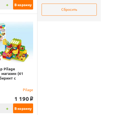
+
В корзину
р Pilage
магазин (41
абиринт с
Pilage
1 190
o
+
В корзину