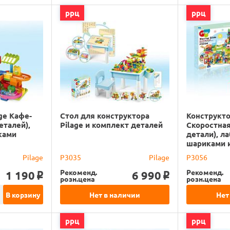
ррц
ррц
ge Кафе-
Стол для конструктора
Конструкто
еталей),
Pilage и комплект деталей
Скоростная
ками
детали), л
шариками 
Pilage
P3035
Pilage
P3056
Рекоменд.
Рекоменд.
1 190
6 990
o
o
розн.цена
розн.цена
В корзину
Нет в наличии
Нет
ррц
ррц