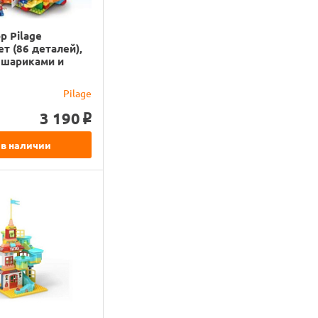
р Pilage
т (86 деталей),
 шариками и
Pilage
3 190
o
 в наличии