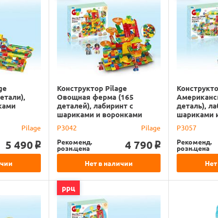
ge
Конструктор Pilage
Конструкто
етали),
Овощная ферма (165
Американск
ками
деталей), лабиринт с
деталь), л
шариками и воронками
шариками 
Pilage
P3042
Pilage
P3057
Рекоменд.
Рекоменд.
5 490
4 790
o
o
розн.цена
розн.цена
ичии
Нет в наличии
Нет
ррц