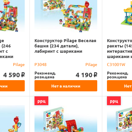
ge
Конструктор Pilage Веселая
Конструкто
 (246
башня (234 детали),
ракеты (14
нт с
лабиринт с шариками
интерактив
онками
шариками 
Pilage
P3048
Pilage
C31001W
Рекоменд.
Рекоменд.
4 590
4 190
o
o
розн.цена
розн.цена
ичии
Нет в наличии
Нет
ррц
ррц