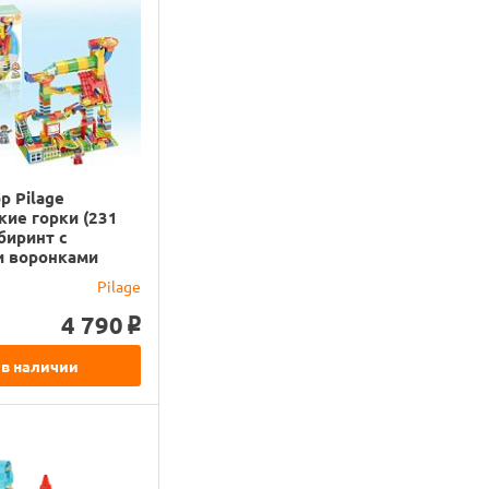
р Pilage
ие горки (231
абиринт с
и воронками
Pilage
4 790
o
 в наличии