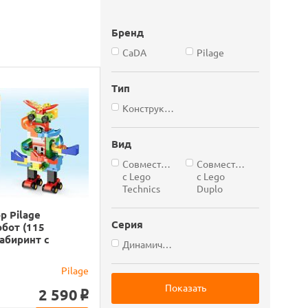
Бренд
CaDA
Pilage
Тип
Конструкторы
Вид
Cовместимые
Совместимые
с Lego
c Lego
Technics
Duplo
р Pilage
Серия
бот (115
лабиринт с
Динамические
Pilage
2 590
o