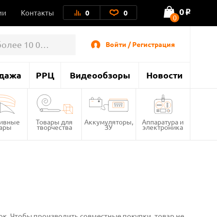
0
ии
Контакты
0
0
o
0
Войти / Регистрация
дажа
РРЦ
Видеообзоры
Новости
тивные
Товары для
Аккумуляторы,
Аппаратура и
вары
творчества
ЗУ
электроника
к. Чтобы производить совместные покупки, товар не