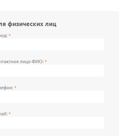
ля физических лиц
род:
*
нтактное лицо ФИО:
*
лефон:
*
mail:
*