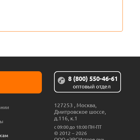
8 (800) 550-46-61
оптовый отдел
127253
,
Москва
,
ании
Дмитровское шоссе,
д.116, к.1
ты
с 09:00 до 18:00 ПН-ПТ
© 2012 – 2026
кам
ООО «ЭРСИсторе.ру»