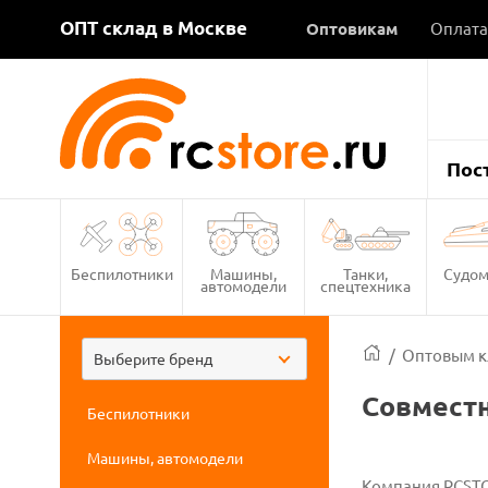
ОПТ склад в Москве
Оптовикам
Оплата
Пос
Беспилотники
Машины,
Танки,
Судом
автомодели
спецтехника
/
Оптовым к
Выберите бренд
Совмест
Беспилотники
Машины, автомодели
Компания RCSTO