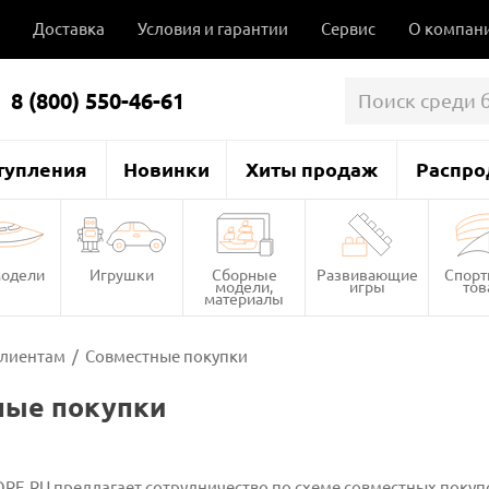
Доставка
Условия и гарантии
Сервис
О компан
8 (800) 550-46-61
тупления
Новинки
Хиты продаж
Распро
одели
Игрушки
Сборные
Развивающие
Спор
модели,
игры
то
материалы
лиентам
/
Совместные покупки
ные покупки
RE.RU предлагает сотрудничество по схеме совместных покупо