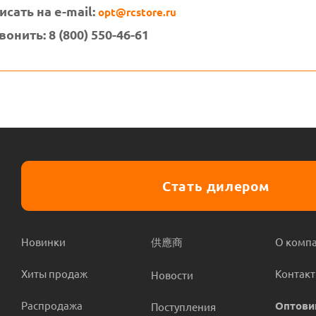
исать на e-mail:
opt@rcstore.ru
онить: 8 (800) 550-46-61
Стать дилером
Новинки
供應商
О комп
Хиты продаж
Контак
Новости
Распродажа
Оптови
Поступления