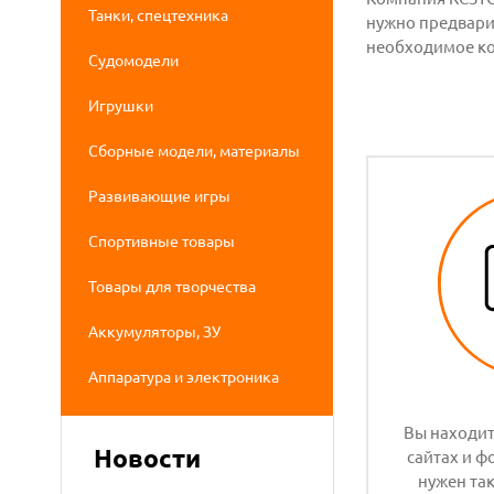
Танки, спецтехника
нужно предварит
необходимое ко
Судомодели
Игрушки
Сборные модели, материалы
Развивающие игры
Спортивные товары
Товары для творчества
Аккумуляторы, ЗУ
Аппаратура и электроника
Вы находит
Новости
сайтах и 
нужен так