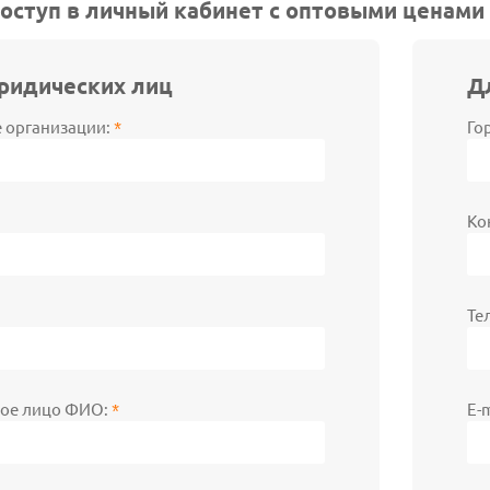
оступ в личный кабинет с оптовыми ценами
ридических лиц
Д
 организации:
*
Го
Ко
Те
ное лицо ФИО:
*
E-