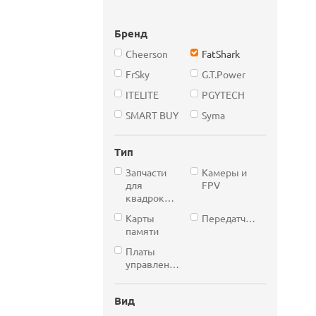
Бренд
Cheerson
FatShark
FrSky
G.T.Power
ITELITE
PGYTECH
SMART BUY
Syma
Тип
Запчасти
Камеры и
для
FPV
квадрокоптеров
Карты
Передатчики
памяти
Платы
управления
Вид