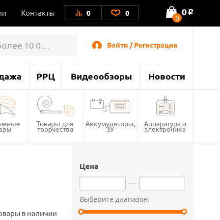
0
ии
Контакты
0
0
o
0
Войти / Регистрация
дажа
РРЦ
Видеообзоры
Новости
тивные
Товары для
Аккумуляторы,
Аппаратура и
вары
творчества
ЗУ
электроника
Цена
Выберите диапазон:
овары в наличии