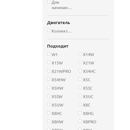
Для
начинающих
Двигатель
Коллекторный
Подходит
W1
X14W
X15W
X21W
X21WPRO
X54HC
X54HW
X5C
X5HW
X5SC
X5SW
X5UC
X5UW
X8C
X8HC
X8HG
X8HW
X8PRO
X8SW
X8W