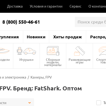
Доставка
Условия и гарантии
Сервис
О компан
8 (800) 550-46-61
тупления
Новинки
Хиты продаж
Распро
одели
Игрушки
Сборные
Развивающие
Спор
модели,
игры
то
материалы
 и электроника
/
Камеры, FPV
FPV. Бренд: FatShark. Оптом
ости
Т