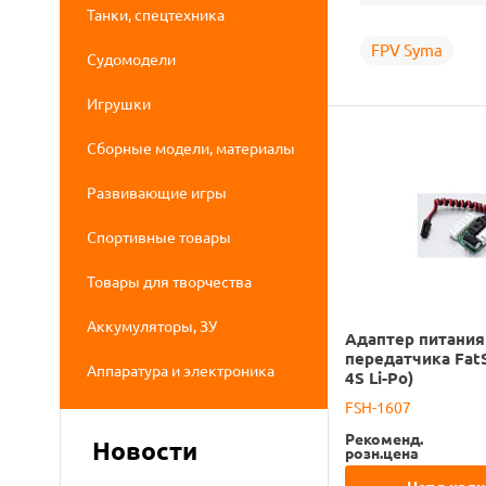
Танки, спецтехника
FPV Syma
Судомодели
Игрушки
Сборные модели, материалы
Развивающие игры
Спортивные товары
Товары для творчества
Аккумуляторы, ЗУ
Адаптер питания
передатчика FatS
Аппаратура и электроника
4S Li-Po)
FSH-1607
Рекоменд.
Новости
розн.цена