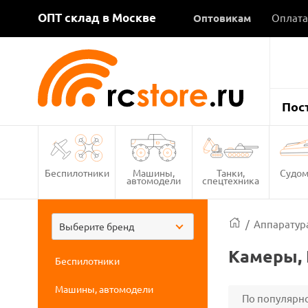
ОПТ склад в Москве
Оптовикам
Оплата
Пос
Беспилотники
Машины,
Танки,
Судом
автомодели
спецтехника
/
Аппаратура
Выберите бренд
Камеры, 
Беспилотники
Машины, автомодели
По популярн