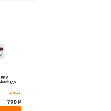
 FPV
hark (до
FatShark
790
o