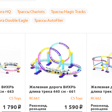
ога HQ
Трассы Chariots
Трассы Magic Tracks
га Double Eagle
Трассы AutoFlier
а ВИХРЬ
Железная дорога ВИХРЬ
Железная 
см - 663
длина трека 440 см - 661
длина трек
CS Toys
RC661
CS Toys
RC662
Рекоменд.
Рекоменд.
1 790
1 590
o
o
розн.цена
розн.цена