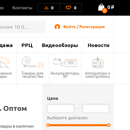
0
ии
Контакты
0
0
o
0
Войти / Регистрация
дажа
РРЦ
Видеообзоры
Новости
тивные
Товары для
Аккумуляторы,
Аппаратура и
вары
творчества
ЗУ
электроника
Цена
. Оптом
Выберите диапазон:
овары в наличии