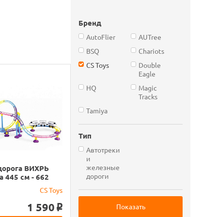
Бренд
AutoFlier
AUTree
BSQ
Chariots
CS Toys
Double
Eagle
HQ
Magic
Tracks
Tamiya
Тип
Автотреки
и
железные
дорога ВИХРЬ
дороги
а 445 см - 662
CS Toys
1 590
o