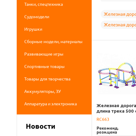
Танки, спецтехника
Железная дор
Судомодели
Железная доро
Игрушки
Сборные модели, материалы
Развивающие игры
Спортивные товары
Товары для творчества
Аккумуляторы, ЗУ
Аппаратура и электроника
Железная дорог
длина трека 500 
RC663
Новости
Рекоменд.
розн.цена