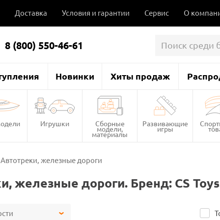
Доставка
Условия и гарантии
Сервис
О компан
8 (800) 550-46-61
тупления
Новинки
Хиты продаж
Распро
одели
Игрушки
Сборные
Развивающие
Спор
модели,
игры
то
материалы
Автотреки, железные дороги
и, железные дороги. Бренд: CS Toys
ости
Т