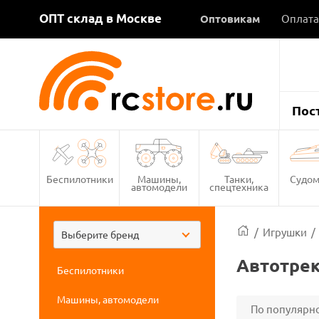
ОПТ склад в Москве
Оптовикам
Оплата
Пос
Беспилотники
Машины,
Танки,
Судом
автомодели
спецтехника
/
Игрушки
/
Выберите бренд
Автотрек
Беспилотники
Машины, автомодели
По популярн