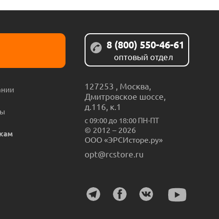
8 (800) 550-46-61
оптовый отдел
127253
,
Москва
,
ании
Дмитровское шоссе,
д.116, к.1
ты
с 09:00 до 18:00 ПН-ПТ
© 2012 – 2026
кам
ООО «ЭРСИсторе.ру»
opt@rcstore.ru