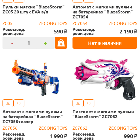
Пульки мягкие "BlazeStorm"
Автомат с мягкими пулями
ZC05 20 штук EVA в/п
на батарейках "BlazeStorm"
ZC7054
ZC05
ZECONG TOYS
ZC7054
ZECONG TOYS
Рекоменд.
Рекоменд.
590
2 190
o
o
розн.цена
розн.цена
-
+
Нет в наличии
Автомат с мягкими пулями
Пистолет с мягкими пулями
на батарейках "BlazeStorm"
"BlazeStorm" ZC7062
ZC7056+лазер
ZC7056
ZECONG TOYS
ZC7062
ZECONG TOYS
Рекоменд.
Рекоменд.
1 990
990
o
o
розн.цена
розн.цена