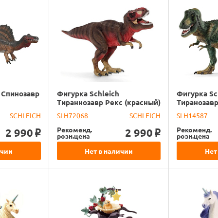
 Спинозавр
Фигурка Schleich
Фигурка Sc
Тираннозавр Рекс (красный)
Тиранозавр
SCHLEICH
SLH72068
SCHLEICH
SLH14587
Рекоменд.
Рекоменд.
2 990
2 990
o
o
розн.цена
розн.цена
ичии
Нет в наличии
Нет