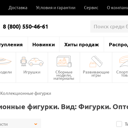
Доставка
Условия и гарантии
Сервис
О компан
8 (800) 550-46-61
тупления
Новинки
Хиты продаж
Распро
одели
Игрушки
Сборные
Развивающие
Спор
модели,
игры
то
материалы
Коллекционные фигурки
онные фигурки. Вид: Фигурки. Опт
ости
Т