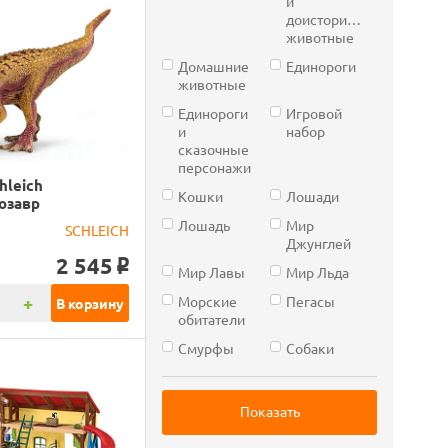
и
доисторические
животные
Домашние
Единороги
животные
Единороги
Игровой
и
набор
сказочные
персонажи
hleich
Кошки
Лошади
озавр
Лошадь
Мир
SCHLEICH
Джунглей
2 545
o
Мир Лавы
Мир Льда
+
Морские
Пегасы
В корзину
обитатели
Смурфы
Собаки