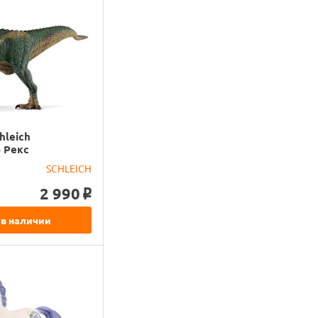
hleich
 Рекс
SCHLEICH
2 990
o
 в наличии