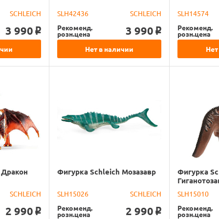
SCHLEICH
SLH42436
SCHLEICH
SLH14574
Рекоменд.
Рекоменд.
3 990
3 990
o
o
розн.цена
розн.цена
ичии
Нет в наличии
Нет
 Дракон
Фигурка Schleich Мозазавр
Фигурка Sc
Гиганотоза
SCHLEICH
SLH15026
SCHLEICH
SLH15010
Рекоменд.
Рекоменд.
2 990
2 990
o
o
розн.цена
розн.цена