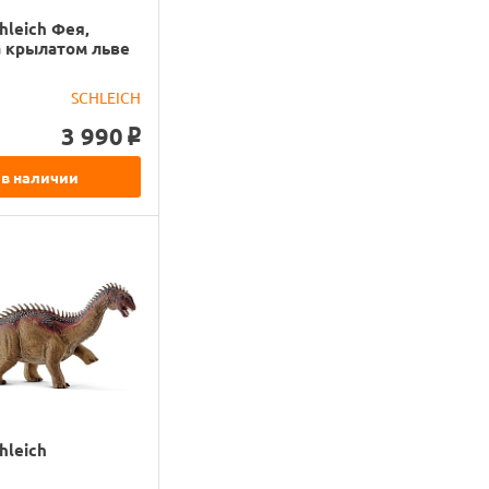
hleich Фея,
а крылатом льве
SCHLEICH
3 990
o
 в наличии
hleich
р