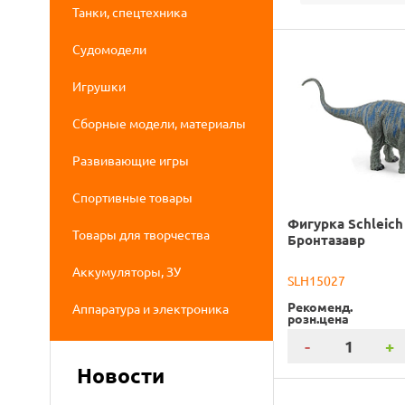
Танки, спецтехника
Судомодели
Игрушки
Сборные модели, материалы
Развивающие игры
Спортивные товары
Фигурка Schleich
Товары для творчества
Бронтазавр
Аккумуляторы, ЗУ
SLH15027
Рекоменд.
Аппаратура и электроника
розн.цена
-
+
Новости