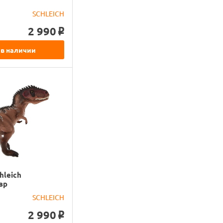
SCHLEICH
2 990
o
 в наличии
hleich
вр
SCHLEICH
2 990
o