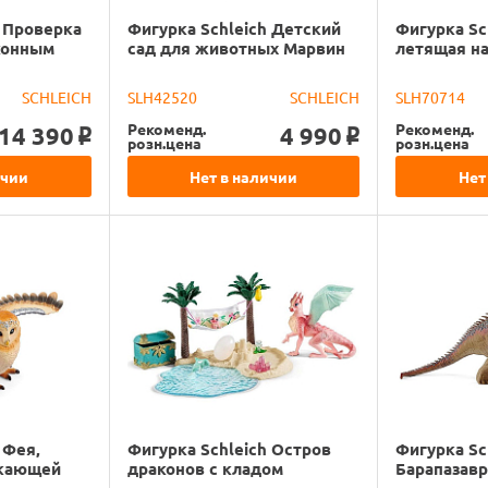
h Проверка
Фигурка Schleich Детский
Фигурка Sc
конным
сад для животных Марвин
летящая н
SCHLEICH
SLH42520
SCHLEICH
SLH70714
Рекоменд.
Рекоменд.
14 390
4 990
o
o
розн.цена
розн.цена
ичии
Нет в наличии
Нет
 Фея,
Фигурка Schleich Остров
Фигурка Sc
ркающей
драконов с кладом
Барапазав