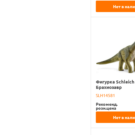
Нет в нал
Фигурка Schleich
Брахиозавр
SLH14581
Рекоменд.
розн.цена
Нет в нал