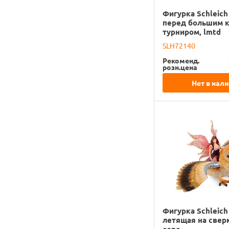
Фигурка Schleic
перед большим 
турниром, lmtd
SLH72140
Рекоменд.
розн.цена
Нет в нал
Фигурка Schleich
летящая на све