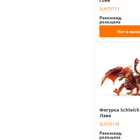
сове
SLH70713
Рекоменд.
розн.цена
Нет в нал
Фигурка Schleich
Лава
SLH70138
Рекоменд.
розн.цена