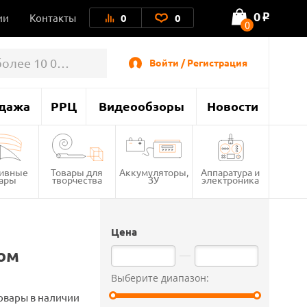
0
ии
Контакты
0
0
o
0
Войти / Регистрация
дажа
РРЦ
Видеообзоры
Новости
тивные
Товары для
Аккумуляторы,
Аппаратура и
вары
творчества
ЗУ
электроника
Цена
ом
Выберите диапазон:
овары в наличии