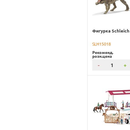
Фигурка Schleich
SLH15018
Рекоменд.
розн.цена
-
+