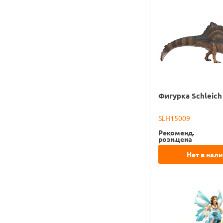
Фигурка Schleich
SLH15009
Рекоменд.
розн.цена
Нет в нал