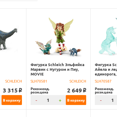
Фигурка Schleich Эльфийка
Фигурка Sc
Марвин с Нугуром и Пиу,
Айела и ле
MOVIE
единорога
SCHLEICH
SLH70581
SCHLEICH
SLH70587
Рекоменд.
Рекоменд.
3 315
2 649
o
o
розн.цена
розн.цена
-
+
-
В корзину
В корзину