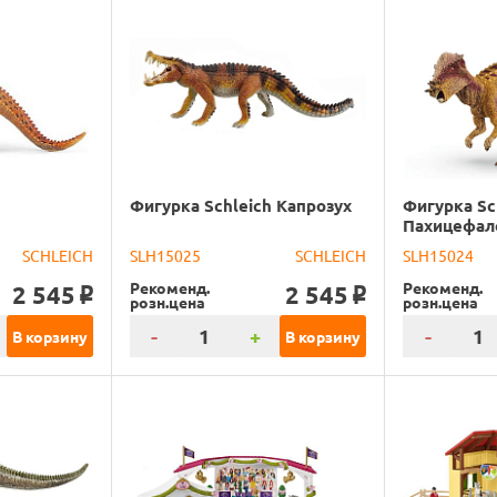
Фигурка Schleich Капрозух
Фигурка Sc
Пахицефал
SCHLEICH
SLH15025
SCHLEICH
SLH15024
Рекоменд.
Рекоменд.
2 545
2 545
o
o
розн.цена
розн.цена
-
+
-
В корзину
В корзину