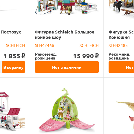
 Постозух
Фигурка Schleich Большое
Фигурка Sc
конное шоу
Конюшня
SCHLEICH
SLH42466
SCHLEICH
SLH42485
Рекоменд.
Рекоменд.
1 855
15 990
o
o
розн.цена
розн.цена
В корзину
Нет в наличии
Нет