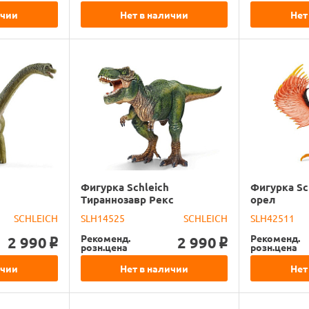
ичии
Нет в наличии
Нет
Фигурка Schleich
Фигурка Sc
Тираннозавр Рекс
орел
SCHLEICH
SLH14525
SCHLEICH
SLH42511
Рекоменд.
Рекоменд.
2 990
2 990
o
o
розн.цена
розн.цена
ичии
Нет в наличии
Нет