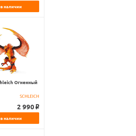
 в наличии
hleich Огненный
SCHLEICH
2 990
o
 в наличии