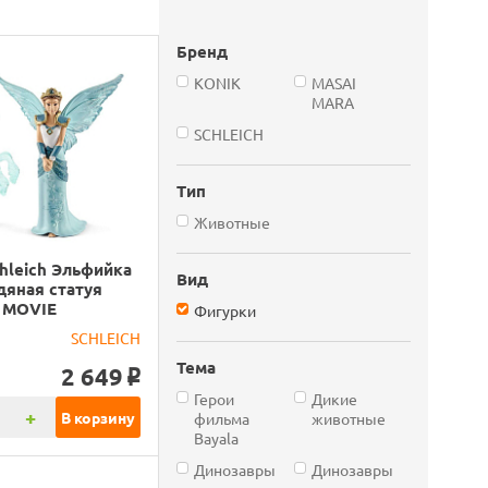
Бренд
KONIK
MASAI
MARA
SCHLEICH
Тип
Животные
hleich Эльфийка
Вид
дяная статуя
, MOVIE
Фигурки
SCHLEICH
Тема
2 649
o
Герои
Дикие
+
В корзину
фильма
животные
Bayala
Динозавры
Динозавры