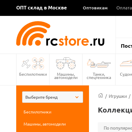
ОПТ склад в Москве
Оптовикам
Оплата
Пос
Беспилотники
Машины,
Танки,
Судом
автомодели
спецтехника
/
Игрушки
/
Выберите бренд
Коллекци
Беспилотники
Машины, автомодели
По популярн