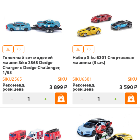
Гоночный сет моделей
Набор Siku 6301 Спортивные
машин Siku 2565 Dodge
машины (3 шт.)
Charger с Dodge Challenger,
1/55
SIKU2565
SIKU
SIKU6301
SIKU
Рекоменд.
Рекоменд.
3 899
3 590
o
o
розн.цена
розн.цена
-
+
-
+