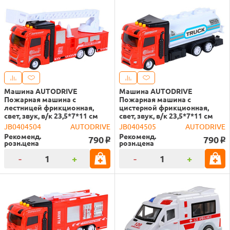
Машина AUTODRIVE
Машина AUTODRIVE
Пожарная машина с
Пожарная машина с
лестницей фрикционная,
цистерной фрикционная,
свет, звук, в/к 23,5*7*11 см
свет, звук, в/к 23,5*7*11 см
JB0404504
AUTODRIVE
JB0404505
AUTODRIVE
Рекоменд.
Рекоменд.
790
790
o
o
розн.цена
розн.цена
-
+
-
+