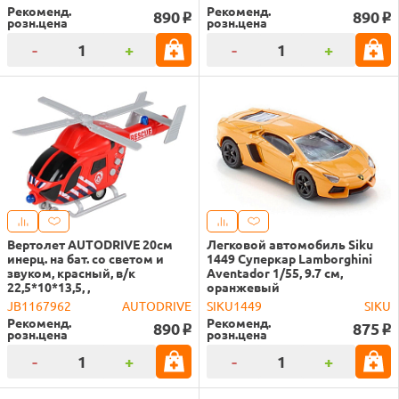
Рекоменд.
Рекоменд.
890
890
o
o
розн.цена
розн.цена
-
+
-
+
Вертолет AUTODRIVE 20см
Легковой автомобиль Siku
инерц. на бат. со светом и
1449 Суперкар Lamborghini
звуком, красный, в/к
Aventador 1/55, 9.7 см,
22,5*10*13,5, ,
оранжевый
JB1167962
AUTODRIVE
SIKU1449
SIKU
Рекоменд.
Рекоменд.
890
875
o
o
розн.цена
розн.цена
-
+
-
+