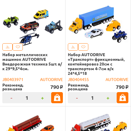
Набор металлических
Набор AUTODRIVE
машинок AUTODRIVE
«Транспорт» фрикционный,
Внедорожная техника 5шт. в/
контейнеровоз 20см с
к 29*9,5*4см.
транспортом 4-7см в/к
24*4,5*18
JB0403971
AUTODRIVE
JB0404455
AUTODRIVE
Рекоменд.
Рекоменд.
790
790
o
o
розн.цена
розн.цена
-
+
-
+