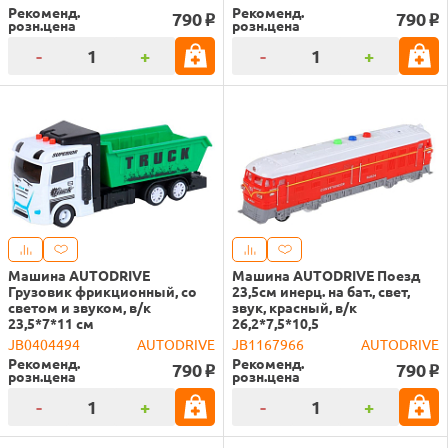
Рекоменд.
Рекоменд.
790
790
o
o
розн.цена
розн.цена
-
+
-
+
Машина AUTODRIVE
Машина AUTODRIVE Поезд
Грузовик фрикционный, со
23,5см инерц. на бат., свет,
светом и звуком, в/к
звук, красный, в/к
23,5*7*11 см
26,2*7,5*10,5
JB0404494
AUTODRIVE
JB1167966
AUTODRIVE
Рекоменд.
Рекоменд.
790
790
o
o
розн.цена
розн.цена
-
+
-
+