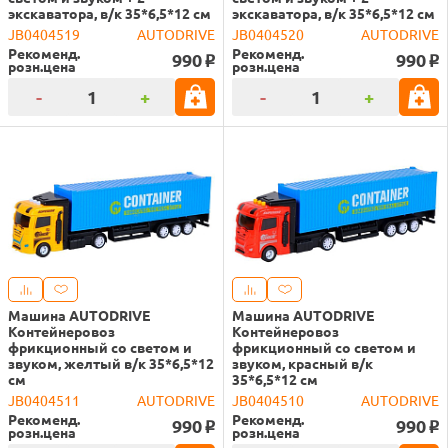
экскаватора, в/к 35*6,5*12 см
экскаватора, в/к 35*6,5*12 см
JB0404519
AUTODRIVE
JB0404520
AUTODRIVE
Рекоменд.
Рекоменд.
990
990
o
o
розн.цена
розн.цена
-
+
-
+
Машина AUTODRIVE
Машина AUTODRIVE
Контейнеровоз
Контейнеровоз
фрикционный со светом и
фрикционный со светом и
звуком, желтый в/к 35*6,5*12
звуком, красный в/к
см
35*6,5*12 см
JB0404511
AUTODRIVE
JB0404510
AUTODRIVE
Рекоменд.
Рекоменд.
990
990
o
o
розн.цена
розн.цена