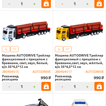
-
+
-
+
Машина AUTODRIVE Трейлер
Машина AUTODRIVE Трейлер
фрикционный с прицепом с
фрикционный с прицепом с
бревнами, свет, звук, белый,
бревнами,свет, звук, жёлтый,
в/к 35*6,5*12 см
в/к 35*6,5*12 см
JB0404515
AUTODRIVE
JB0404517
AUTODRIVE
Рекоменд.
Рекоменд.
990
990
o
o
розн.цена
розн.цена
-
+
-
+