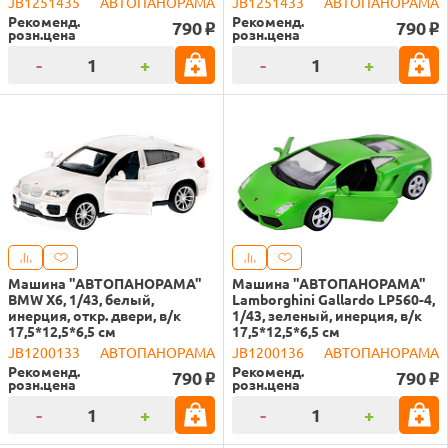
JB1251435
АВТОПАНОРАМА
JB1251433
АВТОПАНОРАМА
Рекоменд.
Рекоменд.
790
790
o
o
розн.цена
розн.цена
-
+
-
+
Машина "АВТОПАНОРАМА"
Машина "АВТОПАНОРАМА"
BMW X6, 1/43, белый,
Lamborghini Gallardo LP560-4,
инерция, откр. двери, в/к
1/43, зеленый, инерция, в/к
17,5*12,5*6,5 см
17,5*12,5*6,5 см
JB1200133
АВТОПАНОРАМА
JB1200136
АВТОПАНОРАМА
Рекоменд.
Рекоменд.
790
790
o
o
розн.цена
розн.цена
-
+
-
+