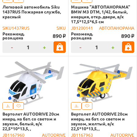
Легковой автомобиль Siku
Машина "АВТОПАНОРАМА"
1437RUS Пожарная служба,
BMW M3 DTM, 1/42, белый,
красный
инерция, откр. двери, в/к
17,5*12,5*6,5 см
SIKU1437RUS
SIKU
JB1200141
АВТОПАНОРАМА
Рекоменд.
Рекоменд.
890
890
o
o
розн.цена
розн.цена
-
+
-
+
Вертолет AUTODRIVE 20см
Вертолет AUTODRIVE 20см
инерц. на бат. со светом и
инерц. на бат. со светом и
звуком, белый, в/к
звуком, желтый, в/к
22,5*10*13,5, ,
22,5*10*13,5, ,
JB1167960
AUTODRIVE
JB1167963
AUTODRIVE