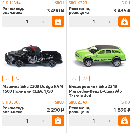
SIKU6314
SIKU
SIKU6323
SIKU
Рекоменд.
Рекоменд.
3 490
3 435
o
o
розн.цена
розн.цена
-
+
-
+
Машина Siku 2309 Dodge RAM
Внедорожник Siku 2349
1500 Полиция США, 1/50
Mercedes-Benz E-Class All-
Terrain 4x4
SIKU2309
SIKU
SIKU2349
SIKU
Рекоменд.
Рекоменд.
2 290
1 890
o
o
розн.цена
розн.цена
-
+
-
+