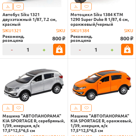
Автобус Siku 1321
Мотоцикл Siku 1384 KTM
двухэтажный 1/87, 7.2 см,
1290 Super Duke R 1/87, 6 см,
красный
оранжевый/черный
SIKU1321
SIKU
SIKU1384
SIKU
Рекоменд.
Рекоменд.
800
800
o
o
розн.цена
розн.цена
-
+
-
+
Машина "АВТОПАНОРАМА"
Машина "АВТОПАНОРАМА"
KIA SPORTAGE R, серебряный,
KIA SPORTAGE R, оранжевый,
1/39, инерция, в/к
1/39, инерция, в/к
17,5*12,5*6,5 см
17,5*12,5*6,5 см