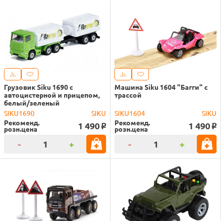
Грузовик Siku 1690 с
Машина Siku 1604 "Багги" с
автоцистерной и прицепом,
трассой
белый/зеленый
SIKU1690
SIKU
SIKU1604
SIKU
Рекоменд.
Рекоменд.
1 490
1 490
o
o
розн.цена
розн.цена
-
+
-
+