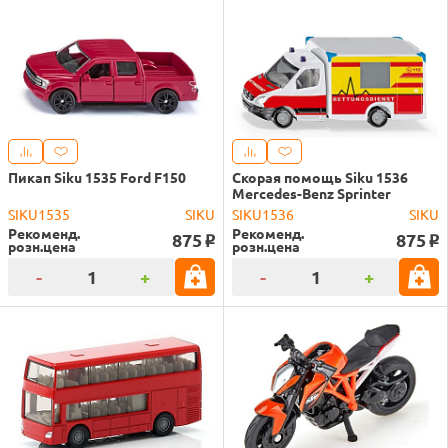
Пикап Siku 1535 Ford F150
Скорая помощь Siku 1536
Mercedes-Benz Sprinter
SIKU1535
SIKU
SIKU1536
SIKU
Рекоменд.
Рекоменд.
875
875
o
o
розн.цена
розн.цена
-
+
-
+