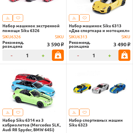
Набор машинок экстренной
Набор машинок Siku 6313
помощи Siku 6326
«Два спорткара и мотоцикл»
SIKU6326
SIKU
SIKU6313
SIKU
Рекоменд.
Рекоменд.
3 590
3 490
o
o
розн.цена
розн.цена
-
+
-
+
Набор Siku 6314 из 3
Набор спортивных машин
кабриолетов (Mercedes SLK,
Siku 6323
Audi R8 Spyder, BMW 645i)