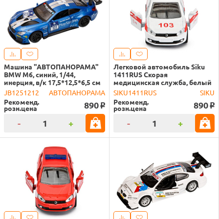
Машина "АВТОПАНОРАМА"
Легковой автомобиль Siku
BMW M6, синий, 1/44,
1411RUS Скорая
инерция, в/к 17,5*12,5*6,5 см
медицинская служба, белый
JB1251212
АВТОПАНОРАМА
SIKU1411RUS
SIKU
Рекоменд.
Рекоменд.
890
890
o
o
розн.цена
розн.цена
-
+
-
+