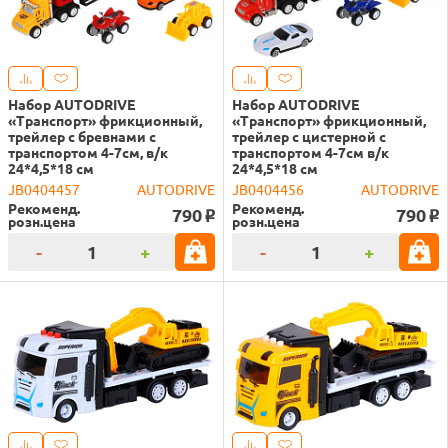
Набор AUTODRIVE
Набор AUTODRIVE
«Транспорт» фрикционный,
«Транспорт» фрикционный,
трейлер с бревнами с
трейлер с цистерной с
транспортом 4-7см, в/к
транспортом 4-7см в/к
24*4,5*18 см
24*4,5*18 см
JB0404457
AUTODRIVE
JB0404456
AUTODRIVE
Рекоменд.
Рекоменд.
790
790
o
o
розн.цена
розн.цена
-
+
-
+