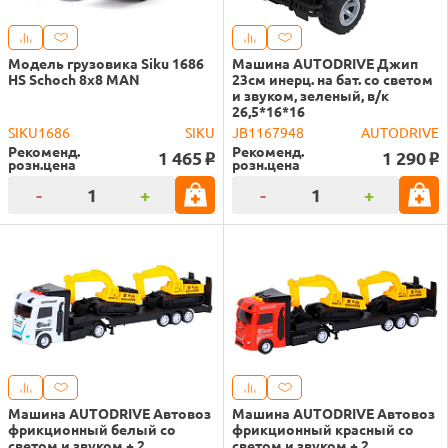
Модель грузовика Siku 1686
Машина AUTODRIVE Джип
HS Schoch 8x8 MAN
23см инерц. на бат. со светом
и звуком, зеленый, в/к
26,5*16*16
SIKU1686
SIKU
JB1167948
AUTODRIVE
Рекоменд.
Рекоменд.
1 465
1 290
o
o
розн.цена
розн.цена
-
+
-
+
Машина AUTODRIVE Автовоз
Машина AUTODRIVE Автовоз
фрикционный белый со
фрикционный красный со
светом и звуком + 2
светом и звуком + 2