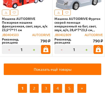
Машина AUTODRIVE
Машина AUTODRIVE Фургон
Пожарная машина
скорой помощи
фрикционная, свет, звук, в/к
инерционный на бат, свет,
23,5*7*11 см
звук, в/п, 28,4*7*23,5 см, ,
JB0404503
AUTODRIVE
JB0402809
AUTODRIVE
Рекоменд.
Рекоменд.
790
790
o
o
розн.цена
розн.цена
-
+
-
+
Показать ещё товары
1
2
3
4
5
»