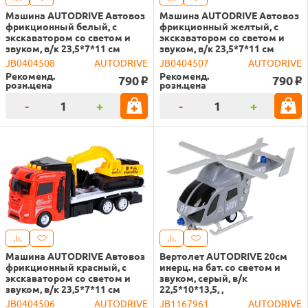
Машина AUTODRIVE Автовоз
Машина AUTODRIVE Автовоз
фрикционный белый, с
фрикционный желтый, с
экскаватором со светом и
экскаватором со светом и
звуком, в/к 23,5*7*11 см
звуком, в/к 23,5*7*11 см
JB0404508
AUTODRIVE
JB0404507
AUTODRIVE
Рекоменд.
Рекоменд.
790
790
o
o
розн.цена
розн.цена
-
+
-
+
Машина AUTODRIVE Автовоз
Вертолет AUTODRIVE 20см
фрикционный красный, с
инерц. на бат. со светом и
экскаватором со светом и
звуком, серый, в/к
звуком, в/к 23,5*7*11 см
22,5*10*13,5, ,
JB0404506
AUTODRIVE
JB1167961
AUTODRIVE