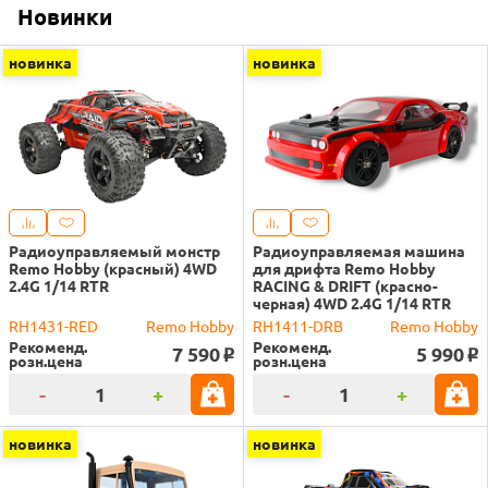
Новинки
новинка
новинка
Радиоуправляемый монстр
Радиоуправляемая машина
Remo Hobby (красный) 4WD
для дрифта Remo Hobby
2.4G 1/14 RTR
RACING & DRIFT (красно-
черная) 4WD 2.4G 1/14 RTR
RH1431-RED
Remo Hobby
RH1411-DRB
Remo Hobby
Рекоменд.
Рекоменд.
7 590
5 990
o
o
розн.цена
розн.цена
-
+
-
+
новинка
новинка