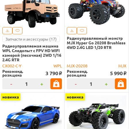
Радиоуправляемый монстр
Запчасти и аксессуары (17)
MJX Hyper Go 20208 Brushless
Радиоуправляемая машина
4WD 2.4G LED 1/20 RTR
WPL Следопыт с FPV HD WIFI
камерой (песочная) 2WD 1/16
2.4G RTR
CX002-C-Y
WPL
MJX-20208
MJX
Рекоменд.
Рекоменд.
3 790
5 990
o
o
розн.цена
розн.цена
-
+
-
+
новинка
новинка