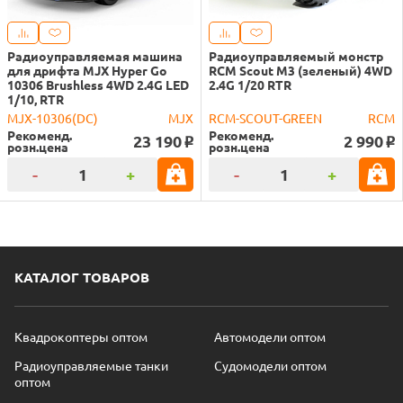
Радиоуправляемая машина
Радиоуправляемый монстр
для дрифта MJX Hyper Go
RCM Scout M3 (зеленый) 4WD
10306 Brushless 4WD 2.4G LED
2.4G 1/20 RTR
1/10, RTR
MJX-10306(DC)
MJX
RCM-SCOUT-GREEN
RCM
Рекоменд.
Рекоменд.
23 190
2 990
o
o
розн.цена
розн.цена
-
+
-
+
КАТАЛОГ ТОВАРОВ
Квадрокоптеры оптом
Автомодели оптом
Радиоуправляемые танки
Судомодели оптом
оптом