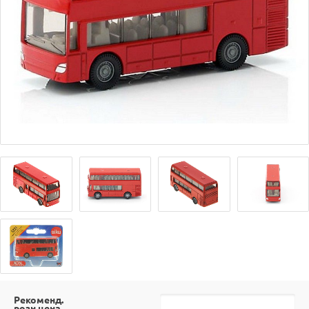
Рекоменд.
розн.цена