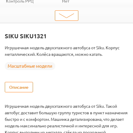
Контроль РРЦ
Нет
Объем коробки
0.001
ШтрихКод
4006874013210
Тип
Масштабные модели
Масштаб
1/87
SIKU SIKU1321
Игрушечная модель двухэтажного автобуса от Siku. Корпус
металлический. Колёса вращаются, можно катать.
Масштабные модели
Описание
Игрушечная модель двухэтажного автобуса от Siku. Такой
автобус доставит большую группу туристов в пункт назначения
быстро и с комфортом. Машинка детализирована, что делает
модель максимально реалистичной и интересной для игр.
Корпус выполнен из металла, стёкла из прозрачной