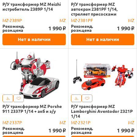
Р/У трансформер MZ Meizhi
Р/У трансформер MZ
истребитель 2389P 1/14
автокран 2381PF 1/14,
стреляет присосками
MZ-2389P
MZ
MZ-2381PF
MZ
Рекоменд.
Рекоменд.
1 990
1 990
o
o
розн.цена
розн.цена
Нет в наличии
Нет в наличии
Р/У трансформер MZ Porshe
Р/У трансформер MZ
911 2337P 1/14 + акб и з/у
Lamborghini Aventodor 2321P
1/14
MZ-2337P
MZ
MZ-2321P
MZ
Рекоменд.
Рекоменд.
1 990
1 990
o
o
розн.цена
розн.цена