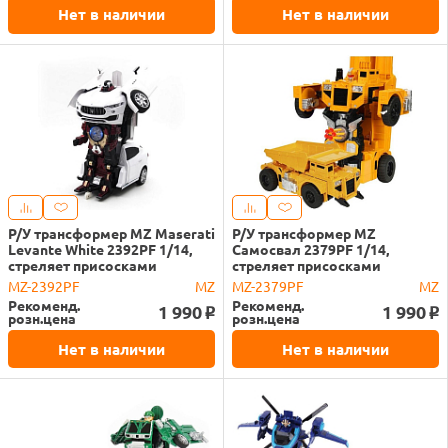
Нет в наличии
Нет в наличии
Р/У трансформер MZ Maserati
Р/У трансформер MZ
Levante White 2392PF 1/14,
Самосвал 2379PF 1/14,
стреляет присосками
стреляет присосками
MZ-2392PF
MZ
MZ-2379PF
MZ
Рекоменд.
Рекоменд.
1 990
1 990
o
o
розн.цена
розн.цена
Нет в наличии
Нет в наличии