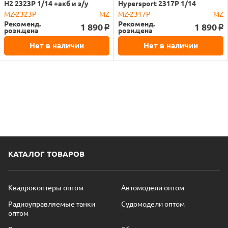
H2 2323P 1/14 +акб и з/у
Hypersport 2317P 1/14
MZ-2323P
MZ
MZ-2317P
MZ
Рекоменд.
Рекоменд.
1 890
1 890
o
o
розн.цена
розн.цена
Нет в наличии
Нет в наличии
КАТАЛОГ ТОВАРОВ
Квадрокоптеры оптом
Автомодели оптом
Радиоуправляемые танки
Судомодели оптом
оптом