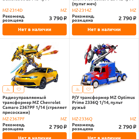
(пульт меч)
MZ-2314D
MZ
MZ-2314Z
MZ
Рекоменд.
Рекоменд.
3 790
2 790
o
o
розн.цена
розн.цена
Нет в наличии
Нет в наличии
Радиоуправляемый
Р/У трансформер MZ Optimus
трансформер MZ Chevrolet
Prime 2336Q 1/14, пульт
Camaro 2367PF 1/14 (стреляет
ружьё
присосками)
MZ-2367PF
MZ
MZ-2336Q
MZ
Рекоменд.
Рекоменд.
2 790
2 790
o
o
розн.цена
розн.цена
Нет в наличии
Нет в наличии