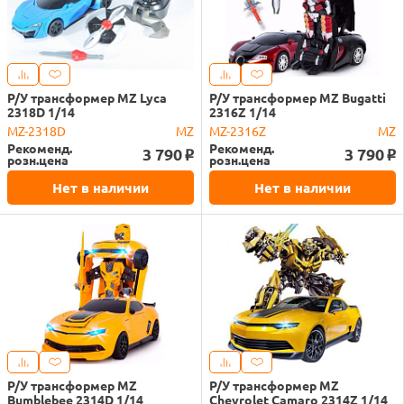
Р/У трансформер MZ Lyca
Р/У трансформер MZ Bugatti
2318D 1/14
2316Z 1/14
MZ-2318D
MZ
MZ-2316Z
MZ
Рекоменд.
Рекоменд.
3 790
3 790
o
o
розн.цена
розн.цена
Нет в наличии
Нет в наличии
Р/У трансформер MZ
Р/У трансформер MZ
Bumblebee 2314D 1/14
Chevrolet Camaro 2314Z 1/14