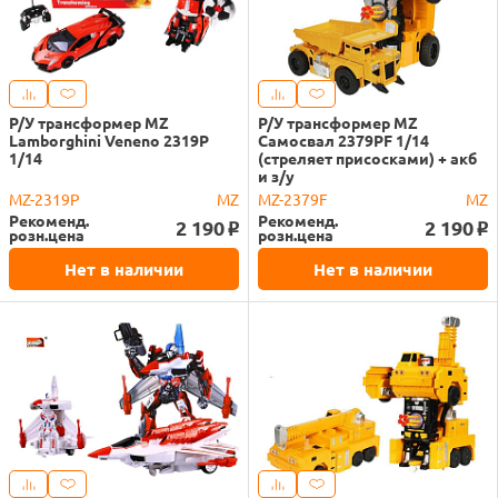
Р/У трансформер MZ
Р/У трансформер MZ
Lamborghini Veneno 2319P
Самосвал 2379PF 1/14
1/14
(стреляет присосками) + акб
и з/у
MZ-2319P
MZ
MZ-2379F
MZ
Рекоменд.
Рекоменд.
2 190
2 190
o
o
розн.цена
розн.цена
Нет в наличии
Нет в наличии