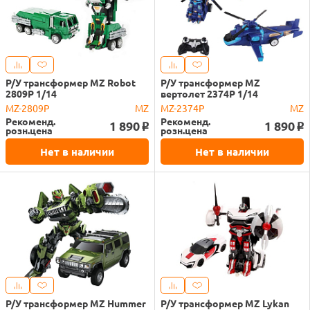
Р/У трансформер MZ Robot
Р/У трансформер MZ
2809P 1/14
вертолет 2374P 1/14
MZ-2809P
MZ
MZ-2374P
MZ
Рекоменд.
Рекоменд.
1 890
1 890
o
o
розн.цена
розн.цена
Нет в наличии
Нет в наличии
Р/У трансформер MZ Hummer
Р/У трансформер MZ Lykan