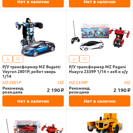
Нет в наличии
Нет в наличии
Р/У трансформер MZ Bugatti
Р/У трансформер MZ Pagani
Veyron 2801P, робот зверь
Huayra 2339P 1/14 + акб и з/у
1/14
MZ-2801P
MZ
MZ-2339P
MZ
Рекоменд.
Рекоменд.
2 190
2 190
o
o
розн.цена
розн.цена
Нет в наличии
Нет в наличии