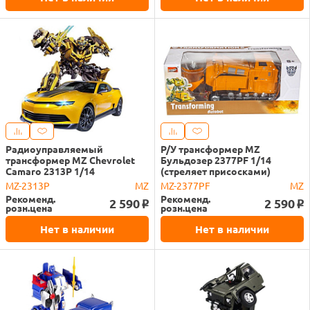
Радиоуправляемый
Р/У трансформер MZ
трансформер MZ Chevrolet
Бульдозер 2377PF 1/14
Camaro 2313P 1/14
(стреляет присосками)
MZ-2313P
MZ
MZ-2377PF
MZ
Рекоменд.
Рекоменд.
2 590
2 590
o
o
розн.цена
розн.цена
Нет в наличии
Нет в наличии