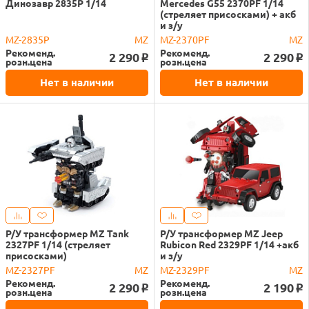
Динозавр 2835P 1/14
Mercedes G55 2370PF 1/14
(стреляет присосками) + акб
и з/у
MZ-2835P
MZ
MZ-2370PF
MZ
Рекоменд.
Рекоменд.
2 290
2 290
o
o
розн.цена
розн.цена
Нет в наличии
Нет в наличии
Р/У трансформер MZ Tank
Р/У трансформер MZ Jeep
2327PF 1/14 (стреляет
Rubicon Red 2329PF 1/14 +акб
присосками)
и з/у
MZ-2327PF
MZ
MZ-2329PF
MZ
Рекоменд.
Рекоменд.
2 290
2 190
o
o
розн.цена
розн.цена