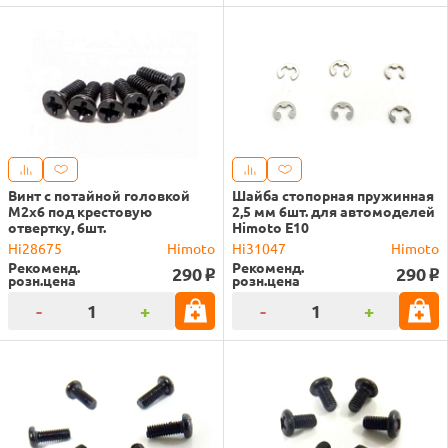
Винт с потайной головкой
Шайба стопорная пружинная
M2x6 под крестовую
2,5 мм 6шт. для автомоделей
отвертку, 6шт.
Himoto E10
Hi28675
Himoto
Hi31047
Himoto
Рекоменд.
Рекоменд.
290
290
o
o
розн.цена
розн.цена
-
+
-
+