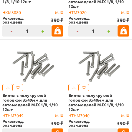
1/8, 1/10 12шт
автомоделей MJX 1/8, 1/10
12шт
HKM3080
MJX
HTM3020
MJX
Рекоменд.
Рекоменд.
390
390
o
o
розн.цена
розн.цена
-
+
-
+
Винты с полукруглой
Винты с полукруглой
головкой 3х49мм для
головкой 3х40мм для
автомоделей MJX 1/8, 1/10
автомоделей MJX 1/8, 1/10
12шт
12шт
HTHM3049
MJX
HTHM3040
MJX
Рекоменд.
Рекоменд.
390
390
o
o
розн.цена
розн.цена