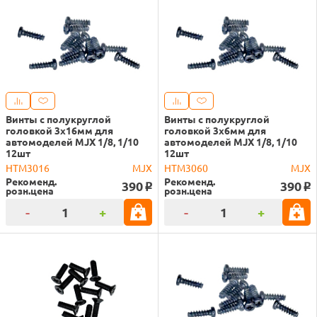
Винты с полукруглой
Винты с полукруглой
головкой 3х16мм для
головкой 3х6мм для
автомоделей MJX 1/8, 1/10
автомоделей MJX 1/8, 1/10
12шт
12шт
HTM3016
MJX
HTM3060
MJX
Рекоменд.
Рекоменд.
390
390
o
o
розн.цена
розн.цена
-
+
-
+