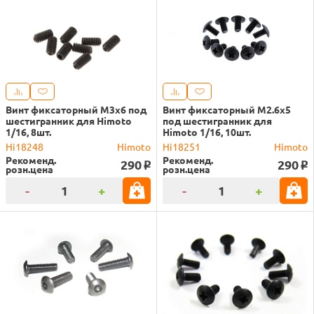
Винт фиксаторный M3x6 под
Винт фиксаторный M2.6x5
шестигранник для Himoto
под шестигранник для
1/16, 8шт.
Himoto 1/16, 10шт.
Hi18248
Himoto
Hi18251
Himoto
Рекоменд.
Рекоменд.
290
290
o
o
розн.цена
розн.цена
-
+
-
+