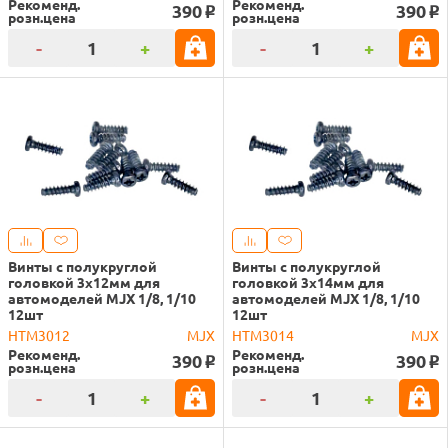
Рекоменд.
Рекоменд.
390
390
o
o
розн.цена
розн.цена
-
+
-
+
Винты с полукруглой
Винты с полукруглой
головкой 3х12мм для
головкой 3х14мм для
автомоделей MJX 1/8, 1/10
автомоделей MJX 1/8, 1/10
12шт
12шт
HTM3012
MJX
HTM3014
MJX
Рекоменд.
Рекоменд.
390
390
o
o
розн.цена
розн.цена
-
+
-
+