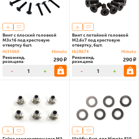
Винт с плоский головкой
Винт с потайной головкой
M3x16 под крестовую
M2.6x7 под крестовую
отвертку 6шт.
отвертку, 6шт.
Hi31069
Himoto
Hi28674
Himoto
Рекоменд.
Рекоменд.
290
290
o
o
розн.цена
розн.цена
-
+
-
+
Гайка самоконтрящаяся M3
Шайбы 6шт. для Himoto E10