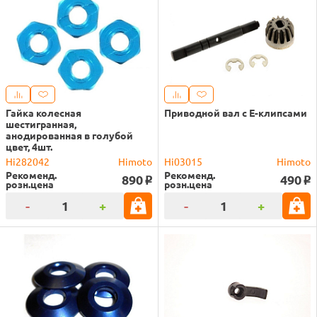
Гайка колесная
Приводной вал c Е-клипсами
шестигранная,
анодированная в голубой
цвет, 4шт.
Hi282042
Himoto
Hi03015
Himoto
Рекоменд.
Рекоменд.
890
490
o
o
розн.цена
розн.цена
-
+
-
+