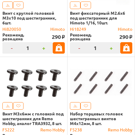
Винт с круглой головкой
Винт фиксаторный M2.6x6
M3x10 под шестигранник,
под шестигранник для
6шт.
Himoto 1/16, 10шт.
Hi820050
Himoto
Hi18249
Himoto
Рекоменд.
Рекоменд.
290
290
o
o
розн.цена
розн.цена
-
+
-
+
Винт M3x6мм с головкой под
Набор торцевых головок
шестигранник для Remo
шестигранных винтов
Hobby, аналог TRA3932, 8 шт.
M4x12мм, 8 шт.
F5222
Remo Hobby
F5238
Remo Hobby