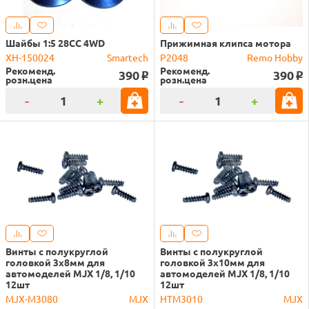
Шайбы 1:5 28CC 4WD
Прижимная клипса мотора
XH-150024
Smartech
P2048
Remo Hobby
Рекоменд.
Рекоменд.
390
390
o
o
розн.цена
розн.цена
-
+
-
+
Винты с полукруглой
Винты с полукруглой
головкой 3х8мм для
головкой 3х10мм для
автомоделей MJX 1/8, 1/10
автомоделей MJX 1/8, 1/10
12шт
12шт
MJX-M3080
MJX
HTM3010
MJX