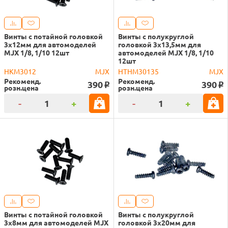
Винты с потайной головкой
Винты с полукруглой
3х12мм для автомоделей
головкой 3х13,5мм для
MJX 1/8, 1/10 12шт
автомоделей MJX 1/8, 1/10
12шт
HKM3012
MJX
HTHM30135
MJX
Рекоменд.
Рекоменд.
390
390
o
o
розн.цена
розн.цена
-
+
-
+
Винты с потайной головкой
Винты с полукруглой
3х8мм для автомоделей MJX
головкой 3х20мм для