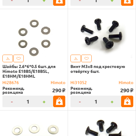
Шайбы 2.6*6*0.5 6шт. для
Винт M3x8 под крестовую
Himoto E18BS/E18BSL,
отвёртку 6шт.
E18HM/E18HML
Hi28676
Himoto
Hi31052
Himoto
Рекоменд.
Рекоменд.
290
290
o
o
розн.цена
розн.цена
-
+
-
+