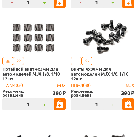
-
+
-
+
Потайной винт 4х3мм для
Винты 4х80мм для
автомоделей MJX 1/8, 1/10
автомоделей MJX 1/8, 1/10
12шт
12шт
HWM4030
MJX
HHM4080
MJX
Рекоменд.
Рекоменд.
390
390
o
o
розн.цена
розн.цена
-
+
-
+