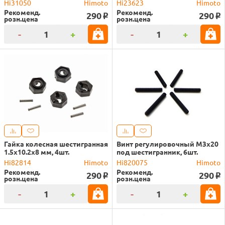
Hi31050
Himoto
Hi23623
Himoto
Рекоменд.
Рекоменд.
290
290
o
o
розн.цена
розн.цена
-
+
-
+
Гайка колесная шестигранная
Винт регулировочный M3x20
1.5x10.2x8 мм, 4шт.
под шестигранник, 6шт.
Hi82814
Himoto
Hi820075
Himoto
Рекоменд.
Рекоменд.
290
290
o
o
розн.цена
розн.цена
-
+
-
+