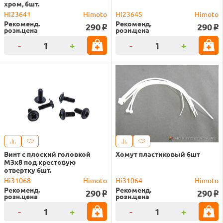
хром, 6шт.
Hi23641
Himoto
Hi23645
Himoto
Рекоменд.
Рекоменд.
290
290
o
o
розн.цена
розн.цена
-
+
-
+
Винт с плоский головкой
Хомут пластиковый 6шт
M3x8 под крестовую
отвертку 6шт.
Hi31068
Himoto
Hi31064
Himoto
Рекоменд.
Рекоменд.
290
290
o
o
розн.цена
розн.цена
-
+
-
+