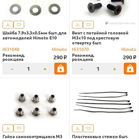
Шайба 7.9x3.3x0.5мм 6шт. для
Винт с потайной головкой
автомоделей Himoto E10
M3x10 под крестовую
отвертку 6шт.
Hi31048
Himoto
Hi31070
Himoto
Рекоменд.
Рекоменд.
290
290
o
o
розн.цена
розн.цена
-
+
-
+
Гайка самоконтрящаяся M3
Пластиковые стяжки 6шт.