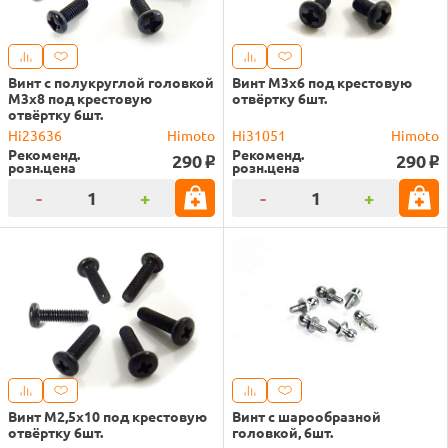
Винт с полукруглой головкой
Винт M3x6 под крестовую
M3x8 под крестовую
отвёртку 6шт.
отвёртку 6шт.
Hi23636
Himoto
Hi31051
Himoto
Рекоменд.
Рекоменд.
290
290
o
o
розн.цена
розн.цена
-
+
-
+
Винт M2,5x10 под крестовую
Винт с шарообразной
отвёртку 6шт.
головкой, 6шт.