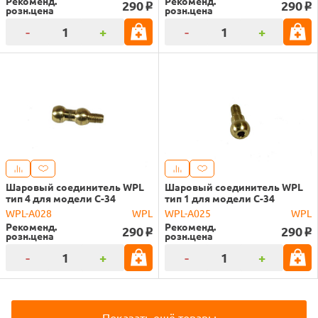
Рекоменд.
Рекоменд.
290
290
o
o
розн.цена
розн.цена
-
+
-
+
Шаровый соединитель WPL
Шаровый соединитель WPL
тип 4 для модели C-34
тип 1 для модели C-34
WPL-A028
WPL
WPL-A025
WPL
Рекоменд.
Рекоменд.
290
290
o
o
розн.цена
розн.цена
-
+
-
+
Показать ещё товары