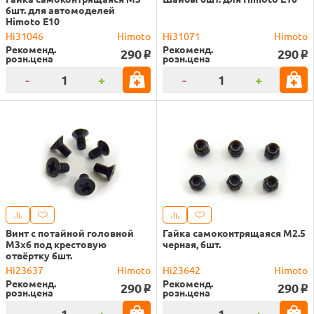
6шт. для автомоделей
Himoto E10
Hi31046
Himoto
Hi31071
Himoto
Рекоменд.
Рекоменд.
290
290
o
o
розн.цена
розн.цена
-
+
-
+
Винт с потайной головной
Гайка самоконтрящаяся M2.5
M3x6 под крестовую
черная, 6шт.
отвёртку 6шт.
Hi23637
Himoto
Hi23642
Himoto
Рекоменд.
Рекоменд.
290
290
o
o
розн.цена
розн.цена
-
+
-
+