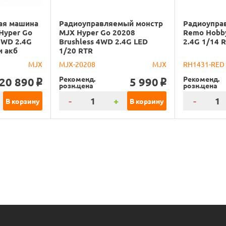
ая машина
Радиоуправляемый монстр
Радиоупра
Hyper Go
MJX Hyper Go 20208
Remo Hobb
4WD 2.4G
Brushless 4WD 2.4G LED
2.4G 1/14 
и акб
1/20 RTR
MJX
MJX-20208
MJX
RH1431-RED
Рекоменд.
Рекоменд.
20 890
5 990
o
o
розн.цена
розн.цена
-
+
-
В корзину
В корзину