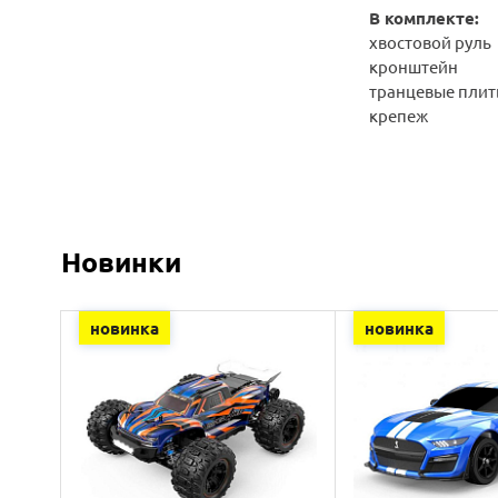
В комплекте:
хвостовой руль
кронштейн
транцевые пли
крепеж
Новинки
новинка
новинка