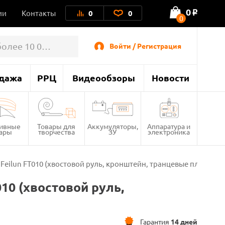
0
ии
Контакты
0
0
o
0
Войти / Регистрация
дажа
РРЦ
Видеообзоры
Новости
тивные
Товары для
Аккумуляторы,
Аппаратура и
вары
творчества
ЗУ
электроника
Feilun FT010 (хвостовой руль, кронштейн, транцевые плиты, к
10 (хвостовой руль,
Гарантия
14 дней