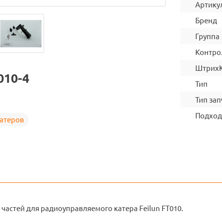
Артику
Бренд
Группа
Контро
Штрих
010-4
Тип
Тип зап
Подход
катеров
частей для радиоуправляемого катера Feilun FT010.