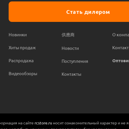
Стать дилером
Новинки
供應商
О комп
Хиты продаж
Контак
Новости
Распродажа
Оптови
Поступления
Видеообзоры
Контакты
ормация на сайте
rcstore.ru
носит ознакомительный характер и не 