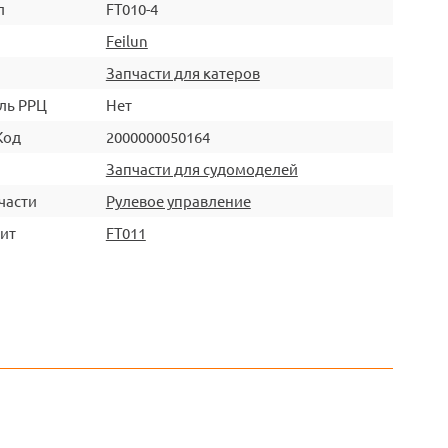
л
FT010-4
Feilun
Запчасти для катеров
ль РРЦ
Нет
Код
2000000050164
Запчасти для судомоделей
части
Рулевое управление
ит
FT011