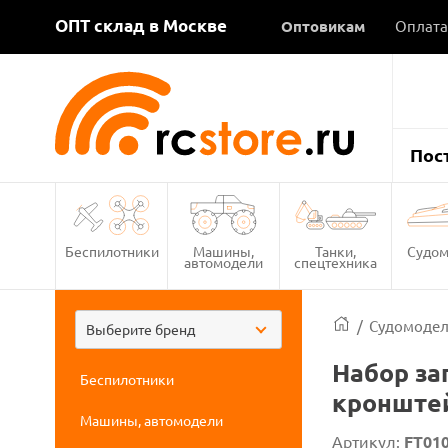
ОПТ склад в Москве
Оптовикам
Оплата
Пос
Беспилотники
Машины,
Танки,
Судом
автомодели
спецтехника
/
Судомоде
Выберите бренд
Набор за
Беспилотники
кронштей
Машины, автомодели
Артикул:
FT010