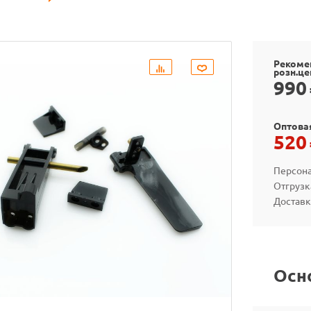
Рекоме
розн.це
990
Оптова
520
Персона
Отгрузк
Доставк
Осн