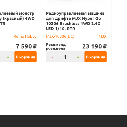
вляемый монстр
Радиоуправляемая машина
y (красный) 4WD
для дрифта MJX Hyper Go
RTR
10306 Brushless 4WD 2.4G
LED 1/10, RTR
Remo Hobby
MJX-10306(DC)
MJX
Рекоменд.
7 590
23 190
o
o
розн.цена
+
-
+
В корзину
В корзину