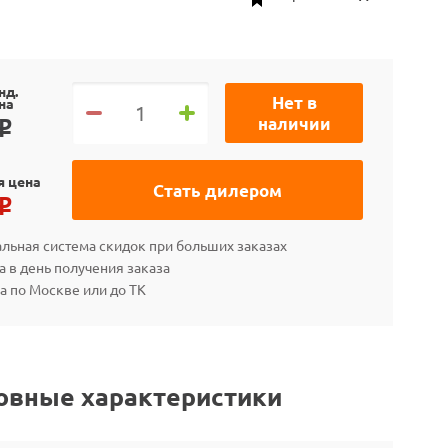
нд.
Нет в
на
наличии
o
я цена
Стать дилером
o
льная система скидок при больших заказах
а в день получения заказа
а по Москве или до ТК
овные характеристики