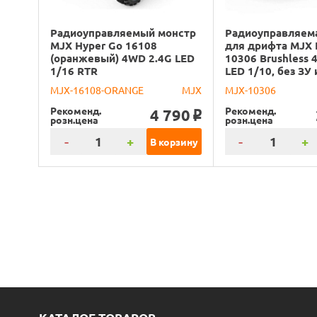
Радиоуправляемый монстр
Радиоуправляем
MJX Hyper Go 16108
для дрифта MJX 
(оранжевый) 4WD 2.4G LED
10306 Brushless 
1/16 RTR
LED 1/10, без ЗУ 
MJX-16108-ORANGE
MJX
MJX-10306
Рекоменд.
Рекоменд.
4 790
o
розн.цена
розн.цена
-
+
-
+
В корзину