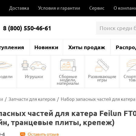
Доставка
Условия и гарантии
Сервис
О компан
8 (800) 550-46-61
тупления
Новинки
Хиты продаж
Распро
одели
Игрушки
Сборные
Развивающие
Спор
модели,
игры
то
материалы
ли
/
Запчасти для катеров
/
Набор запасных частей для катера 
пасных частей для катера Feilun FT0
н, транцевые плиты, крепеж)
-4
Оставить отзыв