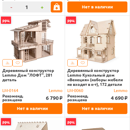
-
+
Нет в наличии
ррц
ррц
Деревянный конструктор
Деревянный конструктор
Lemmo Дом "ЛОФТ", 281
Lemmo Кукольный дом
деталь
«Венеция» (наборы мебели
не входят в к-т), 172 детали
LM-0164
Lemmo
LM-0060
Lemmo
Рекоменд.
Рекоменд.
6 790
4 690
o
o
розн.цена
розн.цена
Нет в наличии
Нет в наличии
ррц
ррц