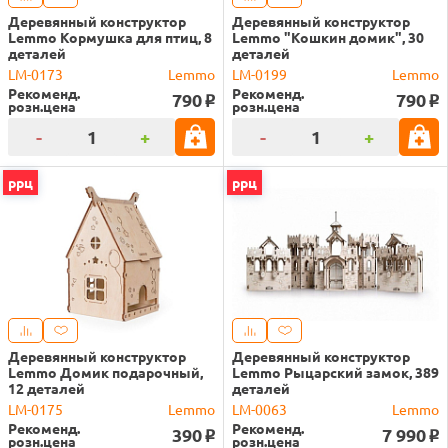
Деревянный конструктор
Деревянный конструктор
Lemmo Кормушка для птиц, 8
Lemmo "Кошкин домик", 30
деталей
деталей
LM-0173
Lemmo
LM-0199
Lemmo
Рекоменд.
Рекоменд.
790
790
o
o
розн.цена
розн.цена
-
+
-
+
ррц
ррц
Деревянный конструктор
Деревянный конструктор
Lemmo Домик подарочный,
Lemmo Рыцарский замок, 389
12 деталей
деталей
LM-0175
Lemmo
LM-0063
Lemmo
Рекоменд.
Рекоменд.
390
7 990
o
o
розн.цена
розн.цена