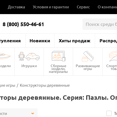
Доставка
Условия и гарантии
Сервис
О компан
8 (800) 550-46-61
тупления
Новинки
Хиты продаж
Распро
одели
Игрушки
Сборные
Развивающие
Спор
модели,
игры
то
материалы
ие игры
/
Конструкторы деревянные
торы деревянные. Серия: Пазлы. О
ости
Т