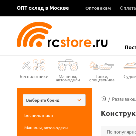
ОПТ склад в Москве
Оптовикам
Оплата
Пос
Беспилотники
Машины,
Танки,
Судом
автомодели
спецтехника
/
Развивающ
Выберите бренд
Конструк
Беспилотники
Машины, автомодели
По популярн