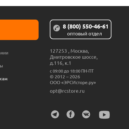
8 (800) 550-46-61
оптовый отдел
127253
,
Москва
,
ании
Дмитровское шоссе,
д.116, к.1
ты
с 09:00 до 18:00 ПН-ПТ
© 2012 – 2026
кам
ООО «ЭРСИсторе.ру»
opt@rcstore.ru