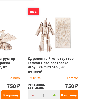
ррц
структор
Деревянный конструктор
раска-
Lemmo Пазл-раскраска-
, 82
игрушка "Ястреб", 60
деталей
Lemmo
LM-0198
Lemmo
Рекоменд.
750
750
o
o
розн.цена
-
+
В корзину
В корзину