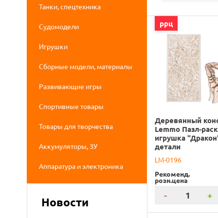
Танки, спецтехника
ррц
Судомодели
Игрушки
Сборные модели, материалы
Развивающие игры
Спортивные товары
Деревянный кон
Товары для творчества
Lemmo Пазл-раск
игрушка "Дракон"
Аккумуляторы, ЗУ
детали
LM-0196
Аппаратура и электроника
Рекоменд.
розн.цена
-
+
Новости