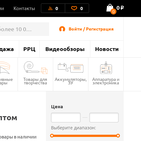
0
ии
Контакты
0
0
o
0
Войти / Регистрация
дажа
РРЦ
Видеообзоры
Новости
тивные
Товары для
Аккумуляторы,
Аппаратура и
вары
творчества
ЗУ
электроника
Цена
птом
Выберите диапазон:
овары в наличии