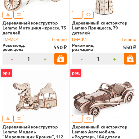
Деревянный конструктор
Деревянный конструктор
Lemmo Мотоцикл «кросс», 75
Lemmo Принцесса, 79
деталей
деталей
LM-MC4
Lemmo
LM-CK1
Lemmo
Рекоменд.
Рекоменд.
550
550
o
o
розн.цена
розн.цена
-
+
-
+
ррц
ррц
Деревянный конструктор
Деревянный конструктор
Lemmo Модель
Lemmo Автомобиль
"Мороженщик Кронки", 112
«Родстер», 104 детали