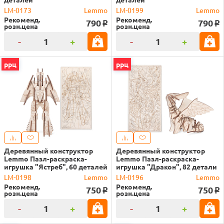
LM-0173
Lemmo
LM-0199
Lemmo
Рекоменд.
Рекоменд.
790
790
o
o
розн.цена
розн.цена
-
+
-
+
ррц
ррц
Деревянный конструктор
Деревянный конструктор
Lemmo Пазл-раскраска-
Lemmo Пазл-раскраска-
игрушка "Ястреб", 60 деталей
игрушка "Дракон", 82 детали
LM-0198
Lemmo
LM-0196
Lemmo
Рекоменд.
Рекоменд.
750
750
o
o
розн.цена
розн.цена
-
+
-
+