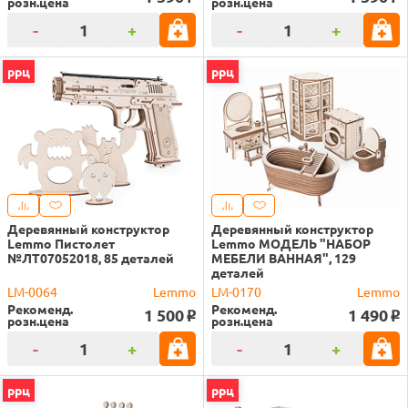
розн.цена
розн.цена
-
+
-
+
ррц
ррц
Деревянный конструктор
Деревянный конструктор
Lemmo Пистолет
Lemmo МОДЕЛЬ "НАБОР
№ЛТ07052018, 85 деталей
МЕБЕЛИ ВАННАЯ", 129
деталей
LM-0064
Lemmo
LM-0170
Lemmo
Рекоменд.
Рекоменд.
1 500
1 490
o
o
розн.цена
розн.цена
-
+
-
+
ррц
ррц