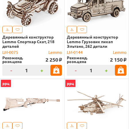
Деревянный конструктор
Деревянный конструктор
Lemmo Спорткар Скат, 218
Lemmo Грузовик пикап
деталей
Эльтано, 262 детали
LM-0075
Lemmo
LM-0144
Lemmo
Рекоменд.
Рекоменд.
2 250
2 150
o
o
розн.цена
розн.цена
-
+
-
+
ррц
ррц