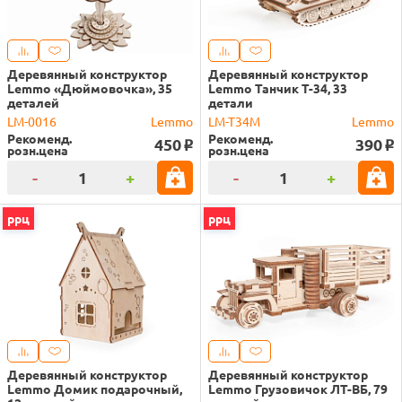
Деревянный конструктор
Деревянный конструктор
Lemmo «Дюймовочка», 35
Lemmo Танчик Т-34, 33
деталей
детали
LM-0016
Lemmo
LM-T34M
Lemmo
Рекоменд.
Рекоменд.
450
390
o
o
розн.цена
розн.цена
-
+
-
+
ррц
ррц
Деревянный конструктор
Деревянный конструктор
Lemmo Домик подарочный,
Lemmo Грузовичок ЛТ-ВБ, 79