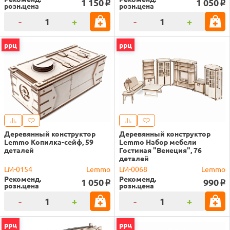
1 150
1 050
o
o
розн.цена
розн.цена
-
+
-
+
ррц
ррц
Деревянный конструктор
Деревянный конструктор
Lemmo Копилка-сейф, 59
Lemmo Набор мебели
деталей
Гостиная "Венеция", 76
деталей
LM-0154
Lemmo
LM-0068
Lemmo
Рекоменд.
Рекоменд.
1 050
990
o
o
розн.цена
розн.цена
-
+
-
+
ррц
ррц