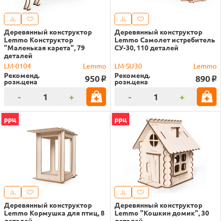
Деревянный конструктор
Деревянный конструктор
Lemmo Конструктор
Lemmo Самолет истребитель
"Маленькая карета", 79
СУ-30, 110 деталей
деталей
LM-0104
Lemmo
LM-SU30
Lemmo
Рекоменд.
Рекоменд.
950
890
o
o
розн.цена
розн.цена
-
+
-
+
ррц
ррц
Деревянный конструктор
Деревянный конструктор
Lemmo Кормушка для птиц, 8
Lemmo "Кошкин домик", 30
деталей
деталей