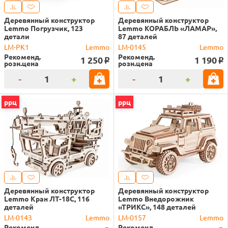
Деревянный конструктор
Деревянный конструктор
Lemmo Погрузчик, 123
Lemmo КОРАБЛЬ «ЛАМАР»,
детали
87 деталей
LM-PK1
Lemmo
LM-0145
Lemmo
Рекоменд.
Рекоменд.
1 250
1 190
o
o
розн.цена
розн.цена
-
+
-
+
ррц
ррц
Деревянный конструктор
Деревянный конструктор
Lemmo Кран ЛТ-18С, 116
Lemmo Внедорожник
деталей
«ТРИКС», 148 деталей
LM-0143
Lemmo
LM-0157
Lemmo
Рекоменд.
Рекоменд.