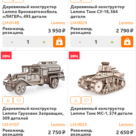
Деревянный конструктор
Деревянный конструктор
Lemmo Бронеавтомобиль
Lemmo Танк СУ-18, 564
«ЛИГЕР», 493 детали
детали
LM-0148
Lemmo
LM-0024
Lemmo
Рекоменд.
Рекоменд.
3 950
2 790
o
o
розн.цена
розн.цена
-
+
-
+
ррц
ррц
Деревянный конструктор
Деревянный конструктор
Lemmo Грузовик Заправщик,
Lemmo Танк МС-1, 574 детали
309 деталей
LM-0107
Lemmo
LM-0025
Lemmo
Рекоменд.
Рекоменд.
2 750
2 650
o
o
розн.цена
розн.цена