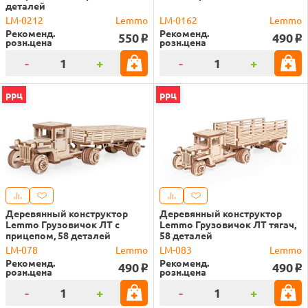
деталей
LM-0212
Lemmo
LM-0162
Lemmo
Рекоменд.
Рекоменд.
550
490
o
o
розн.цена
розн.цена
-
+
-
+
ррц
ррц
Деревянный конструктор
Деревянный конструктор
Lemmo Грузовичок ЛТ с
Lemmo Грузовичок ЛТ тягач,
прицепом, 58 деталей
58 деталей
LM-078
Lemmo
LM-083
Lemmo
Рекоменд.
Рекоменд.
490
490
o
o
розн.цена
розн.цена
-
+
-
+