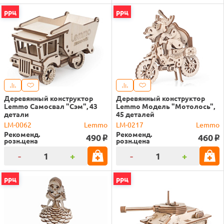
ррц
ррц
Деревянный конструктор
Деревянный конструктор
Lemmo Самосвал "Сэм", 43
Lemmo Модель "Мотолось",
детали
45 деталей
LM-0062
Lemmo
LM-0217
Lemmo
Рекоменд.
Рекоменд.
490
460
o
o
розн.цена
розн.цена
-
+
-
+
ррц
ррц