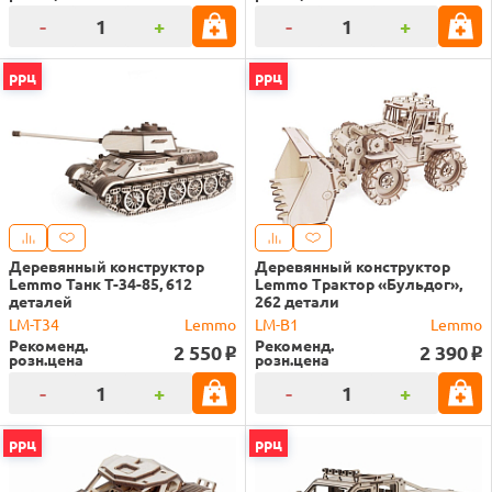
-
+
-
+
ррц
ррц
Деревянный конструктор
Деревянный конструктор
Lemmo Танк Т-34-85, 612
Lemmo Трактор «Бульдог»,
деталей
262 детали
LM-T34
Lemmo
LM-B1
Lemmo
Рекоменд.
Рекоменд.
2 550
2 390
o
o
розн.цена
розн.цена
-
+
-
+
ррц
ррц