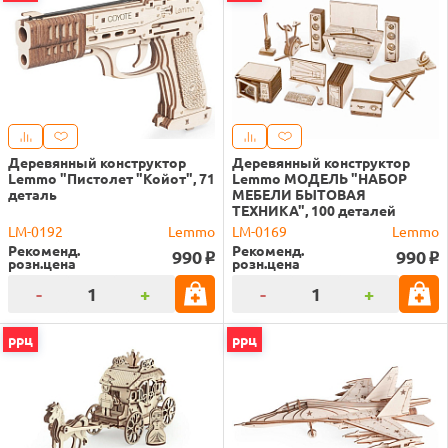
Деревянный конструктор
Деревянный конструктор
Lemmo "Пистолет "Койот", 71
Lemmo МОДЕЛЬ "НАБОР
деталь
МЕБЕЛИ БЫТОВАЯ
ТЕХНИКА", 100 деталей
LM-0192
Lemmo
LM-0169
Lemmo
Рекоменд.
Рекоменд.
990
990
o
o
розн.цена
розн.цена
-
+
-
+
ррц
ррц