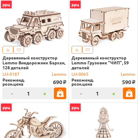
ррц
ррц
Деревянный конструктор
Деревянный конструктор
Lemmo Внедорожник Бархан,
Lemmo Грузовик "ЧИП", 59
128 деталей
деталей
LM-0187
Lemmo
LM-0065
Lemmo
Рекоменд.
Рекоменд.
690
590
o
o
розн.цена
розн.цена
-
+
-
+
ррц
ррц