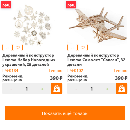
ррц
ррц
Деревянный конструктор
Деревянный конструктор
Lemmo Набор Новогодних
Lemmo Самолет "Сапсан", 32
украшений, 25 деталей
детали
LM-0184
Lemmo
LM-0102
Lemmo
Рекоменд.
Рекоменд.
390
390
o
o
розн.цена
розн.цена
-
+
-
+
Показать ещё товары