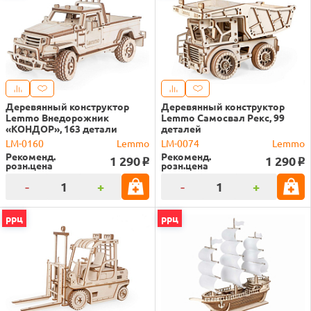
Деревянный конструктор
Деревянный конструктор
Lemmo Внедорожник
Lemmo Самосвал Рекс, 99
«КОНДОР», 163 детали
деталей
LM-0160
Lemmo
LM-0074
Lemmo
Рекоменд.
Рекоменд.
1 290
1 290
o
o
розн.цена
розн.цена
-
+
-
+
ррц
ррц