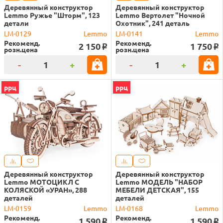
Деревянный конструктор
Деревянный конструктор
Lemmo Ружье "Шторм", 123
Lemmo Вертолет "Ночной
детали
Охотник", 241 деталь
LM-0129
Lemmo
LM-0141
Lemmo
Рекоменд.
Рекоменд.
2 150
1 750
o
o
розн.цена
розн.цена
-
+
-
+
ррц
ррц
Деревянный конструктор
Деревянный конструктор
Lemmo МОТОЦИКЛ С
Lemmo МОДЕЛЬ "НАБОР
КОЛЯСКОЙ «УРАН», 288
МЕБЕЛИ ДЕТСКАЯ", 155
деталей
деталей
LM-0159
Lemmo
LM-0168
Lemmo
Рекоменд.
Рекоменд.
1 590
1 590
o
o