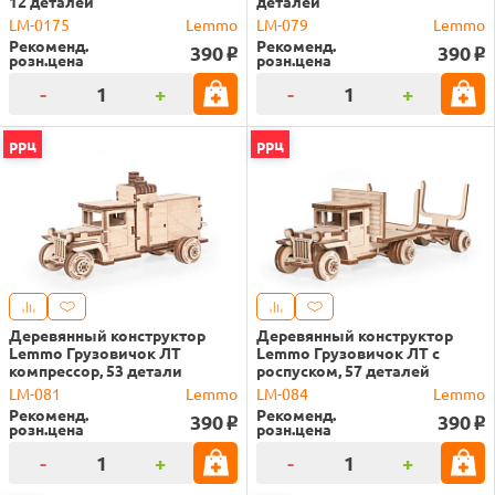
12 деталей
деталей
LM-0175
Lemmo
LM-079
Lemmo
Рекоменд.
Рекоменд.
390
390
o
o
розн.цена
розн.цена
-
+
-
+
ррц
ррц
Деревянный конструктор
Деревянный конструктор
Lemmo Грузовичок ЛТ
Lemmo Грузовичок ЛТ с
компрессор, 53 детали
роспуском, 57 деталей
LM-081
Lemmo
LM-084
Lemmo
Рекоменд.
Рекоменд.
390
390
o
o
розн.цена
розн.цена
-
+
-
+