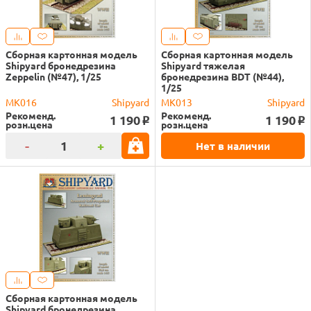
Сборная картонная модель
Сборная картонная модель
Shipyard бронедрезина
Shipyard тяжелая
Zeppelin (№47), 1/25
бронедрезина BDT (№44),
1/25
MK016
Shipyard
MK013
Shipyard
Рекоменд.
Рекоменд.
1 190
1 190
o
o
розн.цена
розн.цена
-
+
Нет в наличии
Сборная картонная модель
Shipyard бронедрезина