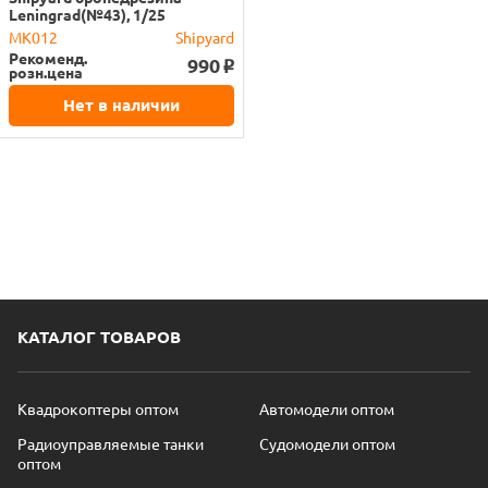
Leningrad(№43), 1/25
MK012
Shipyard
Рекоменд.
990
o
розн.цена
Нет в наличии
КАТАЛОГ ТОВАРОВ
Квадрокоптеры оптом
Автомодели оптом
Радиоуправляемые танки
Судомодели оптом
оптом