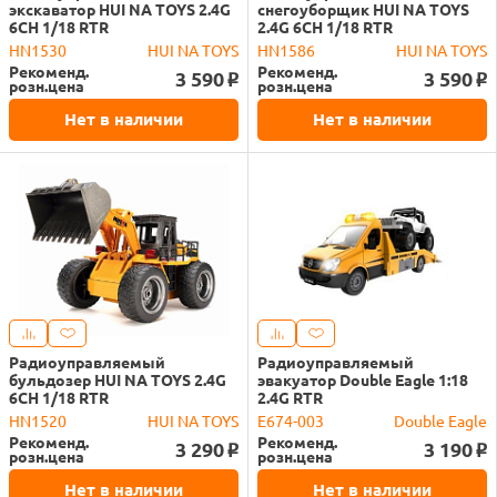
экскаватор HUI NA TOYS 2.4G
снегоуборщик HUI NA TOYS
6CH 1/18 RTR
2.4G 6CH 1/18 RTR
HN1530
HUI NA TOYS
HN1586
HUI NA TOYS
Рекоменд.
Рекоменд.
3 590
3 590
o
o
розн.цена
розн.цена
Нет в наличии
Нет в наличии
Радиоуправляемый
Радиоуправляемый
бульдозер HUI NA TOYS 2.4G
эвакуатор Double Eagle 1:18
6CH 1/18 RTR
2.4G RTR
HN1520
HUI NA TOYS
E674-003
Double Eagle
Рекоменд.
Рекоменд.
3 290
3 190
o
o
розн.цена
розн.цена
Нет в наличии
Нет в наличии