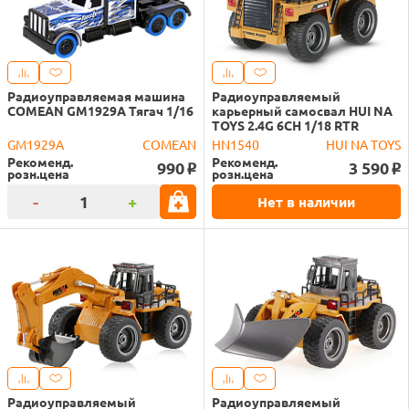
Радиоуправляемая машина
Радиоуправляемый
COMEAN GM1929A Тягач 1/16
карьерный самосвал HUI NA
TOYS 2.4G 6CH 1/18 RTR
GM1929A
COMEAN
HN1540
HUI NA TOYS
Рекоменд.
Рекоменд.
990
3 590
o
o
розн.цена
розн.цена
-
+
Нет в наличии
Радиоуправляемый
Радиоуправляемый