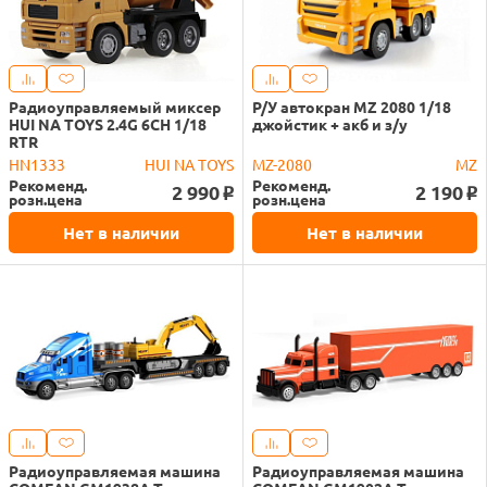
Радиоуправляемый миксер
Р/У автокран MZ 2080 1/18
HUI NA TOYS 2.4G 6CH 1/18
джойстик + акб и з/у
RTR
HN1333
HUI NA TOYS
MZ-2080
MZ
Рекоменд.
Рекоменд.
2 990
2 190
o
o
розн.цена
розн.цена
Нет в наличии
Нет в наличии
Радиоуправляемая машина
Радиоуправляемая машина