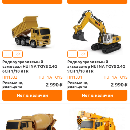
Радиоуправляемый
Радиоуправляемый
самосвал HUI NA TOYS 2.4G
экскаватор HUI NA TOYS 2.4G
6CH 1/18 RTR
9CH 1/18 RTR
HN1332
HUI NA TOYS
HN1331
HUI NA TOYS
Рекоменд.
Рекоменд.
2 990
2 990
o
o
розн.цена
розн.цена
Нет в наличии
Нет в наличии