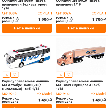
COMEAN GM1938A Тягач с
COMEAN GM1902A Тягач с
прицепом и Экскаватором
прицепом 1/16
1/16
GM1938A
COMEAN
GM1902A
COMEAN
Рекоменд.
Рекоменд.
1 990
1 790
o
o
розн.цена
розн.цена
Нет в наличии
Нет в наличии
Радиоуправляемая машина
Радиоуправляемая машина
MX Автобус Полиция (с
MX Тягач с прицепом +акб,
мигалками) +акб, 1/18
1/18
MX19219
MX Model
MX19161
MX Model
Рекоменд.
Рекоменд.
1 490
1 490
o
o
розн.цена
розн.цена