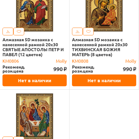
Алмазная 5D мозаика с
Алмазная 5D мозаика с
нанесенной рамкой 20х30
нанесенной рамкой 20х30
СВЯТЫЕ АПОСТОЛЫ ПЕТР И
ТИХВИНСКАЯ БОЖИЯ
ПАВЕЛ (12 цветов)
МАТЕРЬ (8 цветов)
KM0806
Molly
KM0808
Molly
Рекоменд.
Рекоменд.
990
990
o
o
розн.цена
розн.цена
Нет в наличии
Нет в наличии