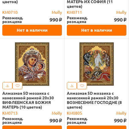
цветов)
МАТЕРЬ ИХ СОФИЯ (11
цветов)
KM0710
Molly
KM0711
Molly
Рекоменд.
Рекоменд.
990
990
o
o
розн.цена
розн.цена
Нет в наличии
Нет в наличии
Алмазная 5D мозаика с
Алмазная 5D мозаика с
нанесенной рамкой 20х30
нанесенной рамкой 20х30
ВИФЛЕЕМСКАЯ БОЖИЯ
ВОЗНЕСЕНИЕ ГОСПОДНЕ (8
МАТЕРЬ (10 цветов)
цветов)
KM0713
Molly
KM0805
Molly
Рекоменд.
Рекоменд.
990
990
o
o
розн.цена
розн.цена