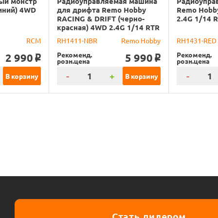
ый монстр
Радиоуправляемая машина
Радиоупра
иний) 4WD
для дрифта Remo Hobby
Remo Hobb
RACING & DRIFT (черно-
2.4G 1/14 
красная) 4WD 2.4G 1/14 RTR
RCM
RH1411-NBR
Remo Hobby
RH1431-RED
Рекоменд.
Рекоменд.
2 990
5 990
o
o
розн.цена
розн.цена
-
+
-
В корзину
В корзину
Стать дилером