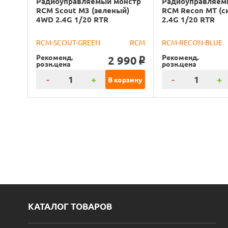
Радиоуправляемый монстр
Радиоуправляем
RCM Scout M3 (зеленый)
RCM Recon MT (с
4WD 2.4G 1/20 RTR
2.4G 1/20 RTR
RCM-SCOUT-GREEN
RCM
RCM-RECON-BLUE
Рекоменд.
Рекоменд.
2 990
o
розн.цена
розн.цена
-
+
-
+
В корзину
КАТАЛОГ ТОВАРОВ