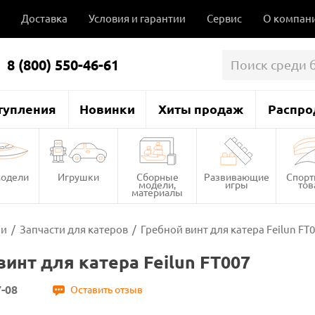
Доставка
Условия и гарантии
Сервис
О компан
8 (800) 550-46-61
тупления
Новинки
Хиты продаж
Распро
одели
Игрушки
Сборные
Развивающие
Спор
модели,
игры
то
материалы
ли
/
Запчасти для катеров
/
Гребной винт для катера Feilun FT
винт для катера Feilun FT007
-08
Оставить отзыв