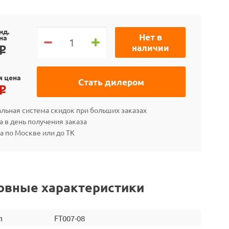
нд.
Нет в
на
наличии
o
я цена
Стать дилером
o
льная система скидок при больших заказах
а в день получения заказа
а по Москве или до ТК
овные характеристики
л
FT007-08