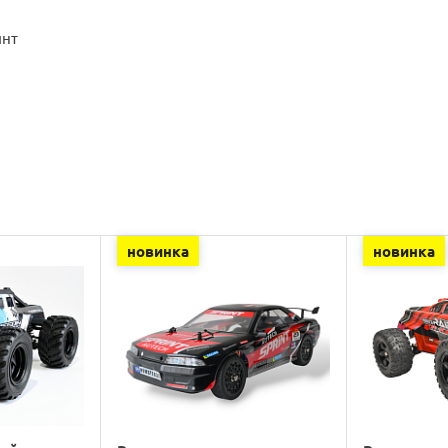
инт
новинка
новинка