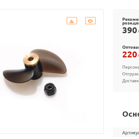
Рекоме
розн.це
390
Оптова
220
Персона
Отгрузк
Доставк
Осн
Артику