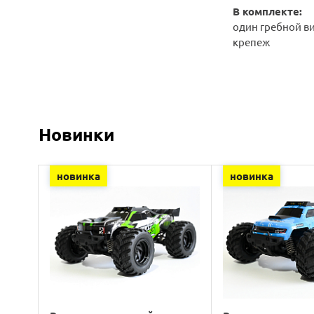
В комплекте:
один гребной в
крепеж
Новинки
новинка
новинка