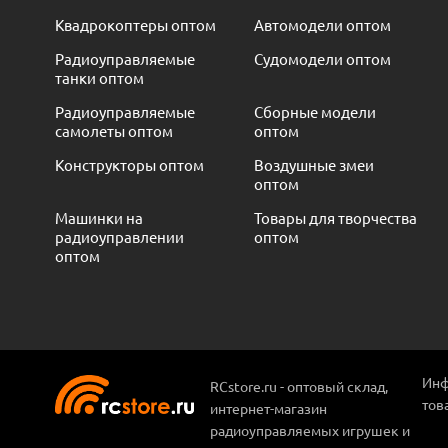
Квадрокоптеры оптом
Автомодели оптом
Радиоуправляемые
Судомодели оптом
танки оптом
Радиоуправляемые
Сборные модели
самолеты оптом
оптом
Конструкторы оптом
Воздушные змеи
оптом
Машинки на
Товары для творчества
радиоуправлении
оптом
оптом
Инф
RCstore.ru - оптовый склад,
тов
интернет-магазин
радиоуправляемых игрушек и