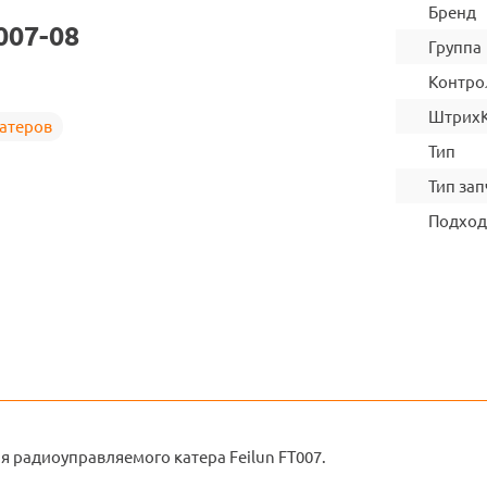
Бренд
007-08
Группа
Контро
Штрих
катеров
Тип
Тип зап
Подход
я радиоуправляемого катера Feilun FT007.