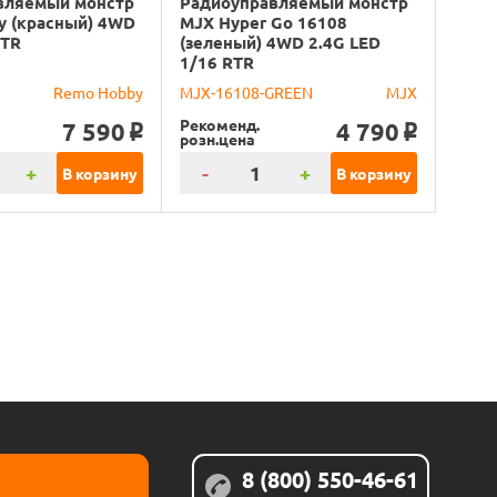
вляемый монстр
Радиоуправляемый монстр
y (красный) 4WD
MJX Hyper Go 16108
RTR
(зеленый) 4WD 2.4G LED
1/16 RTR
Remo Hobby
MJX-16108-GREEN
MJX
Рекоменд.
7 590
4 790
o
o
розн.цена
+
-
+
В корзину
В корзину
8 (800) 550-46-61