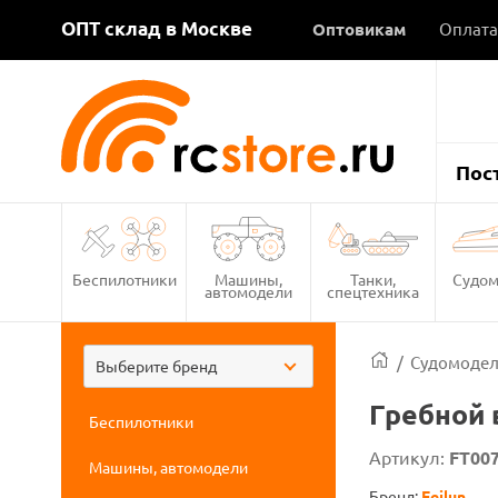
ОПТ склад в Москве
Оптовикам
Оплата
Пос
Беспилотники
Машины,
Танки,
Судом
автомодели
спецтехника
/
Судомоде
Выберите бренд
Гребной 
Беспилотники
Артикул:
FT007
Машины, автомодели
Бренд:
Feilun