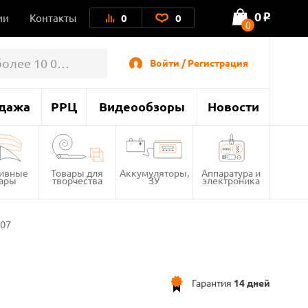
0
ии
Контакты
0
0
o
0
Войти / Регистрация
дажа
РРЦ
Видеообзоры
Новости
тивные
Товары для
Аккумуляторы,
Аппаратура и
вары
творчества
ЗУ
электроника
007
Гарантия
14 дней