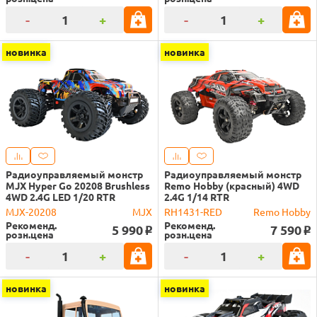
-
+
-
+
новинка
новинка
Радиоуправляемый монстр
Радиоуправляемый монстр
MJX Hyper Go 20208 Brushless
Remo Hobby (красный) 4WD
4WD 2.4G LED 1/20 RTR
2.4G 1/14 RTR
MJX-20208
MJX
RH1431-RED
Remo Hobby
Рекоменд.
Рекоменд.
5 990
7 590
o
o
розн.цена
розн.цена
-
+
-
+
новинка
новинка