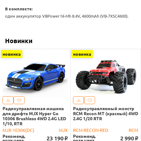
В комплекте:
один аккумулятор VBPower Ni-Mh 8.4V, 4600mAh (VB-7XSC4600).
Новинки
новинка
новинка
Радиоуправляемая машина
Радиоуправляемый монстр
для дрифта MJX Hyper Go
RCM Recon MT (красный) 4WD
10306 Brushless 4WD 2.4G LED
2.4G 1/20 RTR
1/10, RTR
MJX-10306(DC)
MJX
RCM-RECON-RED
RCM
Рекоменд.
Рекоменд.
23 190
2 990
o
o
розн.цена
розн.цена