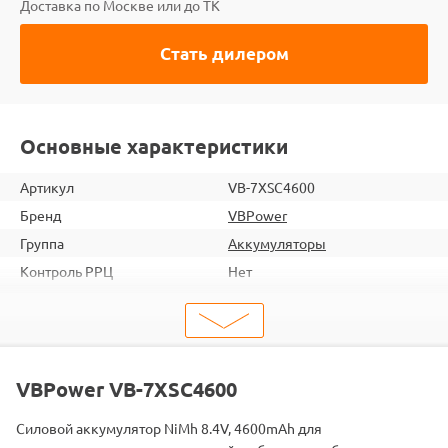
Доставка по Москве или до ТК
Стать дилером
Основные характеристики
Артикул
VB-7XSC4600
Бренд
VBPower
Группа
Аккумуляторы
Контроль РРЦ
Нет
ШтрихКод
2000000010533
Тип
Аккумуляторы
Серия
2s
Аккумулятор
Ni-Mh
VBPower VB-7XSC4600
Разъем
T-plug
Силовой аккумулятор NiMh 8.4V, 4600mAh для