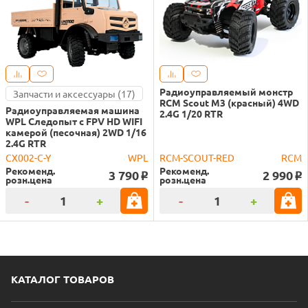
Радиоуправляемый монстр
Запчасти и аксессуары (17)
RCM Scout M3 (красный) 4WD
Радиоуправляемая машина
2.4G 1/20 RTR
WPL Следопыт с FPV HD WIFI
камерой (песочная) 2WD 1/16
2.4G RTR
CX002-C-Y
WPL
RCM-SCOUT-RED
RCM
Рекоменд.
Рекоменд.
3 790
2 990
o
o
розн.цена
розн.цена
-
+
-
+
КАТАЛОГ ТОВАРОВ