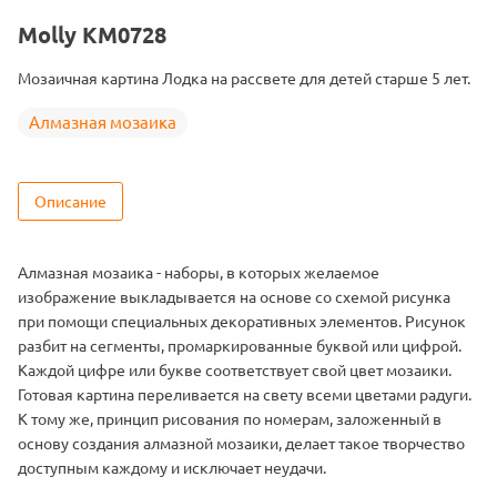
Тема
Пейзаж
Molly KM0728
Размер
15х20
Мозаичная картина Лодка на рассвете для детей старше 5 лет.
Цвет
16 цветов
Алмазная мозаика
Описание
Алмазная мозаика - наборы, в которых желаемое
изображение выкладывается на основе со схемой рисунка
при помощи специальных декоративных элементов. Рисунок
разбит на сегменты, промаркированные буквой или цифрой.
Каждой цифре или букве соответствует свой цвет мозаики.
Готовая картина переливается на свету всеми цветами радуги.
К тому же, принцип рисования по номерам, заложенный в
основу создания алмазной мозаики, делает такое творчество
доступным каждому и исключает неудачи.