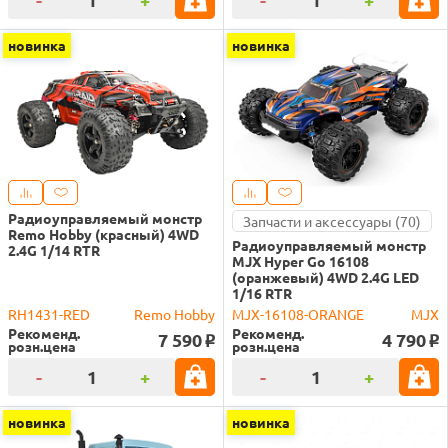
новинка
новинка
Радиоуправляемый монстр
Запчасти и аксессуары (70)
Remo Hobby (красный) 4WD
Радиоуправляемый монстр
2.4G 1/14 RTR
MJX Hyper Go 16108
(оранжевый) 4WD 2.4G LED
1/16 RTR
RH1431-RED
Remo Hobby
MJX-16108-ORANGE
MJX
Рекоменд.
Рекоменд.
7 590
4 790
o
o
розн.цена
розн.цена
-
+
-
+
новинка
новинка