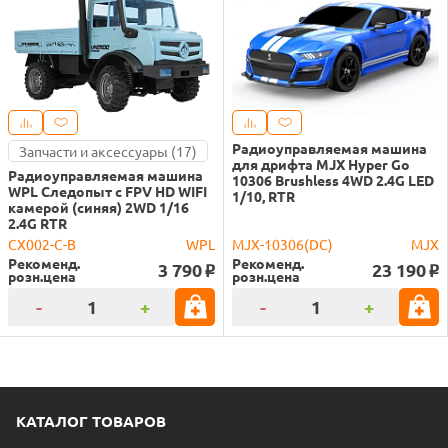
Радиоуправляемая машина
Запчасти и аксессуары (17)
для дрифта MJX Hyper Go
Радиоуправляемая машина
10306 Brushless 4WD 2.4G LED
WPL Следопыт с FPV HD WIFI
1/10, RTR
камерой (синяя) 2WD 1/16
2.4G RTR
CX002-C-B
WPL
MJX-10306(DC)
MJX
Рекоменд.
Рекоменд.
3 790
23 190
o
o
розн.цена
розн.цена
-
+
-
+
КАТАЛОГ ТОВАРОВ