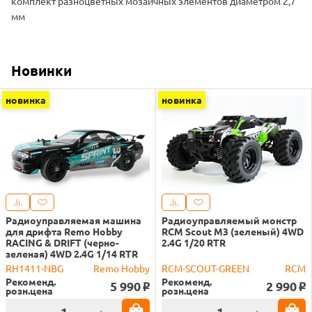
комплект разноцветных мозаичных элементов диаметром 2,7
мм
Новинки
новинка
новинка
Радиоуправляемая машина
Радиоуправляемый монстр
для дрифта Remo Hobby
RCM Scout M3 (зеленый) 4WD
RACING & DRIFT (черно-
2.4G 1/20 RTR
зеленая) 4WD 2.4G 1/14 RTR
RH1411-NBG
Remo Hobby
RCM-SCOUT-GREEN
RCM
Рекоменд.
Рекоменд.
5 990
2 990
o
o
розн.цена
розн.цена
-
+
-
+