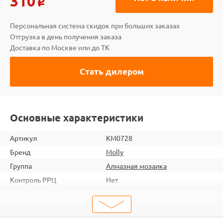
310
o
Персональная система скидок при больших заказах
Отгрузка в день получения заказа
Доставка по Москве или до ТК
Стать дилером
Основные характеристики
Артикул
KM0728
Бренд
Molly
Группа
Алмазная мозаика
Контроль РРЦ
Нет
шт. в кор.
100
ШтрихКод
6920140887252
Тип
Алмазная мозаика