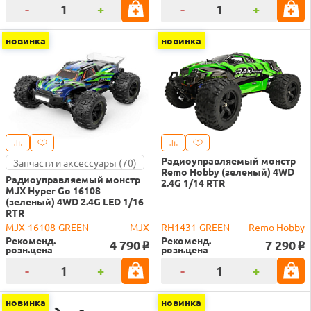
-
+
-
+
новинка
новинка
Радиоуправляемый монстр
Запчасти и аксессуары (70)
Remo Hobby (зеленый) 4WD
Радиоуправляемый монстр
2.4G 1/14 RTR
MJX Hyper Go 16108
(зеленый) 4WD 2.4G LED 1/16
RTR
MJX-16108-GREEN
MJX
RH1431-GREEN
Remo Hobby
Рекоменд.
Рекоменд.
4 790
7 290
o
o
розн.цена
розн.цена
-
+
-
+
новинка
новинка