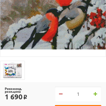
Рекоменд.
розн.цена
1 690
o