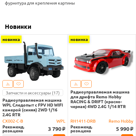
фурнитура для крепления картины
Новинки
новинка
новинка
Радиоуправляемая машина
Запчасти и аксессуары (17)
для дрифта Remo Hobby
Радиоуправляемая машина
RACING & DRIFT (красно-
WPL Следопыт с FPV HD WIFI
черная) 4WD 2.4G 1/14 RTR
камерой (синяя) 2WD 1/16
2.4G RTR
CX002-C-B
WPL
RH1411-DRB
Remo Hobby
Рекоменд.
Рекоменд.
3 790
5 990
o
o
розн.цена
розн.цена