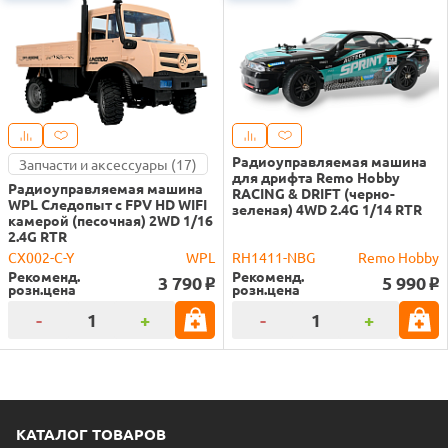
Радиоуправляемая машина
Запчасти и аксессуары (17)
для дрифта Remo Hobby
Радиоуправляемая машина
RACING & DRIFT (черно-
WPL Следопыт с FPV HD WIFI
зеленая) 4WD 2.4G 1/14 RTR
камерой (песочная) 2WD 1/16
2.4G RTR
CX002-C-Y
WPL
RH1411-NBG
Remo Hobby
Рекоменд.
Рекоменд.
3 790
5 990
o
o
розн.цена
розн.цена
-
+
-
+
КАТАЛОГ ТОВАРОВ