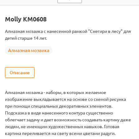
Тип
Алмазная мозаика
Тема
Пейзаж
Molly KM0608
Размер
40х50
Алмазная мозаика с нанесенной рамкой "Снегири в лесу" для
Цвет
32 цвета
детей старше 14 лет.
Алмазная мозаика
Описание
Алмазная мозаика - наборы, в которых желаемое
изображение выкладывается на основе со схемой рисунка
при помощи специальных декоративных элементов.
Подсказка в виде нанесенного контура существенно
облегчает задачу и дает возможность создавать картину даже
людям, не имеющим художественных навыков. Готовая
картина переливается на свету всеми цветами радуги.