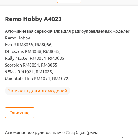
Тип
Запчасти для автомоделей
Тип
Детали подвески
Remo Hobby A4023
запчасти
RH8035 / RH8036 / RH8051 / RH8055 / RH8065 /
Алюминиевая сервокачалка для радиоуправляемых моделей
Подходит
RH8066 / RH8081 / RH8085
Remo Hobby
Evo-R RM8065, RM8066,
Dinosaurs RM8036, RM8035,
Rally Master RM8081, RM8085,
Scorpion RM8051, RM8055,
9EMU RM1021, RM1025,
Mountain Lion RM1071, RM1072.
Запчасти для автомоделей
Описание
Алюминиевое рулевое плечо 25 зубцов (рычаг