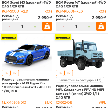
RCM Scout M3 (красный) 4WD
RCM Recon MT (красный) 4WD
2.4G 1/20 RTR
2.4G 1/20 RTR
RCM-SCOUT-RED
RCM
RCM-RECON-RED
RCM
Рекоменд.
Рекоменд.
2 990
2 990
o
o
розн.цена
розн.цена
-
+
-
+
новинка
новинка
Радиоуправляемая машина
Запчасти и аксессуары (17)
для дрифта MJX Hyper Go
Радиоуправляемая машина
10306 Brushless 4WD 2.4G LED
WPL Следопыт с FPV HD WIFI
1/10, RTR
камерой (синяя) 2WD 1/16
2.4G RTR
MJX-10306(DC)
MJX
CX002-C-B
WPL
Рекоменд.
Рекоменд.