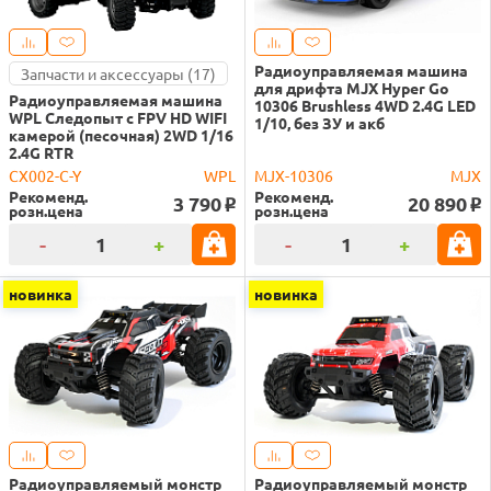
Радиоуправляемая машина
Запчасти и аксессуары (17)
для дрифта MJX Hyper Go
Радиоуправляемая машина
10306 Brushless 4WD 2.4G LED
WPL Следопыт с FPV HD WIFI
1/10, без ЗУ и акб
камерой (песочная) 2WD 1/16
2.4G RTR
CX002-C-Y
WPL
MJX-10306
MJX
Рекоменд.
Рекоменд.
3 790
20 890
o
o
розн.цена
розн.цена
-
+
-
+
новинка
новинка
Радиоуправляемый монстр
Радиоуправляемый монстр