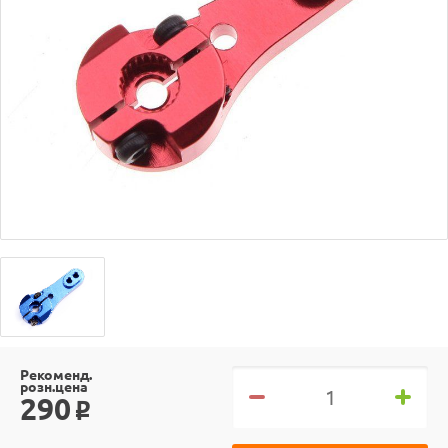
Рекоменд.
розн.цена
290
o