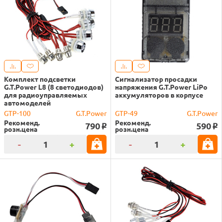
Комплект подсветки
Сигнализатор просадки
G.T.Power L8 (8 светодиодов)
напряжения G.T.Power LiPo
для радиоуправляемых
аккумуляторов в корпусе
автомоделей
GTP-100
G.T.Power
GTP-49
G.T.Power
Рекоменд.
Рекоменд.
790
590
o
o
розн.цена
розн.цена
-
+
-
+