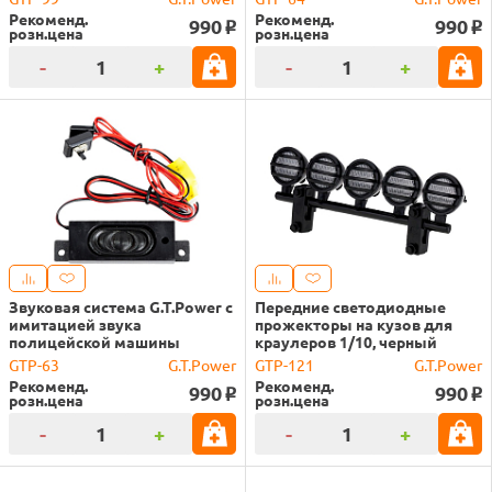
Рекоменд.
Рекоменд.
990
990
o
o
розн.цена
розн.цена
-
+
-
+
Звуковая система G.T.Power с
Передние светодиодные
имитацией звука
прожекторы на кузов для
полицейской машины
краулеров 1/10, черный
GTP-63
G.T.Power
GTP-121
G.T.Power
Рекоменд.
Рекоменд.
990
990
o
o
розн.цена
розн.цена
-
+
-
+