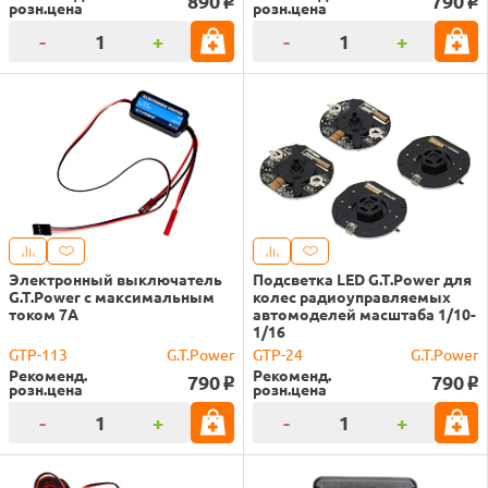
890
790
o
o
розн.цена
розн.цена
-
+
-
+
Электронный выключатель
Подсветка LED G.T.Power для
G.T.Power с максимальным
колес радиоуправляемых
током 7А
автомоделей масштаба 1/10-
1/16
GTP-113
G.T.Power
GTP-24
G.T.Power
Рекоменд.
Рекоменд.
790
790
o
o
розн.цена
розн.цена
-
+
-
+