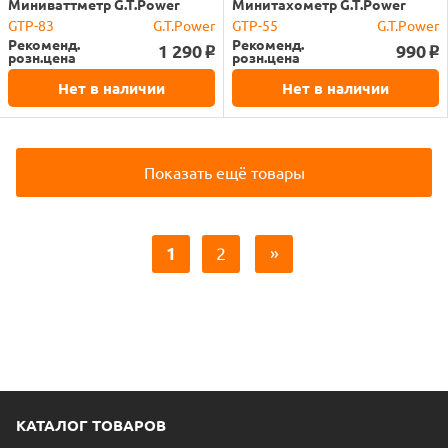
Миниваттметр G.T.Power
Минитахометр G.T.Power
GTP-83
G.T.Power
GTP-55
G.T.Power
Рекоменд.
Рекоменд.
1 290
990
o
o
розн.цена
розн.цена
Нет в наличии
Нет в наличии
Показать ещё товары
1
2
»
КАТАЛОГ ТОВАРОВ