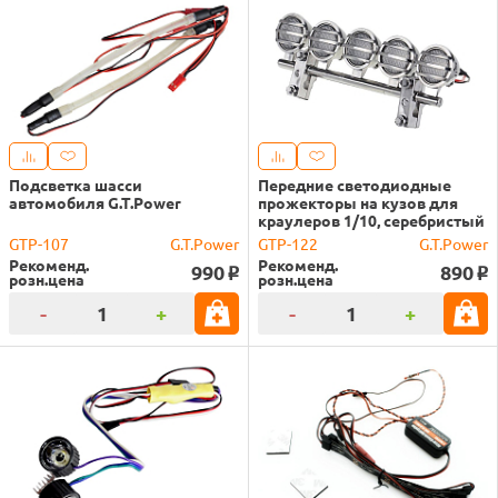
Подсветка шасси
Передние светодиодные
автомобиля G.T.Power
прожекторы на кузов для
краулеров 1/10, серебристый
GTP-107
G.T.Power
GTP-122
G.T.Power
Рекоменд.
Рекоменд.
990
890
o
o
розн.цена
розн.цена
-
+
-
+