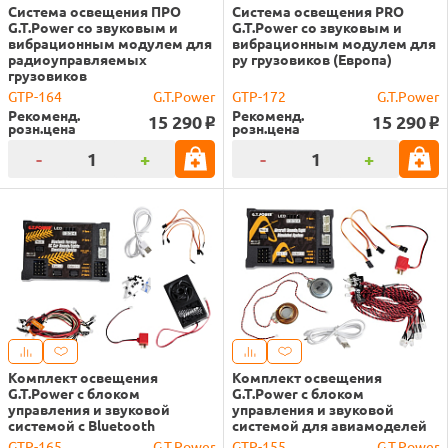
Система освещения ПРО
Система освещения PRO
G.T.Power со звуковым и
G.T.Power со звуковым и
вибрационным модулем для
вибрационным модулем для
радиоуправляемых
ру грузовиков (Европа)
грузовиков
GTP-164
G.T.Power
GTP-172
G.T.Power
Рекоменд.
Рекоменд.
15 290
15 290
o
o
розн.цена
розн.цена
-
+
-
+
Комплект освещения
Комплект освещения
G.T.Power с блоком
G.T.Power с блоком
управления и звуковой
управления и звуковой
системой c Bluetooth
системой для авиамоделей
GTP-165
G.T.Power
GTP-155
G.T.Power