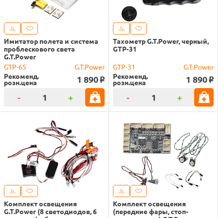
Имитатор полета и система
Тахометр G.T.Power, черный,
проблескового света
GTP-31
G.T.Power
GTP-65
G.T.Power
GTP-31
G.T.Power
Рекоменд.
Рекоменд.
1 890
1 890
o
o
розн.цена
розн.цена
-
+
-
+
Комплект освещения
Комплект освещения
G.T.Power (8 светодиодов, 6
(передние фары, стоп-