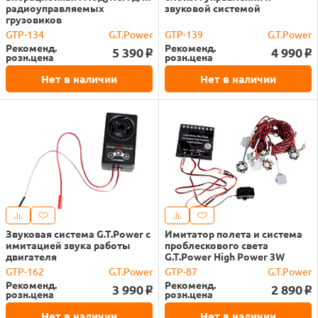
радиоуправляемых
звуковой системой
грузовиков
GTP-134
G.T.Power
GTP-139
G.T.Power
Рекоменд.
Рекоменд.
5 390
4 990
o
o
розн.цена
розн.цена
Нет в наличии
Нет в наличии
Звуковая система G.T.Power с
Имитатор полета и система
имитацией звука работы
проблескового света
двигателя
G.T.Power High Power 3W
GTP-162
G.T.Power
GTP-87
G.T.Power
Рекоменд.
Рекоменд.
3 990
2 890
o
o
розн.цена
розн.цена
Нет в наличии
Нет в наличии