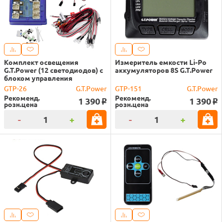
Комплект освещения
Измеритель емкости Li-Po
G.T.Power (12 светодиодов) с
аккумуляторов 8S G.T.Power
блоком управления
GTP-26
G.T.Power
GTP-151
G.T.Power
Рекоменд.
Рекоменд.
1 390
1 390
o
o
розн.цена
розн.цена
-
+
-
+