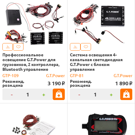
Профессиональное
Система освещения 4-
освещение G.T.Power для
канальная светодиодная
грузовиков, 2 контроллера,
G.T.Power с блоком
Bluetooth управление
управления
GTP-109
G.T.Power
GTP-81
G.T.Power
Рекоменд.
Рекоменд.
3 190
1 890
o
o
розн.цена
розн.цена
-
+
-
+