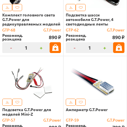
Комплект головного света
Подсветка шасси
G.T.Power для
автомобиля G.T.Power, 4
радиоуправляемых моделей
светодиодные ленты
GTP-68
G.T.Power
GTP-62
G.T.Power
Рекоменд.
Рекоменд.
890
890
o
o
розн.цена
розн.цена
-
+
-
+
Подсветка G.T.Power для
Амперметр G.T.Power
моделей Mini-Z
GTP-57
G.T.Power
GTP-59
G.T.Power
Рекоменд.
Рекоменд.