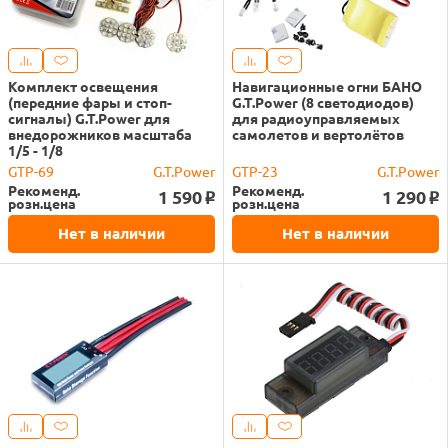
Комплект освещения
Навигационные огни БАНО
(передние фары и стоп-
G.T.Power (8 светодиодов)
сигналы) G.T.Power для
для радиоуправляемых
внедорожников масштаба
самолетов и вертолётов
1/5 - 1/8
GTP-69
G.T.Power
GTP-23
G.T.Power
Рекоменд.
Рекоменд.
1 590
1 290
o
o
розн.цена
розн.цена
Нет в наличии
Нет в наличии