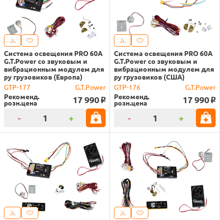
Система освещения PRO 60A
Система освещения PRO 60A
G.T.Power со звуковым и
G.T.Power со звуковым и
вибрационным модулем для
вибрационным модулем для
ру грузовиков (Европа)
ру грузовиков (США)
GTP-177
G.T.Power
GTP-176
G.T.Power
Рекоменд.
Рекоменд.
17 990
17 990
o
o
розн.цена
розн.цена
-
+
-
+