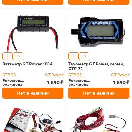
Ваттметр G.T.Power 180A
Тахометр G.T.Power, серый,
GTP-32
GTP-33
G.T.Power
GTP-32
G.T.Power
Рекоменд.
Рекоменд.
1 890
1 890
o
o
розн.цена
розн.цена
Нет в наличии
Нет в наличии