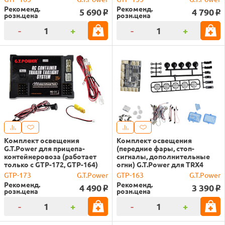
Рекоменд.
Рекоменд.
5 690
4 790
o
o
розн.цена
розн.цена
-
+
-
+
Комплект освещения
Комплект освещения
G.T.Power для прицепа-
(передние фары, стоп-
контейнеровоза (работает
сигналы, дополнительные
только с GTP-172, GTP-164)
огни) G.T.Power для TRX4
GTP-173
G.T.Power
GTP-163
G.T.Power
Рекоменд.
Рекоменд.
4 490
3 390
o
o
розн.цена
розн.цена
-
+
-
+