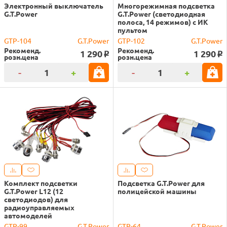
Электронный выключатель
Многорежимная подсветка
G.T.Power
G.T.Power (светодиодная
полоса, 14 режимов) с ИК
пультом
GTP-104
G.T.Power
GTP-102
G.T.Power
Рекоменд.
Рекоменд.
1 290
1 290
o
o
розн.цена
розн.цена
-
+
-
+
Комплект подсветки
Подсветка G.T.Power для
G.T.Power L12 (12
полицейской машины
светодиодов) для
радиоуправляемых
автомоделей
GTP-99
G.T.Power
GTP-64
G.T.Power