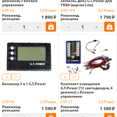
режимов) с блоком
сигналы, доп.) G.T.Power для
управления
TRX4 (версия Lite)
GTP-53
G.T.Power
GTP-174
G.T.Power
Рекоменд.
Рекоменд.
1 890
1 790
o
o
розн.цена
розн.цена
-
+
-
+
Балансир 3 в 1 G.T.Power
Комплект освещения
G.T.Power (12 светодиодов, 4
режима) с блоком
управления
GTP-36
G.T.Power
GTP-27
G.T.Power
Рекоменд.
Рекоменд.
1 590
1 590
o
o
розн.цена
розн.цена