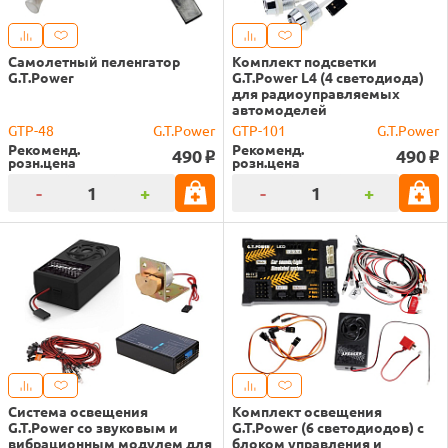
Самолетный пеленгатор
Комплект подсветки
G.T.Power
G.T.Power L4 (4 светодиода)
для радиоуправляемых
автомоделей
GTP-48
G.T.Power
GTP-101
G.T.Power
Рекоменд.
Рекоменд.
490
490
o
o
розн.цена
розн.цена
-
+
-
+
Система освещения
Комплект освещения
G.T.Power со звуковым и
G.T.Power (6 светодиодов) с
вибрационным модулем для
блоком управления и