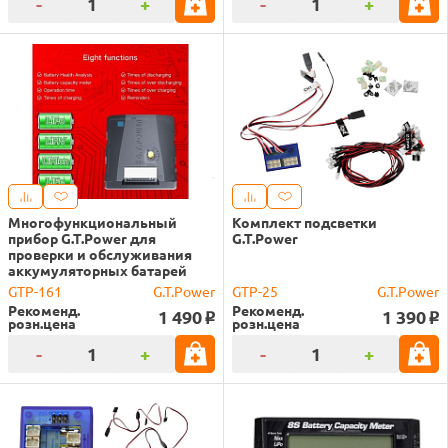
-
+
-
+
Многофункциональный
Комплект подсветки
прибор G.T.Power для
G.T.Power
проверки и обслуживания
аккумуляторных батарей
GTP-161
G.T.Power
GTP-25
G.T.Power
Рекоменд.
Рекоменд.
1 490
1 390
o
o
розн.цена
розн.цена
-
+
-
+