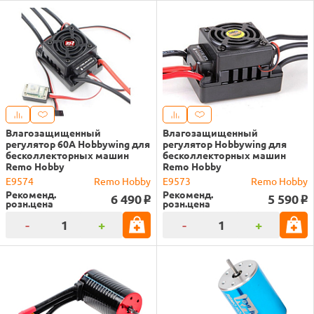
Влагозащищенный
Влагозащищенный
регулятор 60A Hobbywing для
регулятор Hobbywing для
бесколлекторных машин
бесколлекторных машин
Remo Hobby
Remo Hobby
E9574
Remo Hobby
E9573
Remo Hobby
Рекоменд.
Рекоменд.
6 490
5 590
o
o
розн.цена
розн.цена
-
+
-
+