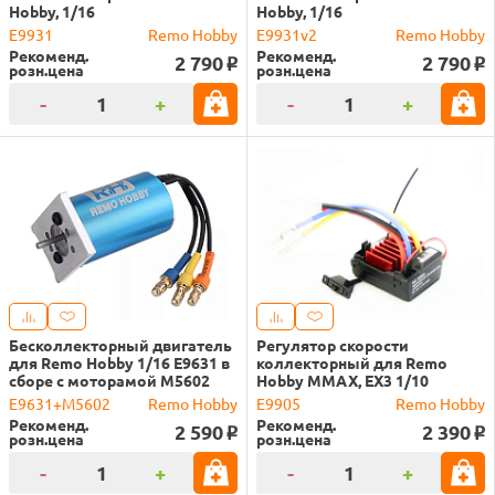
Hobby, 1/16
Hobby, 1/16
E9931
Remo Hobby
E9931v2
Remo Hobby
Рекоменд.
Рекоменд.
2 790
2 790
o
o
розн.цена
розн.цена
-
+
-
+
Бесколлекторный двигатель
Регулятор скорости
для Remo Hobby 1/16 E9631 в
коллекторный для Remo
сборе с моторамой M5602
Hobby MMAX, EX3 1/10
E9631+M5602
Remo Hobby
E9905
Remo Hobby
Рекоменд.
Рекоменд.
2 590
2 390
o
o
розн.цена
розн.цена
-
+
-
+