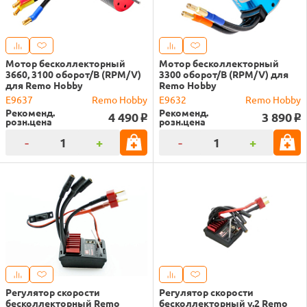
Мотор бесколлекторный
Мотор бесколлекторный
3660, 3100 оборот/В (RPM/V)
3300 оборот/В (RPM/V) для
для Remo Hobby
Remo Hobby
E9637
Remo Hobby
E9632
Remo Hobby
Рекоменд.
Рекоменд.
4 490
3 890
o
o
розн.цена
розн.цена
-
+
-
+
Регулятор скорости
Регулятор скорости
бесколлекторный Remo
бесколлекторный v.2 Remo