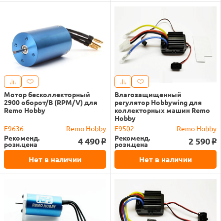
Мотор бесколлекторный
Влагозащищенный
2900 оборот/В (RPM/V) для
регулятор Hobbywing для
Remo Hobby
коллекторных машин Remo
Hobby
E9636
Remo Hobby
E9502
Remo Hobby
Рекоменд.
Рекоменд.
4 490
2 590
o
o
розн.цена
розн.цена
Нет в наличии
Нет в наличии