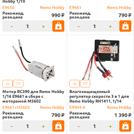
Hobby 1/10
E9650
Remo Hobby
E9661
Remo Hobby
Рекоменд.
Рекоменд.
990
790
o
o
розн.цена
розн.цена
-
+
-
+
Мотор RC390 для Remo Hobby
Влагозащищенный
1/16 E9661 в сборе с
регулятор скорости 3 в 1 для
моторамой M5602
Remo Hobby RH1411, 1/14
E9661+M5602
Remo Hobby
E9904-A
Remo Hobby
Рекоменд.
Рекоменд.
790
1 390
o
o
розн.цена
розн.цена
-
+
-
+