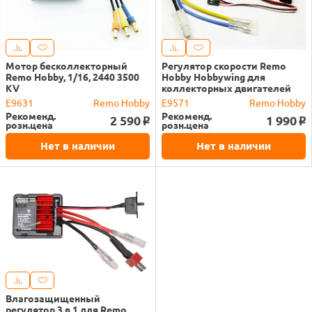
Мотор бесколлекторный
Регулятор скорости Remo
Remo Hobby, 1/16, 2440 3500
Hobby Hobbywing для
KV
коллекторных двигателей
E9631
Remo Hobby
E9571
Remo Hobby
Рекоменд.
Рекоменд.
2 590
1 990
o
o
розн.цена
розн.цена
Нет в наличии
Нет в наличии
Влагозащищенный
регулятор 3 в 1 для Remo