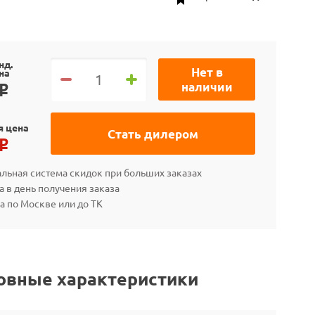
нд.
Нет в
на
наличии
o
я цена
Стать дилером
o
льная система скидок при больших заказах
а в день получения заказа
а по Москве или до ТК
овные характеристики