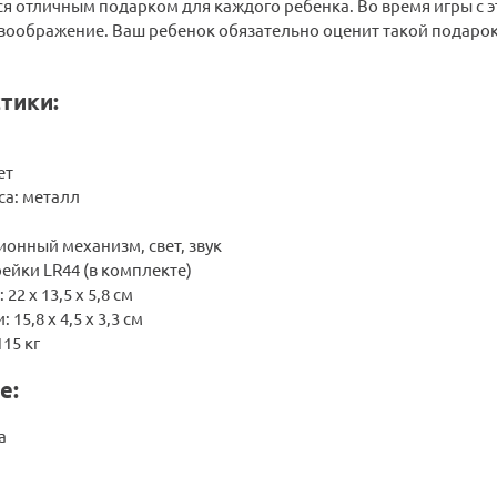
я отличным подарком для каждого ребенка. Во время игры с э
 воображение. Ваш ребенок обязательно оценит такой подарок
тики:
ет
са: металл
онный механизм, свет, звук
рейки LR44 (в комплекте)
22 х 13,5 х 5,8 см
15,8 х 4,5 х 3,3 см
15 кг
е:
а