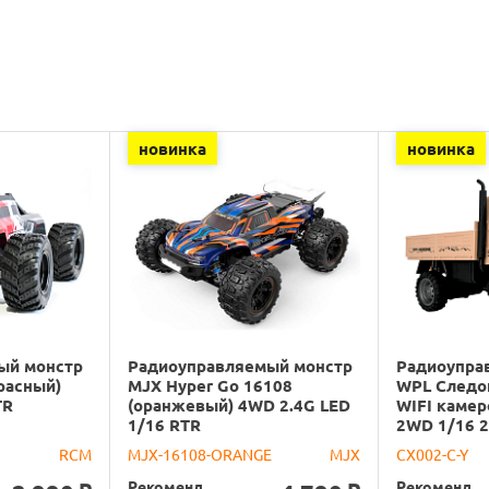
новинка
новинка
ый монстр
Радиоуправляемый монстр
Радиоупра
расный)
MJX Hyper Go 16108
WPL Следо
TR
(оранжевый) 4WD 2.4G LED
WIFI камер
1/16 RTR
2WD 1/16 2
RCM
MJX-16108-ORANGE
MJX
CX002-C-Y
Рекоменд.
Рекоменд.