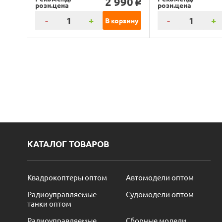
2 990
o
розн.цена
розн.цена
-
+
-
+
В корзину
КАТАЛОГ ТОВАРОВ
Квадрокоптеры оптом
Автомодели оптом
Радиоуправляемые
Судомодели оптом
танки оптом
Радиоуправляемые
Сборные модели