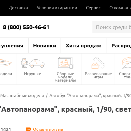
Доставка
Условия и гарантии
Сервис
О компан
8 (800) 550-46-61
тупления
Новинки
Хиты продаж
Распро
одели
Игрушки
Сборные
Развивающие
Спор
модели,
игры
то
материалы
Масштабные модели
/
Автобус "Автопанорама", красный, 1/90, 
Автопанорама", красный, 1/90, свет,
51421
Оставить отзыв