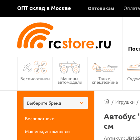
ОПТ склад в Москве
Оптовикам
Оплата
Пос
Беспилотники
Машины,
Танки,
Судом
автомодели
спецтехника
/
Игрушки
/
Выберите бренд
Автобус "
Беспилотники
см
Машины, автомодели
Артикул:
JB12