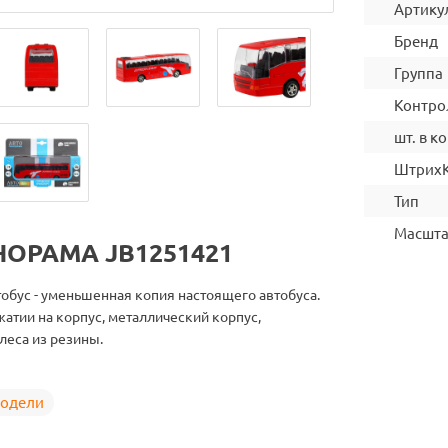
Артику
Бренд
Группа
Контро
шт. в ко
Штрих
Тип
Масшт
ОРАМА JB1251421
обус - уменьшенная копия настоящего автобуса.
ажатии на корпус, металлический корпус,
еса из резины.
одели