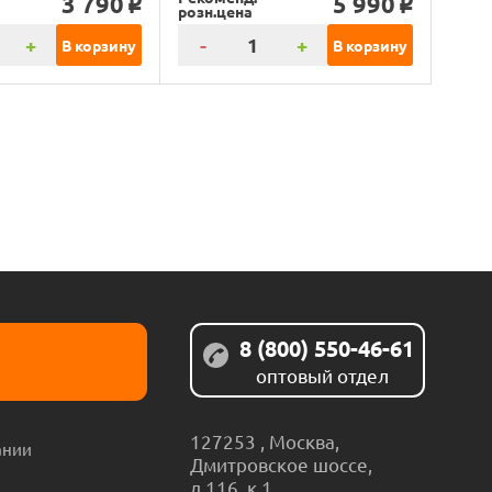
3 790
5 990
o
o
розн.цена
+
-
+
В корзину
В корзину
8 (800) 550-46-61
оптовый отдел
127253
,
Москва
,
ании
Дмитровское шоссе,
д.116, к.1