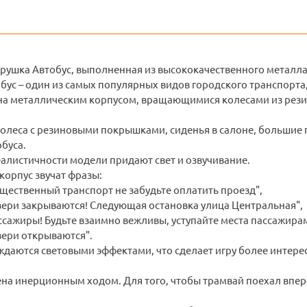
рушка Автобус, выполненная из высококачественного металла 
бус – один из самых популярных видов городского транспорт
а металлическим корпусом, вращающимися колесами из рези
еса с резиновыми покрышками, сиденья в салоне, большие про
буса.
алистичности модели придают свет и озвучивание.
корпус звучат фразы:
бщественный транспорт не забудьте оплатить проезд",
вери закрываются! Следующая остановка улица Центральная",
сажиры! Будьте взаимно вежливы, уступайте места пассажирам
вери открываются".
даются световыми эффектами, что сделает игру более интере
а инерционным ходом. Для того, чтобы трамвай поехал вперед