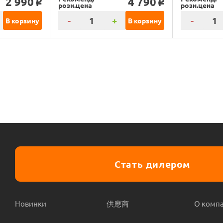
2 990
4 790
o
o
розн.цена
розн.цена
-
+
-
В корзину
В корзину
Стать дилером
Новинки
供應商
О комп