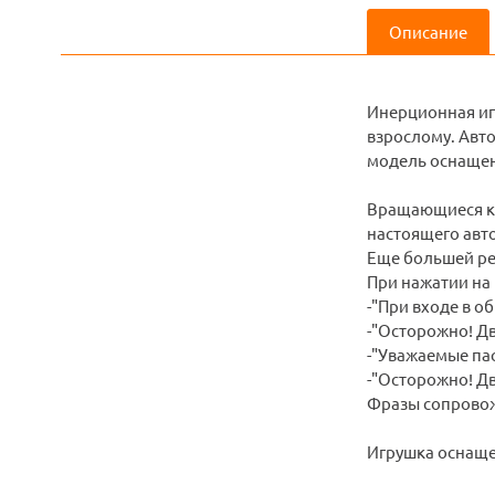
Описание
Инерционная иг
взрослому. Авто
модель оснащен
Вращающиеся кол
настоящего авто
Еще большей ре
При нажатии на 
-"При входе в о
-"Осторожно! Д
-"Уважаемые пас
-"Осторожно! Д
Фразы сопровож
Игрушка оснащен