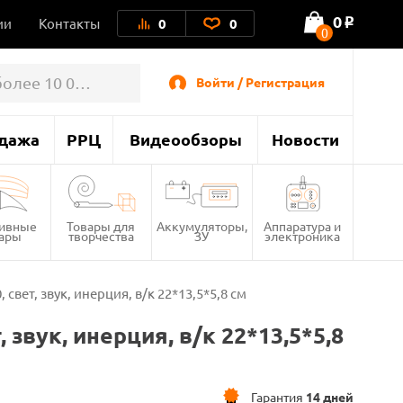
0
ии
Контакты
0
0
o
0
Войти / Регистрация
дажа
РРЦ
Видеообзоры
Новости
тивные
Товары для
Аккумуляторы,
Аппаратура и
вары
творчества
ЗУ
электроника
свет, звук, инерция, в/к 22*13,5*5,8 см
 звук, инерция, в/к 22*13,5*5,8
Гарантия
14 дней