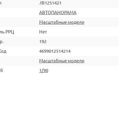
л
JB1251421
АВТОПАНОРАМА
Масштабные модели
ль РРЦ
Нет
р.
192
Код
4699012514214
Масштабные модели
аб
1/90