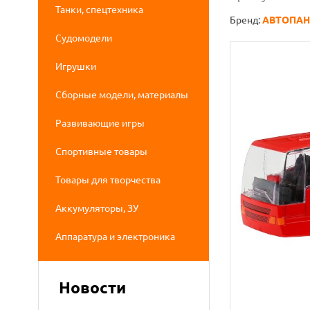
Танки, спецтехника
Бренд:
АВТОПА
Судомодели
Игрушки
Сборные модели, материалы
Развивающие игры
Спортивные товары
Товары для творчества
Аккумуляторы, ЗУ
Аппаратура и электроника
Новости