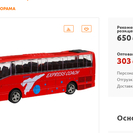
НОРАМА
Рекоме
розн.це
650
Оптова
303
Персона
Отгрузк
Доставк
Осн