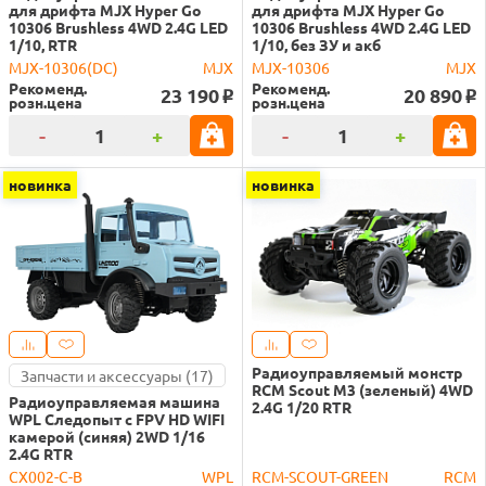
для дрифта MJX Hyper Go
для дрифта MJX Hyper Go
10306 Brushless 4WD 2.4G LED
10306 Brushless 4WD 2.4G LED
1/10, RTR
1/10, без ЗУ и акб
MJX-10306(DC)
MJX
MJX-10306
MJX
Рекоменд.
Рекоменд.
23 190
20 890
o
o
розн.цена
розн.цена
-
+
-
+
новинка
новинка
Радиоуправляемый монстр
Запчасти и аксессуары (17)
RCM Scout M3 (зеленый) 4WD
Радиоуправляемая машина
2.4G 1/20 RTR
WPL Следопыт с FPV HD WIFI
камерой (синяя) 2WD 1/16
2.4G RTR
CX002-C-B
WPL
RCM-SCOUT-GREEN
RCM