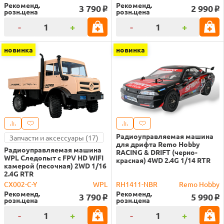
Рекоменд.
Рекоменд.
3 790
2 990
o
o
розн.цена
розн.цена
-
+
-
+
новинка
новинка
Радиоуправляемая машина
Запчасти и аксессуары (17)
для дрифта Remo Hobby
Радиоуправляемая машина
RACING & DRIFT (черно-
WPL Следопыт с FPV HD WIFI
красная) 4WD 2.4G 1/14 RTR
камерой (песочная) 2WD 1/16
2.4G RTR
CX002-C-Y
WPL
RH1411-NBR
Remo Hobby
Рекоменд.
Рекоменд.
3 790
5 990
o
o
розн.цена
розн.цена
-
+
-
+