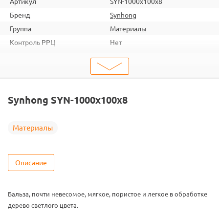
Артикул
SYN-1000x100x8
Бренд
Synhong
Группа
Материалы
Контроль РРЦ
Нет
ШтрихКод
2000000014548
Тип
Материалы
Тип запчасти
Бальза
Synhong SYN-1000x100x8
Материалы
Описание
Бальза, почти невесомое, мягкое, пористое и легкое в обработке
дерево светлого цвета.