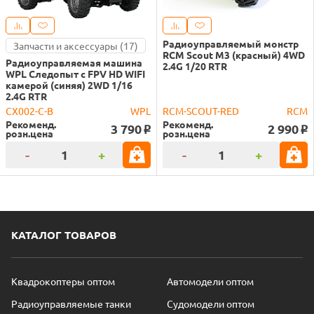
Радиоуправляемый монстр
Запчасти и аксессуары (17)
RCM Scout M3 (красный) 4WD
Радиоуправляемая машина
2.4G 1/20 RTR
WPL Следопыт с FPV HD WIFI
камерой (синяя) 2WD 1/16
2.4G RTR
CX002-C-B
WPL
RCM-SCOUT-RED
RCM
Рекоменд.
Рекоменд.
3 790
2 990
o
o
розн.цена
розн.цена
-
+
-
+
КАТАЛОГ ТОВАРОВ
Квадрокоптеры оптом
Автомодели оптом
Радиоуправляемые танки
Судомодели оптом