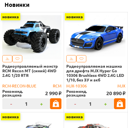
Новинки
новинка
новинка
Радиоуправляемый монстр
Радиоуправляемая машина
RCM Recon MT (синий) 4WD
для дрифта MJX Hyper Go
2.4G 1/20 RTR
10306 Brushless 4WD 2.4G LED
1/10, без ЗУ и акб
RCM-RECON-BLUE
RCM
MJX-10306
MJX
Рекоменд.
Рекоменд.
2 990
20 890
o
o
розн.цена
розн.цена
-
+
-
+
новинка
новинка