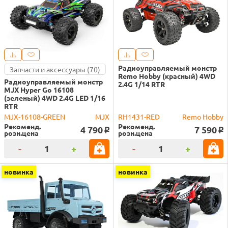
Радиоуправляемый монстр
Запчасти и аксессуары (70)
Remo Hobby (красный) 4WD
Радиоуправляемый монстр
2.4G 1/14 RTR
MJX Hyper Go 16108
(зеленый) 4WD 2.4G LED 1/16
RTR
MJX-16108-GREEN
MJX
RH1431-RED
Remo Hobby
Рекоменд.
Рекоменд.
4 790
7 590
o
o
розн.цена
розн.цена
-
+
-
+
новинка
новинка