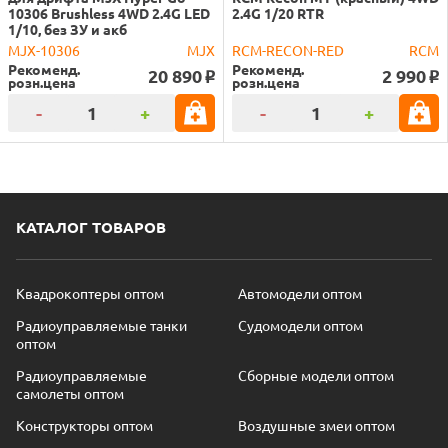
10306 Brushless 4WD 2.4G LED
2.4G 1/20 RTR
1/10, без ЗУ и акб
MJX-10306
MJX
RCM-RECON-RED
RCM
Рекоменд.
Рекоменд.
20 890
2 990
o
o
розн.цена
розн.цена
-
+
-
+
КАТАЛОГ ТОВАРОВ
Квадрокоптеры оптом
Автомодели оптом
Радиоуправляемые танки
Судомодели оптом
оптом
Радиоуправляемые
Сборные модели оптом
самолеты оптом
Конструкторы оптом
Воздушные змеи оптом