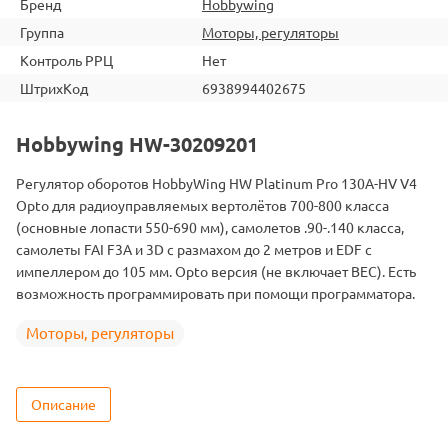
Бренд
Hobbywing
Группа
Моторы, регуляторы
Контроль РРЦ
Нет
ШтрихКод
6938994402675
Hobbywing HW-30209201
Регулятор оборотов HobbyWing HW Platinum Pro 130A-HV V4
Opto для радиоуправляемых вертолётов 700-800 класса
(основные лопасти 550-690 мм), самолетов .90-.140 класса,
самолеты FAI F3A и 3D с размахом до 2 метров и EDF с
импеллером до 105 мм. Opto версия (не включает BEC). Есть
возможность программировать при помощи программатора.
Моторы, регуляторы
Описание