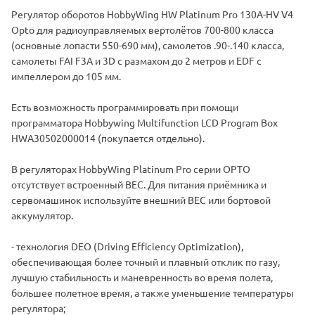
Регулятор оборотов HobbyWing HW Platinum Pro 130A-HV V4
Opto для радиоуправляемых вертолётов 700-800 класса
(основные лопасти 550-690 мм), самолетов .90-.140 класса,
самолеты FAI F3A и 3D с размахом до 2 метров и EDF с
импеллером до 105 мм.
Есть возможность программировать при помощи
программатора Hobbywing Multifunction LCD Program Box
HWA30502000014 (покупается отдельно).
В регуляторах HobbyWing Platinum Pro серии OPTO
отсутствует встроенный BEC. Для питания приёмника и
сервомашинок используйте внешний BEC или бортовой
аккумулятор.
- технология DEO (Driving Efficiency Optimization),
обеспечивающая более точный и плавный отклик по газу,
лучшую стабильность и маневренность во время полета,
большее полетное время, а также уменьшение температуры
регулятора;