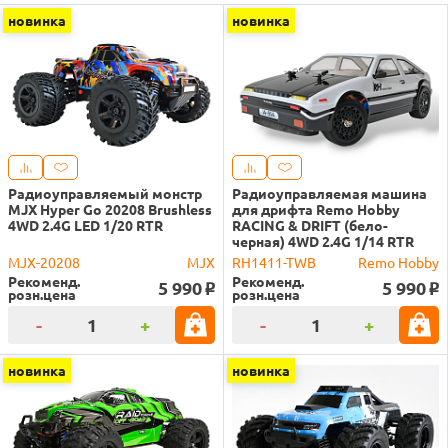
новинка
новинка
Радиоуправляемый монстр
Радиоуправляемая машина
MJX Hyper Go 20208 Brushless
для дрифта Remo Hobby
4WD 2.4G LED 1/20 RTR
RACING & DRIFT (бело-
черная) 4WD 2.4G 1/14 RTR
MJX-20208
MJX
RH1411-TWB
Remo Hobby
Рекоменд.
Рекоменд.
5 990
5 990
o
o
розн.цена
розн.цена
-
+
-
+
новинка
новинка