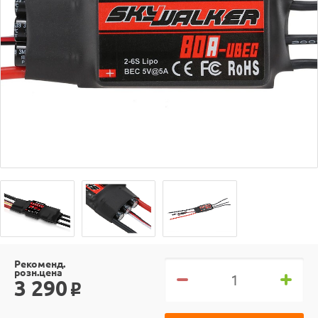
Рекоменд.
розн.цена
3 290
o