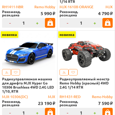
1/16 RTR
RH1411-NBR
Remo Hobby
MJX-16108-ORANGE
MJX
Рекоменд.
Рекоменд.
5 990
4 790
o
o
розн.цена
розн.цена
-
+
-
+
новинка
новинка
Радиоуправляемая машина
Радиоуправляемый монстр
для дрифта MJX Hyper Go
Remo Hobby (красный) 4WD
10306 Brushless 4WD 2.4G LED
2.4G 1/14 RTR
1/10, RTR
MJX-10306(DC)
MJX
RH1431-RED
Remo Hobby
Рекоменд.
Рекоменд.
23 190
7 590
o
o
розн.цена
розн.цена
-
+
-
+