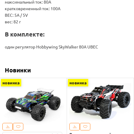
максимальный ток: 80А
кратковременный ток: 100А
BEC: 5A / 5V
вес: 82 г
В комплекте:
один регулятор Hobbywing SkyWalker 80А UBEC
Новинки
новинка
новинка