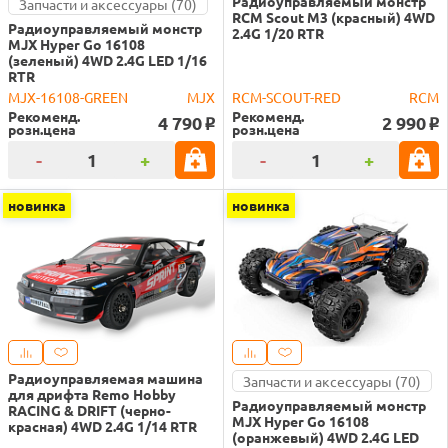
Радиоуправляемый монстр
Запчасти и аксессуары (70)
RCM Scout M3 (красный) 4WD
Радиоуправляемый монстр
2.4G 1/20 RTR
MJX Hyper Go 16108
(зеленый) 4WD 2.4G LED 1/16
RTR
MJX-16108-GREEN
MJX
RCM-SCOUT-RED
RCM
Рекоменд.
Рекоменд.
4 790
2 990
o
o
розн.цена
розн.цена
-
+
-
+
новинка
новинка
Радиоуправляемая машина
Запчасти и аксессуары (70)
для дрифта Remo Hobby
Радиоуправляемый монстр
RACING & DRIFT (черно-
MJX Hyper Go 16108
красная) 4WD 2.4G 1/14 RTR
(оранжевый) 4WD 2.4G LED