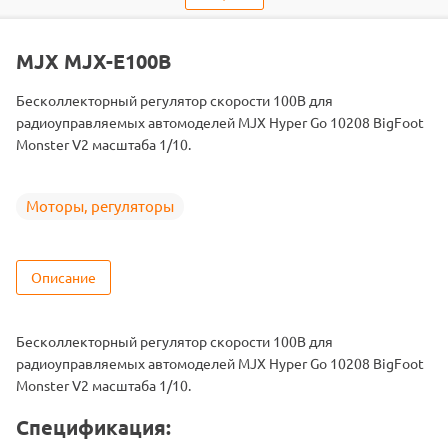
Двигатель
Бесколлекторные
Подходит
MJX-10208-WHITE / MJX-10208-BLACK
MJX MJX-E100B
Бесколлекторный регулятор скорости 100B для
радиоуправляемых автомоделей MJX Hyper Go 10208 BigFoot
Monster V2 масштаба 1/10.
Моторы, регуляторы
Описание
Бесколлекторный регулятор скорости 100B для
радиоуправляемых автомоделей MJX Hyper Go 10208 BigFoot
Monster V2 масштаба 1/10.
Спецификация: