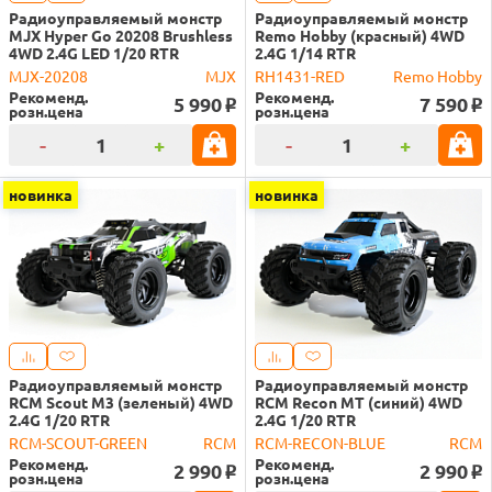
Радиоуправляемый монстр
Радиоуправляемый монстр
MJX Hyper Go 20208 Brushless
Remo Hobby (красный) 4WD
4WD 2.4G LED 1/20 RTR
2.4G 1/14 RTR
MJX-20208
MJX
RH1431-RED
Remo Hobby
Рекоменд.
Рекоменд.
5 990
7 590
o
o
розн.цена
розн.цена
-
+
-
+
новинка
новинка
Радиоуправляемый монстр
Радиоуправляемый монстр
RCM Scout M3 (зеленый) 4WD
RCM Recon MT (синий) 4WD
2.4G 1/20 RTR
2.4G 1/20 RTR
RCM-SCOUT-GREEN
RCM
RCM-RECON-BLUE
RCM
Рекоменд.
Рекоменд.
2 990
2 990
o
o
розн.цена
розн.цена