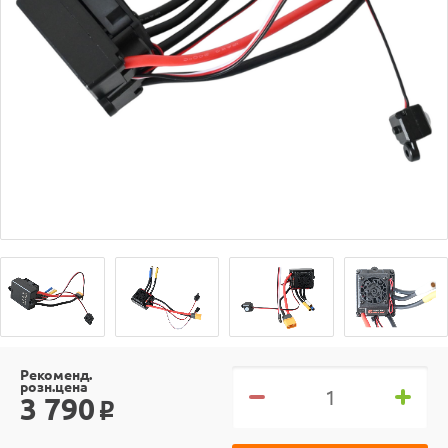
Рекоменд.
розн.цена
3 790
o