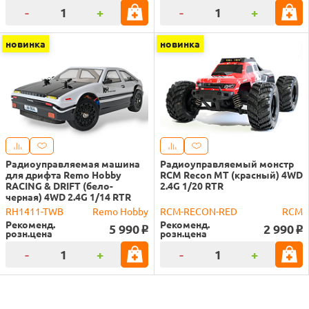
-
+
-
+
новинка
новинка
Радиоуправляемая машина
Радиоуправляемый монстр
для дрифта Remo Hobby
RCM Recon MT (красный) 4WD
RACING & DRIFT (бело-
2.4G 1/20 RTR
черная) 4WD 2.4G 1/14 RTR
RH1411-TWB
Remo Hobby
RCM-RECON-RED
RCM
Рекоменд.
Рекоменд.
5 990
2 990
o
o
розн.цена
розн.цена
-
+
-
+