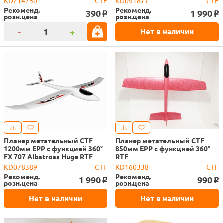
KD214750
CTF
KD091877
CTF
Рекоменд.
Рекоменд.
390
1 990
o
o
розн.цена
розн.цена
-
+
Нет в наличии
Планер метательный CTF
Планер метательный CTF
1200мм EPP с функцией 360°
850мм EPP с функцией 360°
FX 707 Albatross Huge RTF
RTF
KD078389
CTF
KD160338
CTF
Рекоменд.
Рекоменд.
1 990
990
o
o
розн.цена
розн.цена
Нет в наличии
Нет в наличии