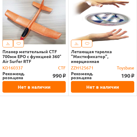
Планер метательный CTF
Летающая тарелка
700мм EPO с функцией 360°
"Мистификатор",
Air Surfer RTF
инерционная
KD160337
CTF
ZZH125671
Toysbase
Рекоменд.
Рекоменд.
990
190
o
o
розн.цена
розн.цена
Нет в наличии
Нет в наличии