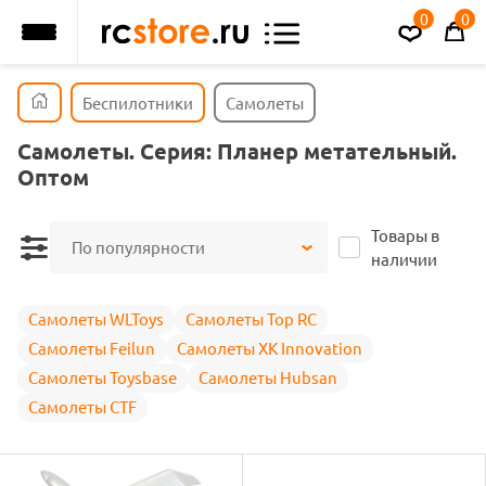
0
0
Беспилотники
Самолеты
Самолеты. Серия: Планер метательный.
Оптом
Товары в
По популярности
наличии
Самолеты WLToys
Самолеты Top RC
Самолеты Feilun
Самолеты XK Innovation
Самолеты Toysbase
Самолеты Hubsan
Самолеты CTF