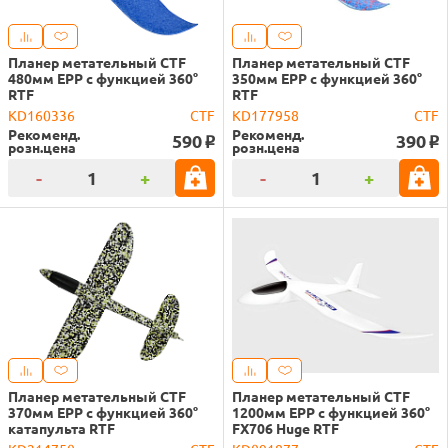
Планер метательный CTF
Планер метательный CTF
480мм EPP с функцией 360°
350мм EPP с функцией 360°
RTF
RTF
KD160336
CTF
KD177958
CTF
Рекоменд.
Рекоменд.
590
390
o
o
розн.цена
розн.цена
-
+
-
+
Планер метательный CTF
Планер метательный CTF
370мм EPP с функцией 360°
1200мм EPP с функцией 360°
катапульта RTF
FX706 Huge RTF