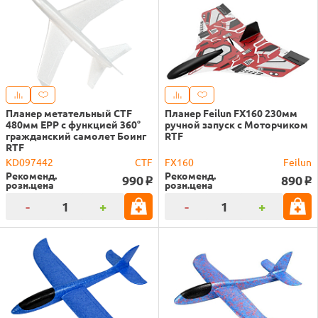
Планер метательный CTF
Планер Feilun FX160 230мм
480мм EPP с функцией 360°
ручной запуск с Моторчиком
гражданский самолет Боинг
RTF
RTF
KD097442
CTF
FX160
Feilun
Рекоменд.
Рекоменд.
990
890
o
o
розн.цена
розн.цена
-
+
-
+