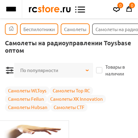
0
0
Беспилотники
Самолеты
Самолеты на радио
Самолеты на радиоуправлении Toysbase
оптом
Товары в
По популярности
наличии
Самолеты WLToys
Самолеты Top RC
Самолеты Feilun
Самолеты XK Innovation
Самолеты Hubsan
Самолеты CTF