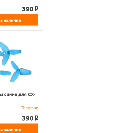
390
o
 в наличии
ы синие для CX-
B
Cheerson
390
o
 в наличии