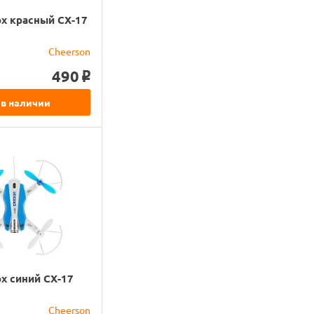
рх красный CX-17
Cheerson
490
o
 в наличии
рх синий CX-17
Cheerson