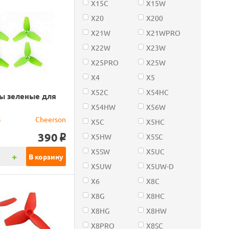
X15C
X15W
X20
X200
X21W
X21WPRO
X22W
X23W
X25PRO
X25W
X4
X5
X52C
X54HC
ы зеленые для
X54HW
X56W
G
Cheerson
X5C
X5HC
390
X5HW
X5SC
o
X5SW
X5UC
+
В корзину
X5UW
X5UW-D
X6
X8C
X8G
X8HC
X8HG
X8HW
X8PRO
X8SC