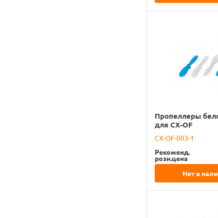
Пропеллеры бел
для CX-OF
CX-OF-003-1
Рекоменд.
розн.цена
Нет в нал