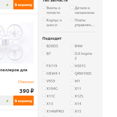
+
В корзину
Винты и
Детали и
лопасти
механизмы
Корпус и
Платы
шасси
управления
Подходит
B20EIS
B4W
B7
DJI Inspire
2
FX119
H501S
опеллеров для
MEW4-1
QRW100S
V959
W1
Cheerson
X104G
X11
390
o
X11C
X12S
+
В корзину
X13
X14
X14WPRO
X15