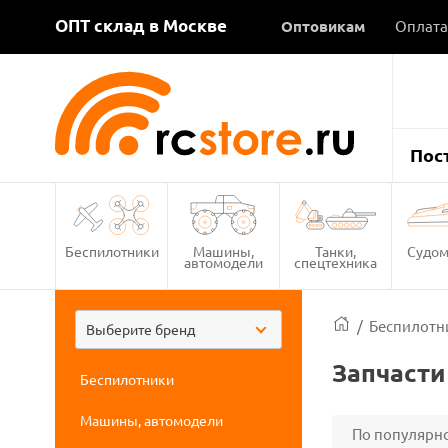
ОПТ склад в Москве
Оптовикам
Оплата
Пос
Беспилотники
Машины,
Танки,
Судом
автомодели
спецтехника
/
Беспилотн
Выберите бренд
Запчасти
Беспилотники
Машины, автомодели
По популярн