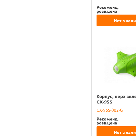
Рекоменд.
розн.цена
Нет в нал
Корпус, верх зел
CX-95S
CX-95S-002-G
Рекоменд.
розн.цена
Нет в нал