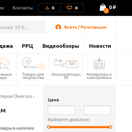
0
ии
Контакты
0
0
o
0
Войти / Регистрация
дажа
РРЦ
Видеообзоры
Новости
тивные
Товары для
Аккумуляторы,
Аппаратура и
вары
творчества
ЗУ
электроника
теров Cheerson оптом
Цена
ом
Выберите диапазон:
овары в наличии