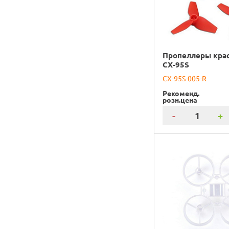
Пропеллеры кра
CX-95S
CX-95S-005-R
Рекоменд.
розн.цена
-
+