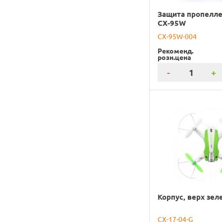
Защита пропелле
CX-95W
CX-95W-004
Рекоменд.
розн.цена
-
+
Корпус, верх зел
CX-17-04-G