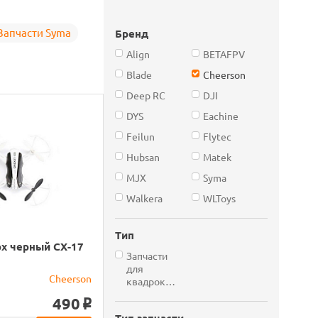
Запчасти Syma
Бренд
Align
BETAFPV
Blade
Cheerson
Deep RC
DJI
DYS
Eachine
Feilun
Flytec
Hubsan
Matek
MJX
Syma
Walkera
WLToys
Тип
рх черный CX-17
Запчасти
для
Cheerson
квадрокоптеров
490
o
Тип запчасти