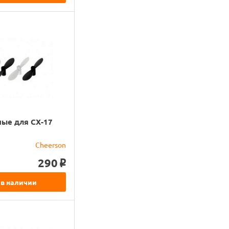
ные для CX-17
Cheerson
290
o
 в наличии