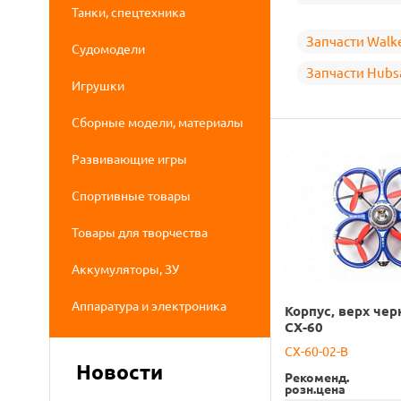
Танки, спецтехника
Запчасти Walk
Судомодели
Запчасти Hubs
Игрушки
Сборные модели, материалы
Развивающие игры
Спортивные товары
Товары для творчества
Аккумуляторы, ЗУ
Аппаратура и электроника
Корпус, верх че
CX-60
CX-60-02-B
Новости
Рекоменд.
розн.цена