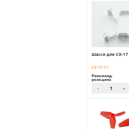
Шасси для CX-17
CX-17-11
Рекоменд.
розн.цена
-
+