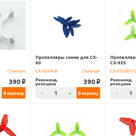
Пропеллеры синие для CX-
Пропеллер
60
CX-95S
Cheerson
CX-60-04-B
Cheerson
CX-95S-005-
Рекоменд.
Рекоменд.
390
390
o
o
розн.цена
розн.цена
-
+
-
В корзину
В корзину