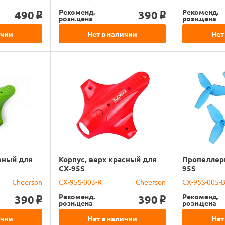
Рекоменд.
Рекоменд.
490
390
o
o
розн.цена
розн.цена
ичии
Нет в наличии
Нет
еный для
Корпус, верх красный для
Пропеллер
CX-95S
95S
Cheerson
CX-95S-003-R
Cheerson
CX-95S-005-
Рекоменд.
Рекоменд.
390
390
o
o
розн.цена
розн.цена
ичии
Нет в наличии
Нет