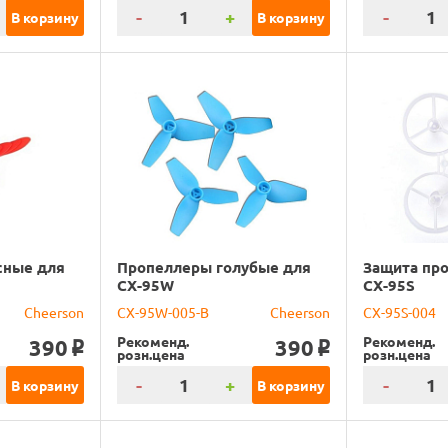
-
+
-
В корзину
В корзину
сные для
Пропеллеры голубые для
Защита пр
CX-95W
CX-95S
Cheerson
CX-95W-005-B
Cheerson
CX-95S-004
Рекоменд.
Рекоменд.
390
390
o
o
розн.цена
розн.цена
-
+
-
В корзину
В корзину