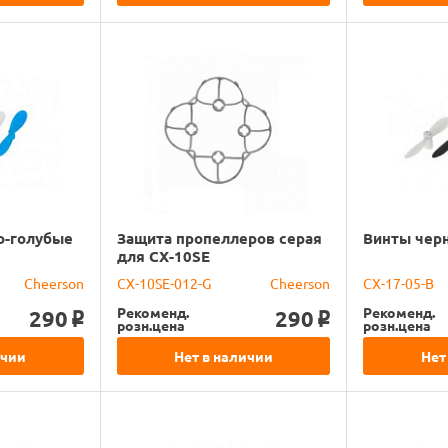
о-голубые
Защита пропеллеров серая
Винты чер
для CX-10SE
Cheerson
CX-10SE-012-G
Cheerson
CX-17-05-B
Рекоменд.
Рекоменд.
290
290
o
o
розн.цена
розн.цена
ичии
Нет в наличии
Нет