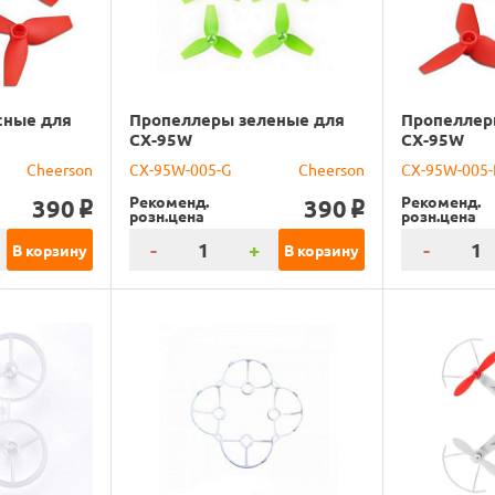
сные для
Пропеллеры зеленые для
Пропеллер
CX-95W
CX-95W
Cheerson
CX-95W-005-G
Cheerson
CX-95W-005-
Рекоменд.
Рекоменд.
390
390
o
o
розн.цена
розн.цена
-
+
-
В корзину
В корзину