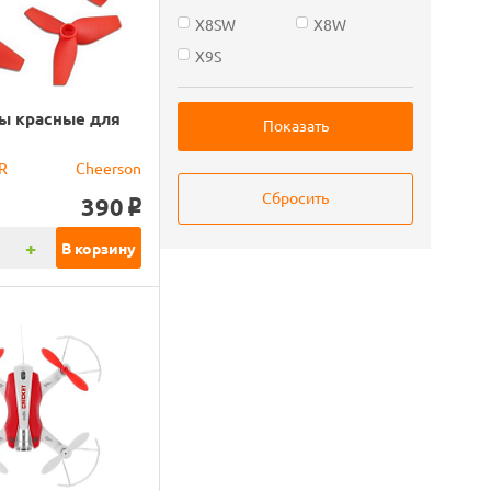
X8SW
X8W
X9S
ы красные для
R
Cheerson
390
o
+
В корзину