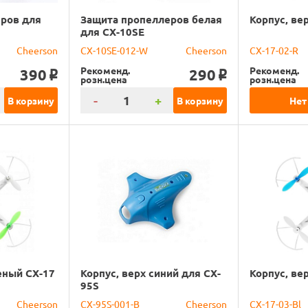
ров для
Защита пропеллеров белая
Корпус, ве
для CX-10SE
Cheerson
CX-10SE-012-W
Cheerson
CX-17-02-R
Рекоменд.
Рекоменд.
390
290
o
o
розн.цена
розн.цена
-
+
В корзину
В корзину
Нет
еный CX-17
Корпус, верх синий для CX-
Корпус, ве
95S
Cheerson
CX-95S-001-B
Cheerson
CX-17-03-Bl