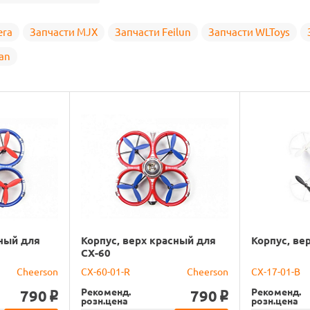
era
Запчасти MJX
Запчасти Feilun
Запчасти WLToys
an
рный для
Корпус, верх красный для
Корпус, ве
CX-60
Cheerson
CX-60-01-R
Cheerson
CX-17-01-B
Рекоменд.
Рекоменд.
790
790
o
o
розн.цена
розн.цена