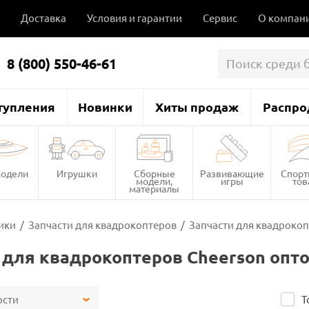
Доставка
Условия и гарантии
Сервис
О компан
8 (800) 550-46-61
тупления
Новинки
Хиты продаж
Распро
одели
Игрушки
Сборные
Развивающие
Спор
модели,
игры
то
материалы
ики
/
Запчасти для квадрокоптеров
/
Запчасти для квадрокоп
 для квадрокоптеров Cheerson опт
ости
Т