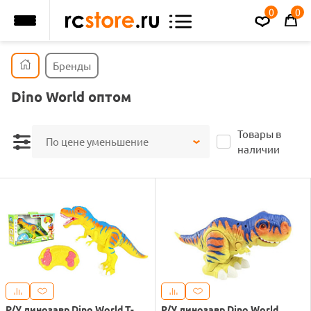
0
0
Бренды
Dino World оптом
Товары в
По цене уменьшение
наличии
Р/У динозавр Dino World T-
Р/У динозавр Dino World