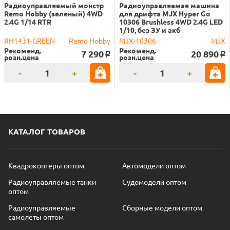
Радиоуправляемый монстр
Радиоуправляемая машина
Remo Hobby (зеленый) 4WD
для дрифта MJX Hyper Go
2.4G 1/14 RTR
10306 Brushless 4WD 2.4G LED
1/10, без ЗУ и акб
RH1431-GREEN
Remo Hobby
MJX-10306
MJX
Рекоменд.
Рекоменд.
7 290
20 890
o
o
розн.цена
розн.цена
-
+
-
+
КАТАЛОГ ТОВАРОВ
Квадрокоптеры оптом
Автомодели оптом
Радиоуправляемые танки
Судомодели оптом
оптом
Радиоуправляемые
Сборные модели оптом
самолеты оптом