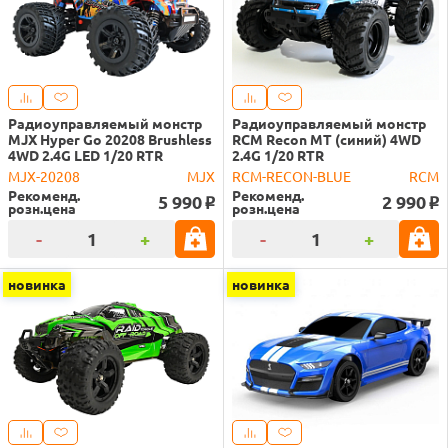
Радиоуправляемый монстр
Радиоуправляемый монстр
MJX Hyper Go 20208 Brushless
RCM Recon MT (синий) 4WD
4WD 2.4G LED 1/20 RTR
2.4G 1/20 RTR
MJX-20208
MJX
RCM-RECON-BLUE
RCM
Рекоменд.
Рекоменд.
5 990
2 990
o
o
розн.цена
розн.цена
-
+
-
+
новинка
новинка