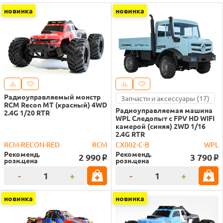
новинка
новинка
Радиоуправляемый монстр
Запчасти и аксессуары (17)
RCM Recon MT (красный) 4WD
Радиоуправляемая машина
2.4G 1/20 RTR
WPL Следопыт с FPV HD WIFI
камерой (синяя) 2WD 1/16
2.4G RTR
RCM-RECON-RED
RCM
CX002-C-B
WPL
Рекоменд.
Рекоменд.
2 990
3 790
o
o
розн.цена
розн.цена
-
+
-
+
новинка
новинка