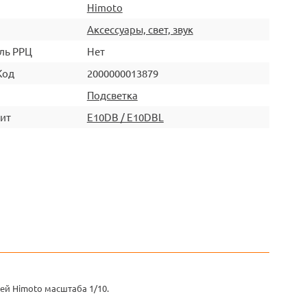
Himoto
Аксессуары, свет, звук
ль РРЦ
Нет
Код
2000000013879
Подсветка
ит
E10DB / E10DBL
й Himoto масштаба 1/10.