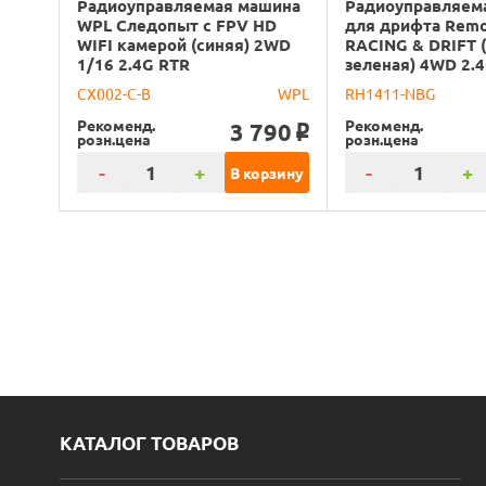
Радиоуправляемая машина
Радиоуправляем
WPL Следопыт с FPV HD
для дрифта Rem
WIFI камерой (синяя) 2WD
RACING & DRIFT 
1/16 2.4G RTR
зеленая) 4WD 2.4
CX002-C-B
WPL
RH1411-NBG
Рекоменд.
Рекоменд.
3 790
o
розн.цена
розн.цена
-
+
-
+
В корзину
КАТАЛОГ ТОВАРОВ