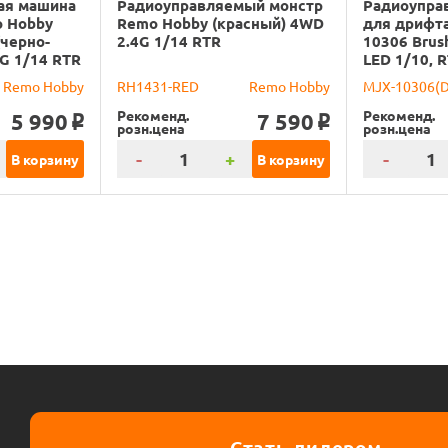
ая машина
Радиоуправляемый монстр
Радиоупра
o Hobby
Remo Hobby (красный) 4WD
для дрифта
(черно-
2.4G 1/14 RTR
10306 Brus
G 1/14 RTR
LED 1/10, 
Remo Hobby
RH1431-RED
Remo Hobby
MJX-10306(
Рекоменд.
Рекоменд.
5 990
7 590
o
o
розн.цена
розн.цена
-
+
-
В корзину
В корзину
Стать дилером