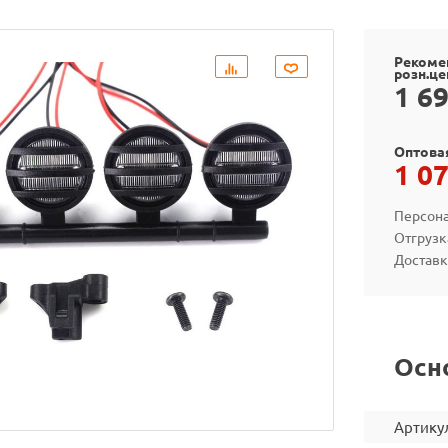
Рекоме
розн.це
1 6
Оптова
1 0
Персона
Отгрузк
Доставк
Осн
Артику