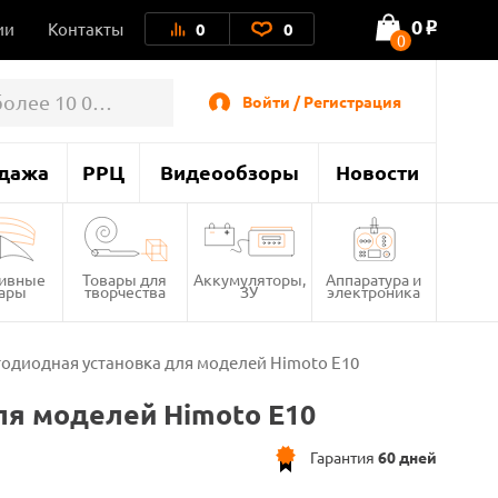
0
ии
Контакты
0
0
o
0
Войти / Регистрация
дажа
РРЦ
Видеообзоры
Новости
тивные
Товары для
Аккумуляторы,
Аппаратура и
вары
творчества
ЗУ
электроника
одиодная установка для моделей Himoto E10
ля моделей Himoto E10
Гарантия
60 дней