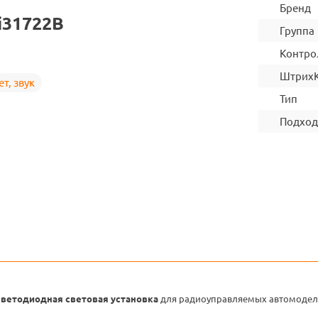
Бренд
i31722B
Группа
Контро
Штрих
т, звук
Тип
Подход
светодиодная световая установка
для радиоуправляемых автомоделе