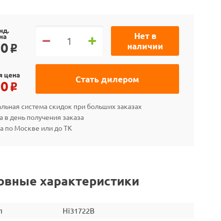
нд.
Нет в
на
90
наличии
o
я цена
Стать дилером
70
o
льная система скидок при больших заказах
а в день получения заказа
а по Москве или до ТК
овные характеристики
л
Hi31722B