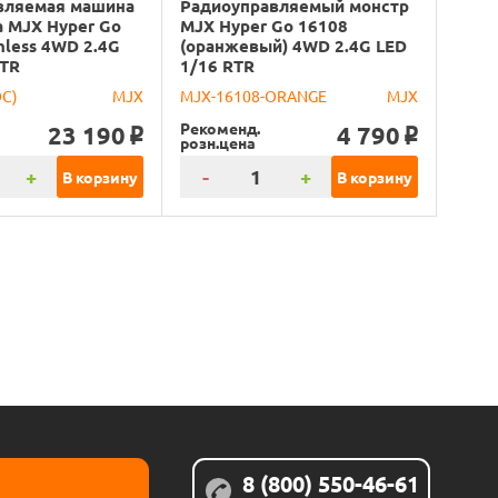
вляемая машина
Радиоуправляемый монстр
 MJX Hyper Go
MJX Hyper Go 16108
hless 4WD 2.4G
(оранжевый) 4WD 2.4G LED
RTR
1/16 RTR
DC)
MJX
MJX-16108-ORANGE
MJX
Рекоменд.
23 190
4 790
o
o
розн.цена
+
-
+
В корзину
В корзину
8 (800) 550-46-61