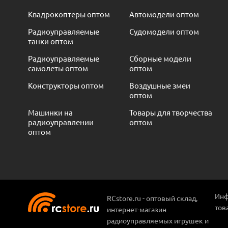
Квадрокоптеры оптом
Автомодели оптом
Радиоуправляемые
Судомодели оптом
танки оптом
Радиоуправляемые
Сборные модели
самолеты оптом
оптом
Конструкторы оптом
Воздушные змеи
оптом
Машинки на
Товары для творчества
радиоуправлении
оптом
оптом
Инф
RCstore.ru - оптовый склад,
тов
интернет-магазин
радиоуправляемых игрушек и