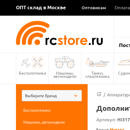
ОПТ склад в Москве
Оптовикам
Оплата
Пос
Беспилотники
Машины,
Танки,
Судом
автомодели
спецтехника
/
Аппаратура
Выберите бренд
Дополнит
Беспилотники
Артикул:
Hi31
Машины, автомодели
Бренд:
Himoto