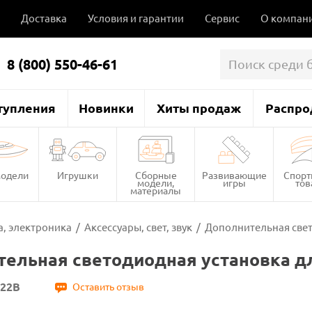
Доставка
Условия и гарантии
Сервис
О компан
8 (800) 550-46-61
тупления
Новинки
Хиты продаж
Распро
одели
Игрушки
Сборные
Развивающие
Спор
модели,
игры
то
материалы
, электроника
/
Аксессуары, свет, звук
/
Дополнительная свет
ельная светодиодная установка д
722B
Оставить отзыв