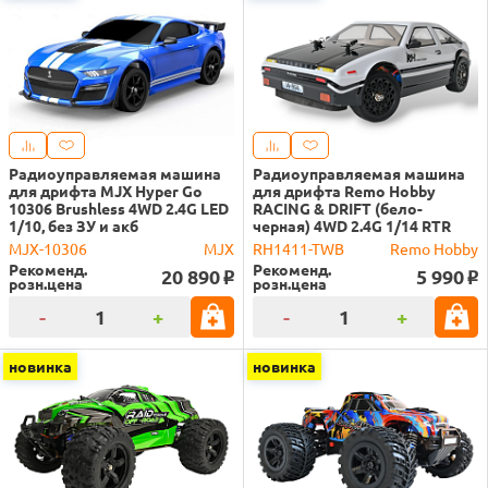
Радиоуправляемая машина
Радиоуправляемая машина
для дрифта MJX Hyper Go
для дрифта Remo Hobby
10306 Brushless 4WD 2.4G LED
RACING & DRIFT (бело-
1/10, без ЗУ и акб
черная) 4WD 2.4G 1/14 RTR
MJX-10306
MJX
RH1411-TWB
Remo Hobby
Рекоменд.
Рекоменд.
20 890
5 990
o
o
розн.цена
розн.цена
-
+
-
+
новинка
новинка