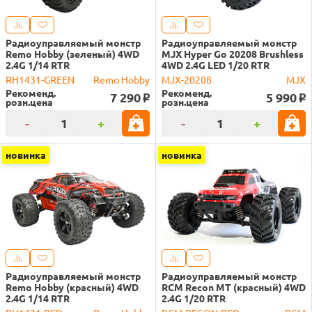
Радиоуправляемый монстр
Радиоуправляемый монстр
Remo Hobby (зеленый) 4WD
MJX Hyper Go 20208 Brushless
2.4G 1/14 RTR
4WD 2.4G LED 1/20 RTR
RH1431-GREEN
Remo Hobby
MJX-20208
MJX
Рекоменд.
Рекоменд.
7 290
5 990
o
o
розн.цена
розн.цена
-
+
-
+
новинка
новинка
Радиоуправляемый монстр
Радиоуправляемый монстр
Remo Hobby (красный) 4WD
RCM Recon MT (красный) 4WD
2.4G 1/14 RTR
2.4G 1/20 RTR