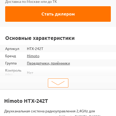
Доставка по Москве или до ТК
Стать дилером
Основные характеристики
Артикул
HTX-242T
Бренд
Himoto
Группа
Передатчики, приёмники
Контроль
Нет
РРЦ
ШтрихКод
2000000013824
Тип
Передатчики
E10XB / E10SC / E10XT / E10MT / E10DB / E10BP /
Himoto HTX-242T
E10HM / E10XBL / E10SCL / E10XTL / E10MTL /
Подходит
E10DBL / E10BPL / E10HML / E18XBL / E18MTL /
E18XTL / E18SCL / E18DBL / E18ORL
Двухканальная система радиоуправления 2,4GHz для