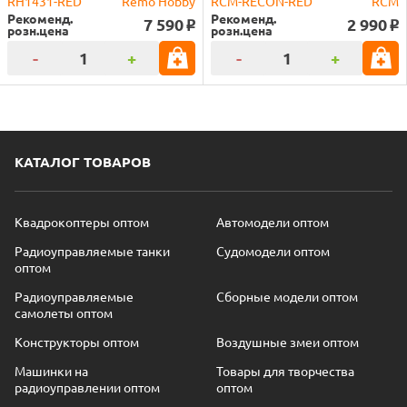
RH1431-RED
Remo Hobby
RCM-RECON-RED
RCM
Рекоменд.
Рекоменд.
7 590
2 990
o
o
розн.цена
розн.цена
-
+
-
+
КАТАЛОГ ТОВАРОВ
Квадрокоптеры оптом
Автомодели оптом
Радиоуправляемые танки
Судомодели оптом
оптом
Радиоуправляемые
Сборные модели оптом
самолеты оптом
Конструкторы оптом
Воздушные змеи оптом
Машинки на
Товары для творчества
радиоуправлении оптом
оптом