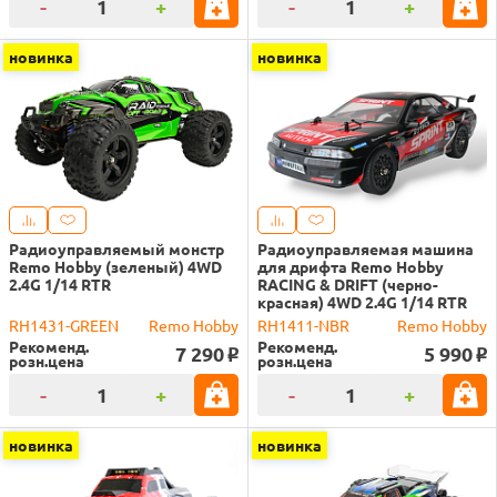
-
+
-
+
новинка
новинка
Радиоуправляемый монстр
Радиоуправляемая машина
Remo Hobby (зеленый) 4WD
для дрифта Remo Hobby
2.4G 1/14 RTR
RACING & DRIFT (черно-
красная) 4WD 2.4G 1/14 RTR
RH1431-GREEN
Remo Hobby
RH1411-NBR
Remo Hobby
Рекоменд.
Рекоменд.
7 290
5 990
o
o
розн.цена
розн.цена
-
+
-
+
новинка
новинка