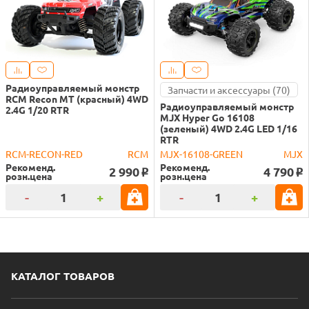
Радиоуправляемый монстр
Запчасти и аксессуары (70)
RCM Recon MT (красный) 4WD
Радиоуправляемый монстр
2.4G 1/20 RTR
MJX Hyper Go 16108
(зеленый) 4WD 2.4G LED 1/16
RTR
RCM-RECON-RED
RCM
MJX-16108-GREEN
MJX
Рекоменд.
Рекоменд.
2 990
4 790
o
o
розн.цена
розн.цена
-
+
-
+
КАТАЛОГ ТОВАРОВ