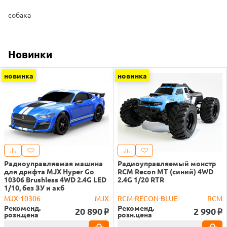
собака
Новинки
новинка
новинка
Радиоуправляемая машина
Радиоуправляемый монстр
для дрифта MJX Hyper Go
RCM Recon MT (синий) 4WD
10306 Brushless 4WD 2.4G LED
2.4G 1/20 RTR
1/10, без ЗУ и акб
MJX-10306
MJX
RCM-RECON-BLUE
RCM
Рекоменд.
Рекоменд.
20 890
2 990
o
o
розн.цена
розн.цена