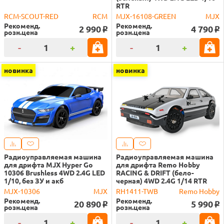
RTR
RCM-SCOUT-RED
RCM
MJX-16108-GREEN
MJX
Рекоменд.
Рекоменд.
2 990
4 790
o
o
розн.цена
розн.цена
-
+
-
+
новинка
новинка
Радиоуправляемая машина
Радиоуправляемая машина
для дрифта MJX Hyper Go
для дрифта Remo Hobby
10306 Brushless 4WD 2.4G LED
RACING & DRIFT (бело-
1/10, без ЗУ и акб
черная) 4WD 2.4G 1/14 RTR
MJX-10306
MJX
RH1411-TWB
Remo Hobby
Рекоменд.
Рекоменд.
20 890
5 990
o
o
розн.цена
розн.цена
-
+
-
+