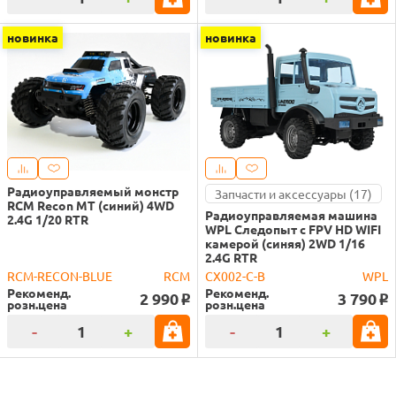
новинка
новинка
Радиоуправляемый монстр
Запчасти и аксессуары (17)
RCM Recon MT (синий) 4WD
Радиоуправляемая машина
2.4G 1/20 RTR
WPL Следопыт с FPV HD WIFI
камерой (синяя) 2WD 1/16
2.4G RTR
RCM-RECON-BLUE
RCM
CX002-C-B
WPL
Рекоменд.
Рекоменд.
2 990
3 790
o
o
розн.цена
розн.цена
-
+
-
+