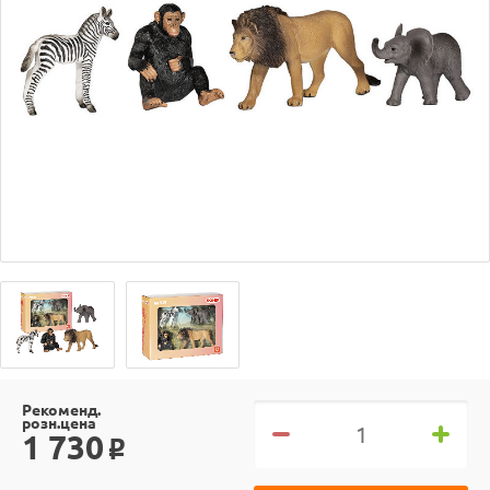
Рекоменд.
розн.цена
1 730
o