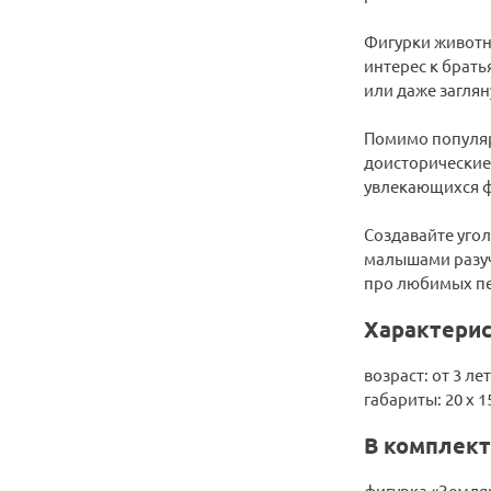
Фигурки животн
интерес к брать
или даже заглян
Помимо популяр
доисторические 
увлекающихся ф
Создавайте угол
малышами разуч
про любимых пер
Характерис
возраст: от 3 лет
габариты: 20 х 15
В комплект
фигурка «Земля