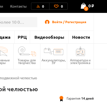
0
ии
Контакты
0
0
o
0
Войти / Регистрация
дажа
РРЦ
Видеообзоры
Новости
тивные
Товары для
Аккумуляторы,
Аппаратура и
вары
творчества
ЗУ
электроника
с подвижной челюстью
ой челюстью
Гарантия
14 дней