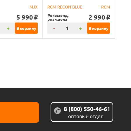
MJX
RCM-RECON-BLUE
RCM
Рекоменд.
5 990
2 990
o
o
розн.цена
+
-
+
В корзину
В корзину
8 (800) 550-46-61
оптовый отдел