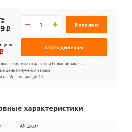
нд.
на
В корзину
99
o
я цена
Стать дилером
o
льная система скидок при больших заказах
а в день получения заказа
а по Москве или до ТК
овные характеристики
л
AML5007