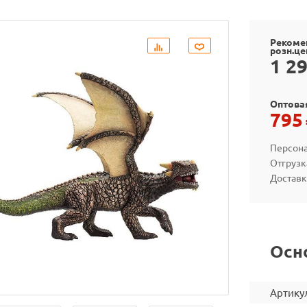
Рекоме
розн.це
1 2
Оптова
795
Персона
Отгрузк
Доставк
Осн
Артику