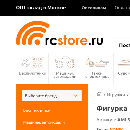
ОПТ склад в Москве
Оптовикам
Оплата
Пос
Беспилотники
Машины,
Танки,
Судом
автомодели
спецтехника
/
Игрушки
/
Выберите бренд
Фигурка 
Беспилотники
Артикул:
AML5
Машины, автомодели
Бренд:
KONIK