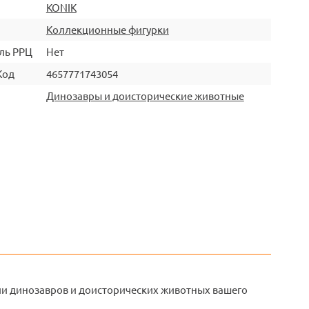
KONIK
Коллекционные фигурки
ль РРЦ
Нет
Код
4657771743054
Динозавры и доисторические животные
и динозавров и доисторических животных вашего