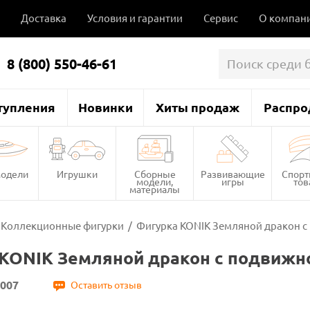
Доставка
Условия и гарантии
Сервис
О компан
8 (800) 550-46-61
тупления
Новинки
Хиты продаж
Распро
одели
Игрушки
Сборные
Развивающие
Спор
модели,
игры
то
материалы
Коллекционные фигурки
/
Фигурка KONIK Земляной дракон 
KONIK Земляной дракон с подвижн
007
Оставить отзыв