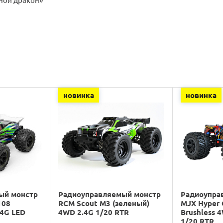
новинка
новинка
ый монстр
Радиоуправляемый монстр
Радиоупра
108
RCM Scout M3 (зеленый)
MJX Hyper 
.4G LED
4WD 2.4G 1/20 RTR
Brushless 
1/20 RTR