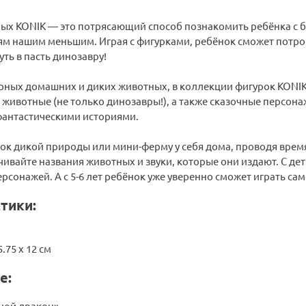
ых KONIK — это потрясающий способ познакомить ребёнка с 
ям нашим меньшим. Играя с фигурками, ребёнок сможет потрога
уть в пасть динозавру!
ных домашних и диких животных, в коллекции фигурок KONIK
животные (не только динозавры!), а также сказочные персон
антастическими историями.
ок дикой природы или мини-ферму у себя дома, проводя время
ивайте названия животных и звуки, которые они издают. С де
сонажей. А с 5-6 лет ребёнок уже уверенно сможет играть са
тики:
.75 х 12 см
е:
ной дракон»