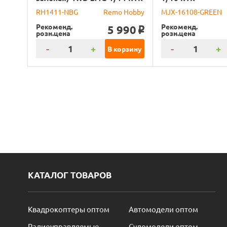
RH1411-NBG
Remo Hobby
MJX-16108-GREEN
Рекоменд.
Рекоменд.
5 990
o
розн.цена
розн.цена
-
+
-
+
В корзину
КАТАЛОГ ТОВАРОВ
Квадрокоптеры оптом
Автомодели оптом
Радиоуправляемые
Судомодели оптом