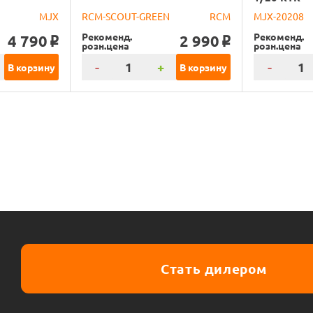
MJX
RCM-SCOUT-GREEN
RCM
MJX-20208
Рекоменд.
Рекоменд.
4 790
2 990
o
o
розн.цена
розн.цена
-
+
-
В корзину
В корзину
Стать дилером