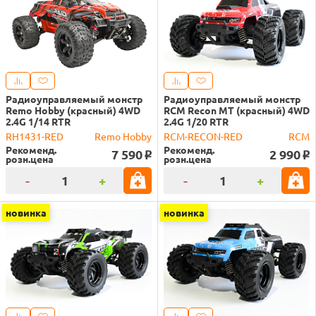
Радиоуправляемый монстр
Радиоуправляемый монстр
Remo Hobby (красный) 4WD
RCM Recon MT (красный) 4WD
2.4G 1/14 RTR
2.4G 1/20 RTR
RH1431-RED
Remo Hobby
RCM-RECON-RED
RCM
Рекоменд.
Рекоменд.
7 590
2 990
o
o
розн.цена
розн.цена
-
+
-
+
новинка
новинка