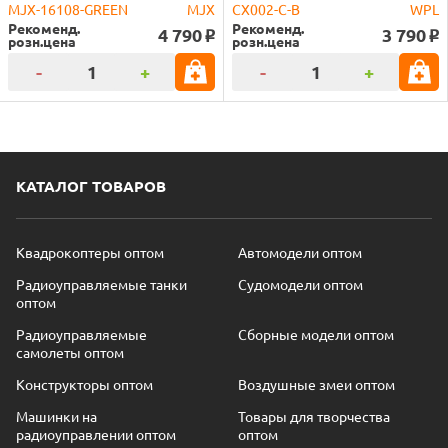
MJX-16108-GREEN
MJX
CX002-C-B
WPL
Рекоменд.
Рекоменд.
4 790
3 790
o
o
розн.цена
розн.цена
-
+
-
+
КАТАЛОГ ТОВАРОВ
Квадрокоптеры оптом
Автомодели оптом
Радиоуправляемые танки
Судомодели оптом
оптом
Радиоуправляемые
Сборные модели оптом
самолеты оптом
Конструкторы оптом
Воздушные змеи оптом
Машинки на
Товары для творчества
радиоуправлении оптом
оптом