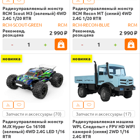
Радиоуправляемый монстр
Радиоуправляемый монстр
RCM Scout M3 (зеленый) 4WD
RCM Recon MT (синий) 4WD
2.4G 1/20 RTR
2.4G 1/20 RTR
RCM-SCOUT-GREEN
RCM
RCM-RECON-BLUE
RCM
Рекоменд.
Рекоменд.
2 990
2 990
o
o
розн.цена
розн.цена
-
+
-
+
новинка
новинка
Запчасти и аксессуары (70)
Запчасти и аксессуары (17)
Радиоуправляемый монстр
Радиоуправляемая машина
MJX Hyper Go 16108
WPL Следопыт с FPV HD WIFI
(зеленый) 4WD 2.4G LED 1/16
камерой (синяя) 2WD 1/16
RTR
2.4G RTR