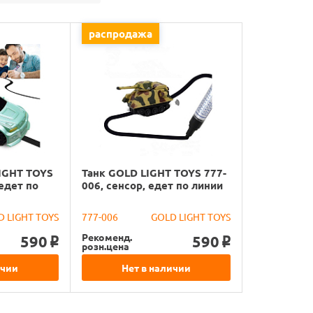
распродажа
IGHT TOYS
Танк GOLD LIGHT TOYS 777-
 едет по
006, сенсор, едет по линии
 LIGHT TOYS
777-006
GOLD LIGHT TOYS
Рекоменд.
590
590
o
o
розн.цена
ичии
Нет в наличии