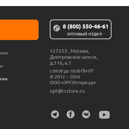
8 (800) 550-46-61
оптовый отдел
127253
,
Москва
,
ании
Дмитровское шоссе,
д.116, к.1
ты
с 09:00 до 18:00 ПН-ПТ
© 2012 – 2026
кам
ООО «ЭРСИсторе.ру»
opt@rcstore.ru