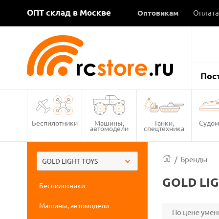
ОПТ склад в Москве
Оптовикам
Оплата
Пос
Беспилотники
Машины,
Танки,
Судом
автомодели
спецтехника
/
Бренды
GOLD LIGHT TOYS
GOLD LIG
Беспилотники
Машины, автомодели
По цене уме