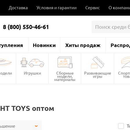
Доставка
Условия и гарантии
Сервис
О компан
8 (800) 550-46-61
тупления
Новинки
Хиты продаж
Распро
одели
Игрушки
Сборные
Развивающие
Спор
модели,
игры
то
материалы
HT TOYS оптом
ньшение
Т