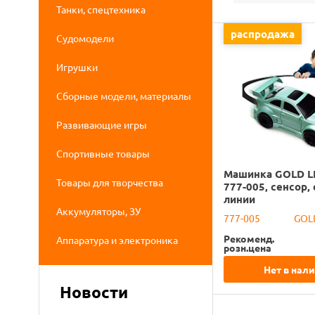
Танки, спецтехника
распродажа
Судомодели
Игрушки
Сборные модели, материалы
Развивающие игры
Спортивные товары
Машинка GOLD L
Товары для творчества
777-005, сенсор,
линии
Аккумуляторы, ЗУ
777-005
GOLD
Рекоменд.
Аппаратура и электроника
розн.цена
Нет в нал
Новости