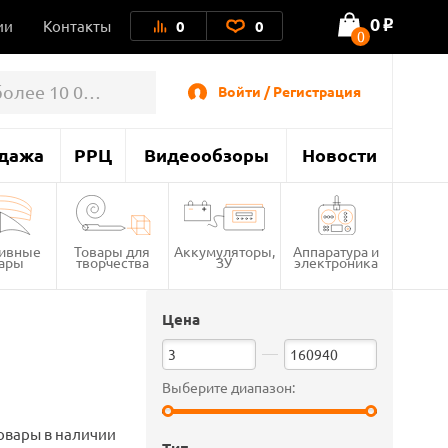
0
ии
Контакты
0
0
o
0
Войти / Регистрация
дажа
РРЦ
Видеообзоры
Новости
тивные
Товары для
Аккумуляторы,
Аппаратура и
вары
творчества
ЗУ
электроника
Цена
Выберите диапазон:
овары в наличии
Тип