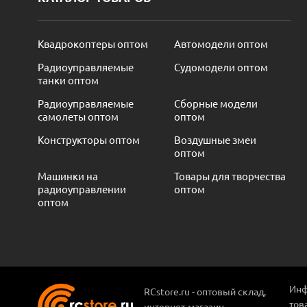
Квадрокоптеры оптом
Автомодели оптом
Радиоуправляемые
Судомодели оптом
танки оптом
Радиоуправляемые
Сборные модели
самолеты оптом
оптом
Конструкторы оптом
Воздушные змеи
оптом
Машинки на
Товары для творчества
радиоуправлении
оптом
оптом
Инф
RCstore.ru - оптовый склад,
тов
интернет-магазин