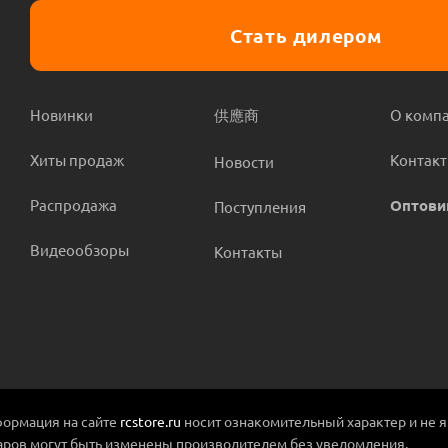
Стать дилером
Новинки
供應商
О комп
Хиты продаж
Контак
Новости
Распродажа
Оптови
Поступления
Видеообзоры
Контакты
ормация на сайте
rcstore.ru
носит ознакомительный характер и не 
аров могут быть изменены производителем без уведомления.