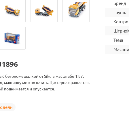
Бренд
Группа
Контро
Штрих
Тема
Масшт
U1896
 с бетономешалкой от Siku в масштабе 1:87.
, машинку можно катать. Цистерна вращается,
й поднимается и опускается.
одели