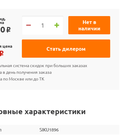
нд.
Нет в
на
90
наличии
o
я цена
Стать дилером
o
льная система скидок при больших заказах
а в день получения заказа
а по Москве или до ТК
овные характеристики
л
SIKU1896