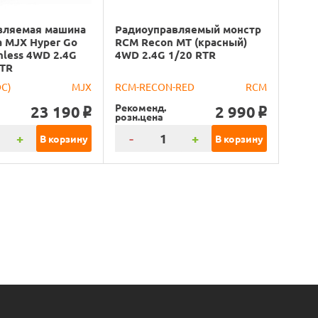
вляемая машина
Радиоуправляемый монстр
 MJX Hyper Go
RCM Recon MT (красный)
hless 4WD 2.4G
4WD 2.4G 1/20 RTR
RTR
DC)
MJX
RCM-RECON-RED
RCM
Рекоменд.
23 190
2 990
o
o
розн.цена
+
-
+
В корзину
В корзину