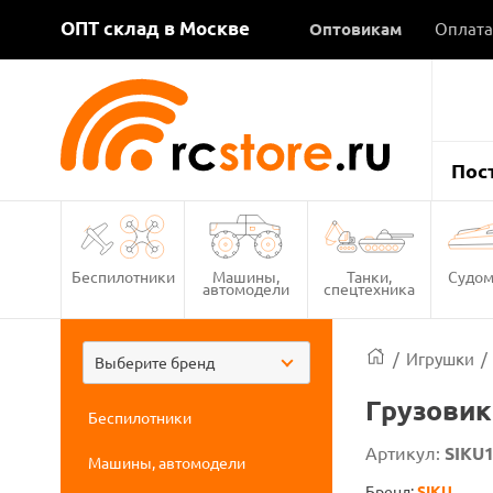
ОПТ склад в Москве
Оптовикам
Оплата
Пос
Беспилотники
Машины,
Танки,
Судом
автомодели
спецтехника
/
Игрушки
/
Выберите бренд
Грузовик
Беспилотники
Артикул:
SIKU
Машины, автомодели
Бренд:
SIKU