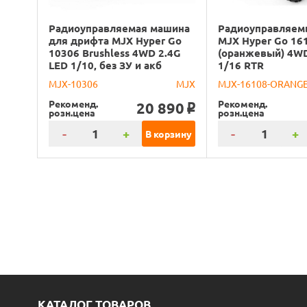
Радиоуправляемая машина
Радиоуправляем
для дрифта MJX Hyper Go
MJX Hyper Go 16
10306 Brushless 4WD 2.4G
(оранжевый) 4WD
LED 1/10, без ЗУ и акб
1/16 RTR
MJX-10306
MJX
MJX-16108-ORANG
Рекоменд.
Рекоменд.
20 890
o
розн.цена
розн.цена
-
+
-
+
В корзину
КАТАЛОГ ТОВАРОВ