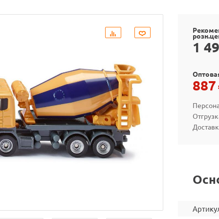
Рекоме
розн.це
1 4
Оптова
887
Персона
Отгрузк
Доставк
Осн
Артику