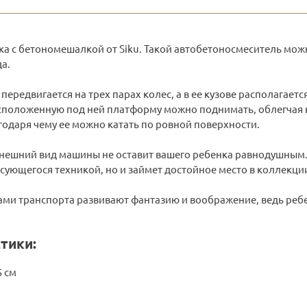
ка с бетономешалкой от Siku. Такой автобетоносмеситель мо
а.
ередвигается на трех парах колес, а в ее кузове располагает
асположенную под ней платформу можно поднимать, облегчая в
одаря чему ее можно катать по ровной поверхности.
нешний вид машины не оставит вашего ребенка равнодушным. 
сующегося техникой, но и займет достойное место в коллекци
ами транспорта развивают фантазию и воображение, ведь реб
тики:
5 см