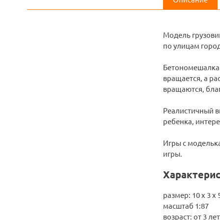
Модель грузови
по улицам город
Бетономешалка п
вращается, а р
вращаются, благ
Реалистичный в
ребенка, интере
Игры с модельк
игры.
Характерис
размер: 10 х 3 х 
масштаб 1:87
возраст: от 3 лет