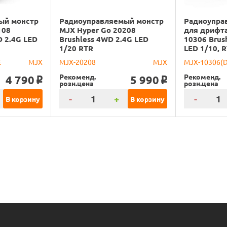
ый монстр
Радиоуправляемый монстр
Радиоупра
108
MJX Hyper Go 20208
для дрифта
 2.4G LED
Brushless 4WD 2.4G LED
10306 Brus
1/20 RTR
LED 1/10, 
E
MJX
MJX-20208
MJX
MJX-10306(
Рекоменд.
Рекоменд.
4 790
5 990
o
o
розн.цена
розн.цена
-
+
-
В корзину
В корзину