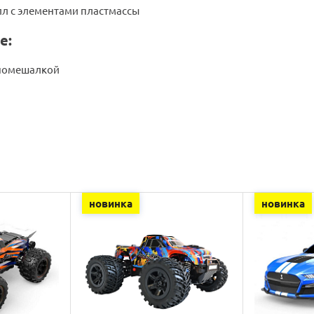
лл с элементами пластмассы
е:
ономешалкой
новинка
новинка