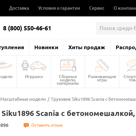
Доставка
Условия и гарантии
Сервис
О компан
8 (800) 550-46-61
тупления
Новинки
Хиты продаж
Распро
одели
Игрушки
Сборные
Развивающие
Спор
модели,
игры
то
материалы
Масштабные модели
/
Грузовик Siku1896 Scania с бетономеша
 Siku1896 Scania с бетономешалкой,
1896
Оставить отзыв