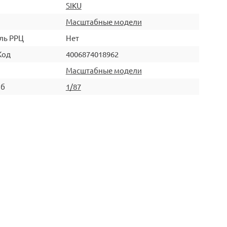
SIKU
Масштабные модели
ль РРЦ
Нет
Код
4006874018962
Масштабные модели
аб
1/87