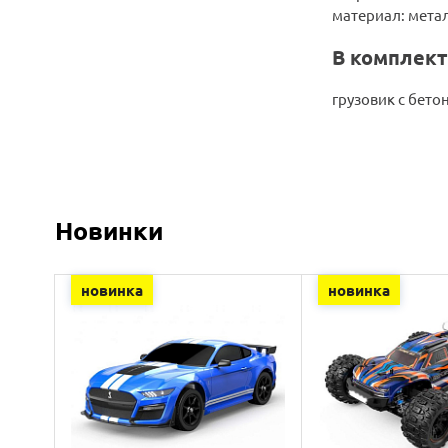
материал: мета
В комплект
грузовик с бет
Новинки
новинка
новинка