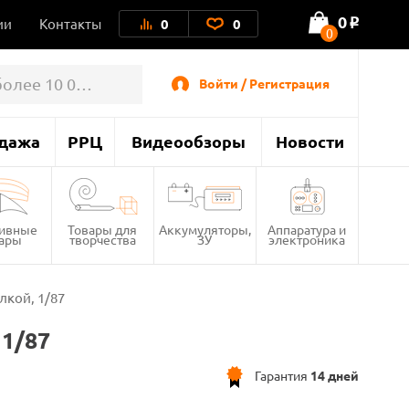
0
ии
Контакты
0
0
o
0
Войти / Регистрация
дажа
РРЦ
Видеообзоры
Новости
тивные
Товары для
Аккумуляторы,
Аппаратура и
вары
творчества
ЗУ
электроника
лкой, 1/87
 1/87
Гарантия
14 дней