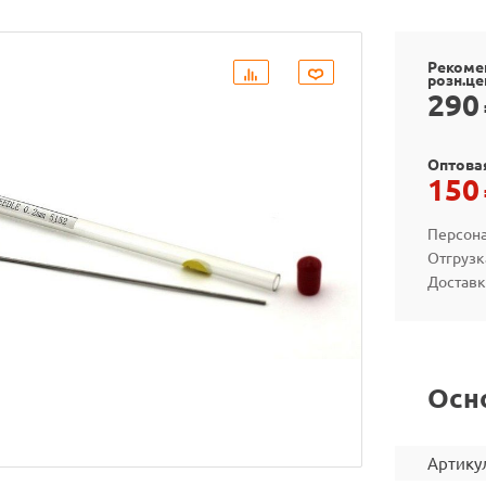
Рекоме
розн.це
290
Оптова
150
Персона
Отгрузк
Доставк
Осн
Артику