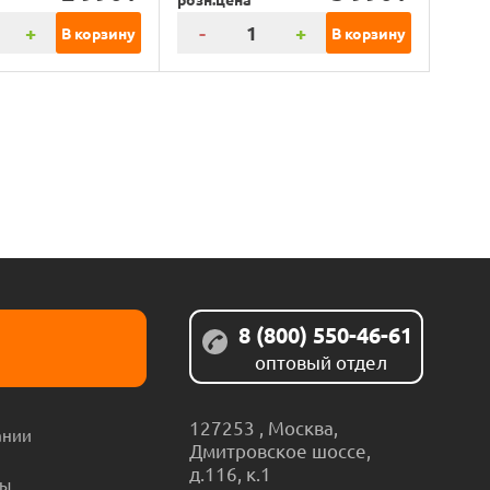
+
-
+
В корзину
В корзину
8 (800) 550-46-61
оптовый отдел
127253
,
Москва
,
ании
Дмитровское шоссе,
д.116, к.1
ты