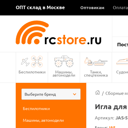
ОПТ склад в Москве
Оптовикам
Оплата
Пос
Беспилотники
Машины,
Танки,
Судом
автомодели
спецтехника
/
Сборные м
Выберите бренд
Игла для
Беспилотники
Артикул:
JAS-5
Машины, автомодели
Бренд:
JAS