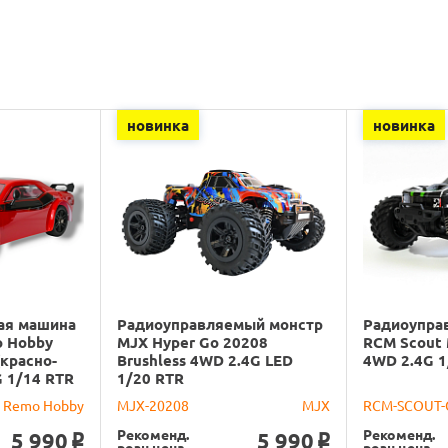
новинка
новинка
ая машина
Радиоуправляемый монстр
Радиоупра
o Hobby
MJX Hyper Go 20208
RCM Scout 
красно-
Brushless 4WD 2.4G LED
4WD 2.4G 1
G 1/14 RTR
1/20 RTR
Remo Hobby
MJX-20208
MJX
RCM-SCOUT-
Рекоменд.
Рекоменд.
5 990
5 990
o
o
розн.цена
розн.цена