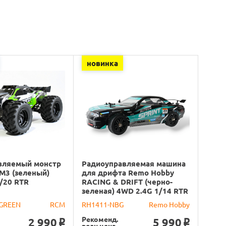
новинка
вляемый монстр
Радиоуправляемая машина
M3 (зеленый)
для дрифта Remo Hobby
/20 RTR
RACING & DRIFT (черно-
зеленая) 4WD 2.4G 1/14 RTR
GREEN
RCM
RH1411-NBG
Remo Hobby
Рекоменд.
2 990
5 990
o
o
розн.цена