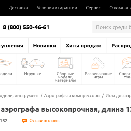
Доставка
Условия и гарантии
Сервис
О компан
8 (800) 550-46-61
тупления
Новинки
Хиты продаж
Распро
одели
Игрушки
Сборные
Развивающие
Спор
модели,
игры
то
материалы
одели, инструмент
/
Аэрографы и компрессоры
/
Игла для аэ
 аэрографа высокопрочная, длина 13
152
Оставить отзыв