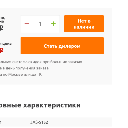
нд.
Нет в
на
наличии
o
я цена
Стать дилером
o
льная система скидок при больших заказах
а в день получения заказа
а по Москве или до ТК
овные характеристики
л
JAS-5152