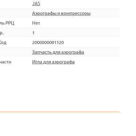
JAS
Аэрографы и компрессоры
ль РРЦ
Нет
р.
1
Код
2000000081120
Запчасть для аэрографа
части
Игла для аэрографа