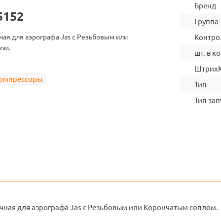
Бренд
5152
Группа
ая для аэрографа Jas c Резьбовым или
Контро
ом.
шт. в ко
Штрих
компрессоры
Тип
Тип зап
чная для аэрографа Jas c Резьбовым или Корончатым соплом.