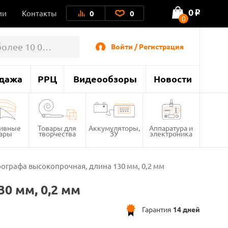
0
ии
Контакты
0
0
o
0
Войти / Регистрация
дажа
РРЦ
Видеообзоры
Новости
тивные
Товары для
Аккумуляторы,
Аппаратура и
вары
творчества
ЗУ
электроника
рографа высокопрочная, длина 130 мм, 0,2 мм
0 мм, 0,2 мм
Гарантия
14 дней