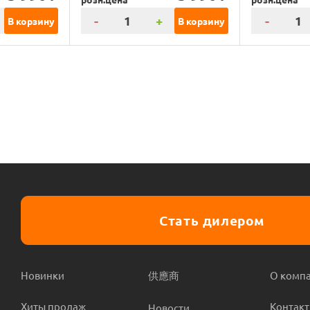
-
+
-
В корзину
В корзину
Стать дилером
Новинки
供應商
О комп
Хиты продаж
Контак
Новости