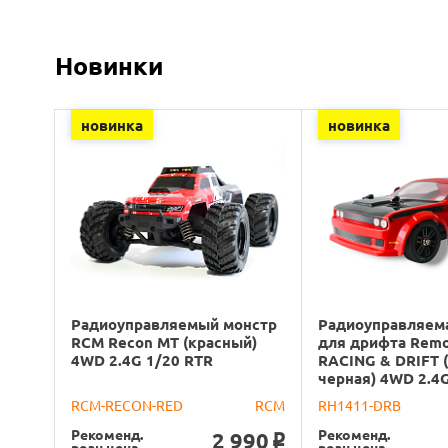
Новинки
новинка
новинка
Радиоуправляемый монстр
Радиоуправляем
RCM Recon MT (красный)
для дрифта Rem
4WD 2.4G 1/20 RTR
RACING & DRIFT (
черная) 4WD 2.4
RCM-RECON-RED
RCM
RH1411-DRB
Рекоменд.
Рекоменд.
2 990
o
розн.цена
розн.цена