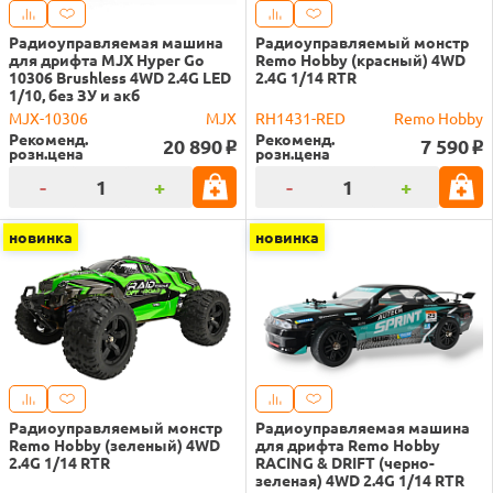
Радиоуправляемая машина
Радиоуправляемый монстр
для дрифта MJX Hyper Go
Remo Hobby (красный) 4WD
10306 Brushless 4WD 2.4G LED
2.4G 1/14 RTR
1/10, без ЗУ и акб
MJX-10306
MJX
RH1431-RED
Remo Hobby
Рекоменд.
Рекоменд.
20 890
7 590
o
o
розн.цена
розн.цена
-
+
-
+
новинка
новинка
Радиоуправляемый монстр
Радиоуправляемая машина
Remo Hobby (зеленый) 4WD
для дрифта Remo Hobby
2.4G 1/14 RTR
RACING & DRIFT (черно-
зеленая) 4WD 2.4G 1/14 RTR