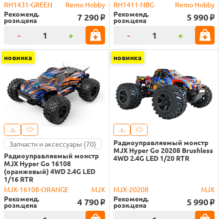
RH1431-GREEN
Remo Hobby
RH1411-NBG
Remo Hobby
Рекоменд.
Рекоменд.
7 290
5 990
o
o
розн.цена
розн.цена
-
+
-
+
новинка
новинка
Радиоуправляемый монстр
Запчасти и аксессуары (70)
MJX Hyper Go 20208 Brushless
Радиоуправляемый монстр
4WD 2.4G LED 1/20 RTR
MJX Hyper Go 16108
(оранжевый) 4WD 2.4G LED
1/16 RTR
MJX-16108-ORANGE
MJX
MJX-20208
MJX
Рекоменд.
Рекоменд.
4 790
5 990
o
o
розн.цена
розн.цена