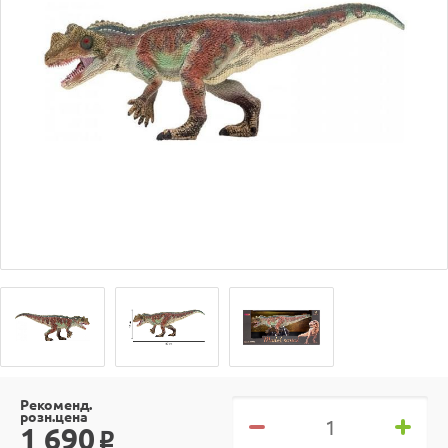
Рекоменд.
розн.цена
1 690
o