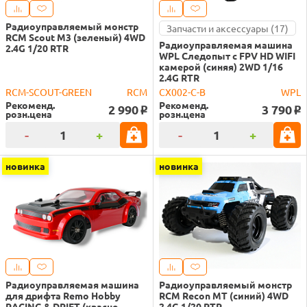
Радиоуправляемый монстр
Запчасти и аксессуары (17)
RCM Scout M3 (зеленый) 4WD
Радиоуправляемая машина
2.4G 1/20 RTR
WPL Следопыт с FPV HD WIFI
камерой (синяя) 2WD 1/16
2.4G RTR
RCM-SCOUT-GREEN
RCM
CX002-C-B
WPL
Рекоменд.
Рекоменд.
2 990
3 790
o
o
розн.цена
розн.цена
-
+
-
+
новинка
новинка
Радиоуправляемая машина
Радиоуправляемый монстр
для дрифта Remo Hobby
RCM Recon MT (синий) 4WD
RACING & DRIFT (красно-
2.4G 1/20 RTR