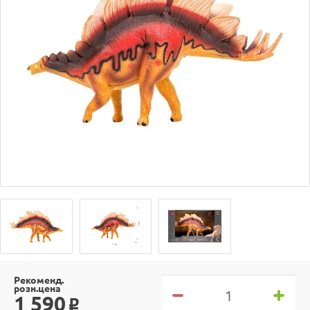
Рекоменд.
розн.цена
1 590
o