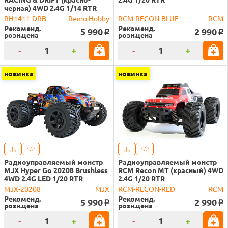
черная) 4WD 2.4G 1/14 RTR
RH1411-DRB
Remo Hobby
RCM-RECON-BLUE
RCM
Рекоменд.
Рекоменд.
5 990
2 990
o
o
розн.цена
розн.цена
-
+
-
+
новинка
новинка
Радиоуправляемый монстр
Радиоуправляемый монстр
MJX Hyper Go 20208 Brushless
RCM Recon MT (красный) 4WD
4WD 2.4G LED 1/20 RTR
2.4G 1/20 RTR
MJX-20208
MJX
RCM-RECON-RED
RCM
Рекоменд.
Рекоменд.
5 990
2 990
o
o
розн.цена
розн.цена
-
+
-
+