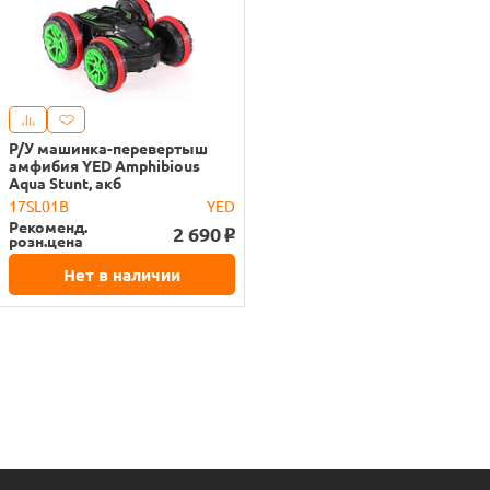
Р/У машинка-перевертыш
амфибия YED Amphibious
Aqua Stunt, акб
17SL01B
YED
Рекоменд.
2 690
o
розн.цена
Нет в наличии