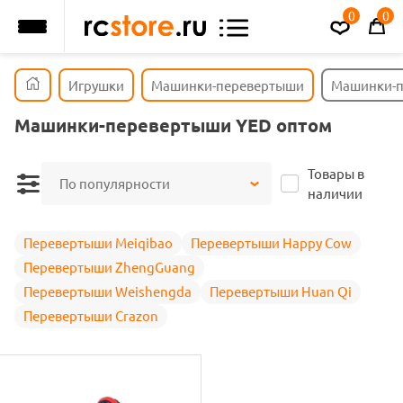
0
0
Игрушки
Машинки-перевертыши
Машинки-п
Машинки-перевертыши YED оптом
Товары в
По популярности
наличии
Перевертыши Meiqibao
Перевертыши Happy Cow
Перевертыши ZhengGuang
Перевертыши Weishengda
Перевертыши Huan Qi
Перевертыши Crazon