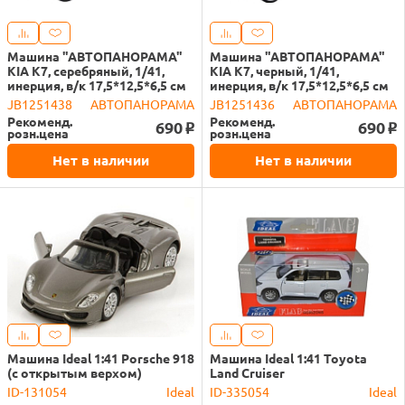
Машина "АВТОПАНОРАМА"
Машина "АВТОПАНОРАМА"
KIA K7, серебряный, 1/41,
KIA K7, черный, 1/41,
инерция, в/к 17,5*12,5*6,5 см
инерция, в/к 17,5*12,5*6,5 см
JB1251438
АВТОПАНОРАМА
JB1251436
АВТОПАНОРАМА
Рекоменд.
Рекоменд.
690
690
o
o
розн.цена
розн.цена
Нет в наличии
Нет в наличии
Машина Ideal 1:41 Porsche 918
Машина Ideal 1:41 Toyota
(с открытым верхом)
Land Cruiser
ID-131054
Ideal
ID-335054
Ideal