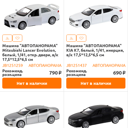
Машина "АВТОПАНОРАМА"
Машина "АВТОПАНОРАМА"
Mitsubishi Lancer Evolution,
KIA K7, белый, 1/41, инерция,
белый, 1/41, откр. двери, в/к
в/к 17,5*12,5*6,5 см
17,5*12,5*6,5 см
JB1251259
АВТОПАНОРАМА
JB1251437
АВТОПАНОРАМА
Рекоменд.
Рекоменд.
790
690
o
o
розн.цена
розн.цена
Нет в наличии
Нет в наличии