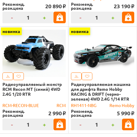
Рекоменд.
Рекоменд.
20 890
23 190
o
o
розн.цена
розн.цена
-
+
-
+
новинка
новинка
Радиоуправляемый монстр
Радиоуправляемая машина
RCM Recon MT (синий) 4WD
для дрифта Remo Hobby
2.4G 1/20 RTR
RACING & DRIFT (черно-
зеленая) 4WD 2.4G 1/14 RTR
RCM-RECON-BLUE
RCM
RH1411-NBG
Remo Hobby
Рекоменд.
Рекоменд.
2 990
5 990
o
o
розн.цена
розн.цена
-
+
-
+