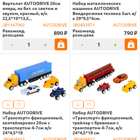
Вертолет AUTODRIVE 20см
Набор металлических
инерц. на бат. со светом и
машинок AUTODRIVE
звуком, красный, в/к
Внедорожная техника 5шт. в/
22,5*10*13,5, ,
к 29*9,5*4см.
JB1167962
AUTODRIVE
JB0403971
AUTODRIVE
Рекоменд.
Рекоменд.
890
790
o
o
розн.цена
розн.цена
-
+
-
+
Набор AUTODRIVE
Набор AUTODRIVE
«Транспорт» фрикционный,
«Транспорт» фрикционный,
контейнеровоз 20см с
трейлер с бревнами с
транспортом 4-7см в/к
транспортом 4-7см, в/к
24*4,5*18
24*4,5*18 см
JB0404455
AUTODRIVE
JB0404457
AUTODRIVE