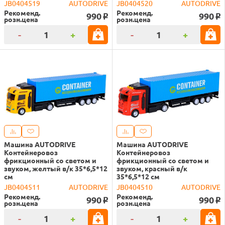
JB0404519
AUTODRIVE
JB0404520
AUTODRIVE
Рекоменд.
Рекоменд.
990
990
o
o
розн.цена
розн.цена
-
+
-
+
Машина AUTODRIVE
Машина AUTODRIVE
Контейнеровоз
Контейнеровоз
фрикционный со светом и
фрикционный со светом и
звуком, желтый в/к 35*6,5*12
звуком, красный в/к
см
35*6,5*12 см
JB0404511
AUTODRIVE
JB0404510
AUTODRIVE
Рекоменд.
Рекоменд.
990
990
o
o
розн.цена
розн.цена
-
+
-
+