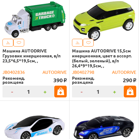
Машина AUTODRIVE
Машина AUTODRIVE 15,5см
Грузовик инерционная, в/п
инерционная, цвет в ассорт.
23,5*6,5*19,5см, ,
(белый, зеленый), в/п
26,4*9*19,5см, ,
JB0402836
AUTODRIVE
JB0402798
AUTODRIVE
Рекоменд.
Рекоменд.
390
290
o
o
розн.цена
розн.цена
-
+
-
+