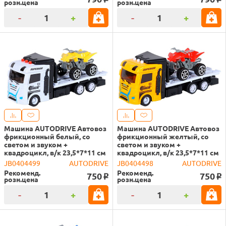
розн.цена
розн.цена
-
+
-
+
Машина AUTODRIVE Автовоз
Машина AUTODRIVE Автовоз
фрикционный белый, со
фрикционный желтый, со
светом и звуком +
светом и звуком +
квадроцикл, в/к 23,5*7*11 см
квадроцикл, в/к 23,5*7*11 см
JB0404499
AUTODRIVE
JB0404498
AUTODRIVE
Рекоменд.
Рекоменд.
750
750
o
o
розн.цена
розн.цена
-
+
-
+