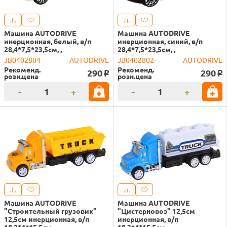
Машина AUTODRIVE
Машина AUTODRIVE
инерционная, белый, в/п
инерционная, синий, в/п
28,4*7,5*23,5см, ,
28,4*7,5*23,5см, ,
JB0402804
AUTODRIVE
JB0402802
AUTODRIVE
Рекоменд.
Рекоменд.
290
290
o
o
розн.цена
розн.цена
-
+
-
+
Машина AUTODRIVE
Машина AUTODRIVE
"Строительный грузовик"
"Цистерновоз" 12,5см
12,5см инерционная, в/п
инерционная, в/п
18,2*4*15,5см, ,
18,2*4*15,5см, ,