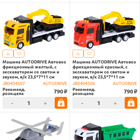
Машина AUTODRIVE Автовоз
Машина AUTODRIVE Автовоз
фрикционный желтый, с
фрикционный красный, с
экскаватором со светом и
экскаватором со светом и
звуком, в/к 23,5*7*11 см
звуком, в/к 23,5*7*11 см
JB0404507
AUTODRIVE
JB0404506
AUTODRIVE
Рекоменд.
Рекоменд.
790
790
o
o
розн.цена
розн.цена
-
+
-
+