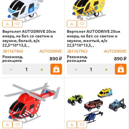
Вертолет AUTODRIVE 20см
Вертолет AUTODRIVE 20см
инерц. на бат. со светом и
инерц. на бат. со светом и
звуком, белый, в/к
звуком, желтый, в/к
22,5*10*13,5, ,
22,5*10*13,5, ,
JB1167960
AUTODRIVE
JB1167963
AUTODRIVE
Рекоменд.
Рекоменд.
890
890
o
o
розн.цена
розн.цена
-
+
-
+