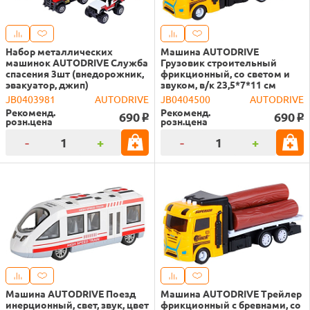
Набор металлических
Машина AUTODRIVE
машинок AUTODRIVE Служба
Грузовик строительный
спасения 3шт (внедорожник,
фрикционный, со светом и
эвакуатор, джип)
звуком, в/к 23,5*7*11 см
JB0403981
AUTODRIVE
JB0404500
AUTODRIVE
Рекоменд.
Рекоменд.
690
690
o
o
розн.цена
розн.цена
-
+
-
+
Машина AUTODRIVE Поезд
Машина AUTODRIVE Трейлер
инерционный, свет, звук, цвет
фрикционный с бревнами, со