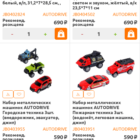
белый, в/п, 31,2*7*28,5 см, ,
светом и звуком, жёлтый, в/к
23,5*7*11 см
JB0402824
AUTODRIVE
JB0404502
AUTODRIVE
Рекоменд.
Рекоменд.
690
690
o
o
розн.цена
розн.цена
-
+
-
+
Набор металлических
Набор металлических
машинок AUTODRIVE
машинок AUTODRIVE
Городская техника 3шт.
Пожарная техника 3шт.
(внедорожник, эвакуатор,
(водомёт, легковая машина,
джип)
джип)
JB0403955
AUTODRIVE
JB0403951
AUTODRIVE
Рекоменд.
Рекоменд.
590
590
o
o
розн.цена
розн.цена