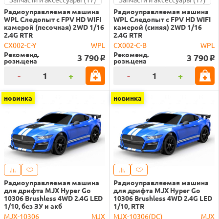
Радиоуправляемая машина
Радиоуправляемая машина
WPL Следопыт с FPV HD WIFI
WPL Следопыт с FPV HD WIFI
камерой (песочная) 2WD 1/16
камерой (синяя) 2WD 1/16
2.4G RTR
2.4G RTR
CX002-C-Y
WPL
CX002-C-B
WPL
Рекоменд.
Рекоменд.
3 790
3 790
o
o
розн.цена
розн.цена
-
+
-
+
новинка
новинка
Радиоуправляемая машина
Радиоуправляемая машина
для дрифта MJX Hyper Go
для дрифта MJX Hyper Go
10306 Brushless 4WD 2.4G LED
10306 Brushless 4WD 2.4G LED
1/10, без ЗУ и акб
1/10, RTR
MJX-10306
MJX
MJX-10306(DC)
MJX