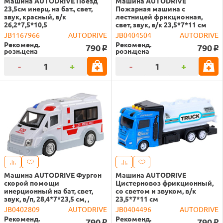
Машина AUTODRIVE Поезд
Машина AUTODRIVE
23,5см инерц. на бат., свет,
Пожарная машина с
звук, красный, в/к
лестницей фрикционная,
26,2*7,5*10,5
свет, звук, в/к 23,5*7*11 см
JB1167966
AUTODRIVE
JB0404504
AUTODRIVE
Рекоменд.
Рекоменд.
790
790
o
o
розн.цена
розн.цена
-
+
-
+
Машина AUTODRIVE Фургон
Машина AUTODRIVE
скорой помощи
Цистерновоз фрикционный,
инерционный на бат, свет,
со светом и звуком, в/к
звук, в/п, 28,4*7*23,5 см, ,
23,5*7*11 см
JB0402809
AUTODRIVE
JB0404496
AUTODRIVE
Рекоменд.
Рекоменд.
790
790
o
o