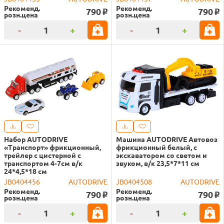
Рекоменд.
Рекоменд.
790
790
o
o
розн.цена
розн.цена
-
+
-
+
Набор AUTODRIVE
Машина AUTODRIVE Автовоз
«Транспорт» фрикционный,
фрикционный белый, с
трейлер с цистерной с
экскаватором со светом и
транспортом 4-7см в/к
звуком, в/к 23,5*7*11 см
24*4,5*18 см
JB0404456
AUTODRIVE
JB0404508
AUTODRIVE
Рекоменд.
Рекоменд.
790
790
o
o
розн.цена
розн.цена
-
+
-
+