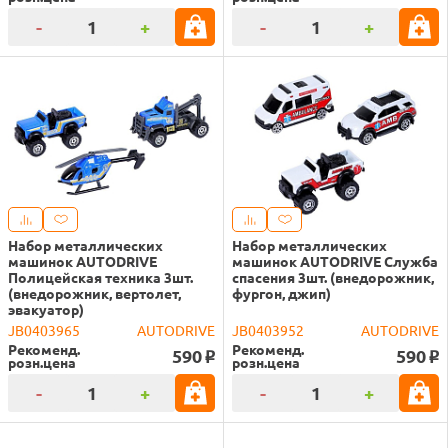
-
+
-
+
Набор металлических
Набор металлических
машинок AUTODRIVE
машинок AUTODRIVE Служба
Полицейская техника 3шт.
спасения 3шт. (внедорожник,
(внедорожник, вертолет,
фургон, джип)
эвакуатор)
JB0403965
AUTODRIVE
JB0403952
AUTODRIVE
Рекоменд.
Рекоменд.
590
590
o
o
розн.цена
розн.цена
-
+
-
+