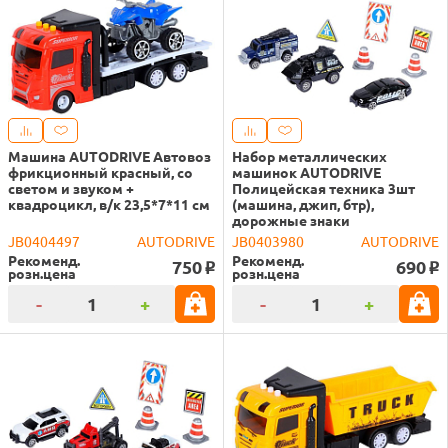
Машина AUTODRIVE Автовоз
Набор металлических
фрикционный красный, со
машинок AUTODRIVE
светом и звуком +
Полицейская техника 3шт
квадроцикл, в/к 23,5*7*11 см
(машина, джип, бтр),
дорожные знаки
JB0404497
AUTODRIVE
JB0403980
AUTODRIVE
Рекоменд.
Рекоменд.
750
690
o
o
розн.цена
розн.цена
-
+
-
+