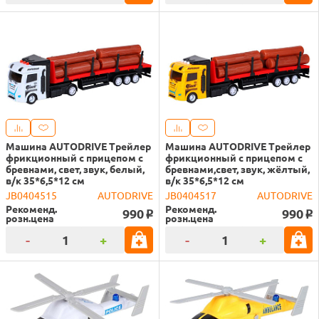
Машина AUTODRIVE Трейлер
Машина AUTODRIVE Трейлер
фрикционный с прицепом с
фрикционный с прицепом с
бревнами, свет, звук, белый,
бревнами,свет, звук, жёлтый,
в/к 35*6,5*12 см
в/к 35*6,5*12 см
JB0404515
AUTODRIVE
JB0404517
AUTODRIVE
Рекоменд.
Рекоменд.
990
990
o
o
розн.цена
розн.цена
-
+
-
+