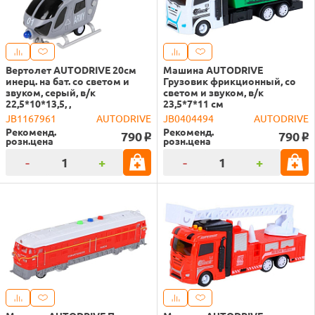
Вертолет AUTODRIVE 20см
Машина AUTODRIVE
инерц. на бат. со светом и
Грузовик фрикционный, со
звуком, серый, в/к
светом и звуком, в/к
22,5*10*13,5, ,
23,5*7*11 см
JB1167961
AUTODRIVE
JB0404494
AUTODRIVE
Рекоменд.
Рекоменд.
790
790
o
o
розн.цена
розн.цена
-
+
-
+