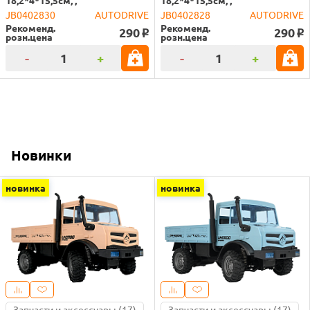
JB0402830
AUTODRIVE
JB0402828
AUTODRIVE
Рекоменд.
Рекоменд.
290
290
o
o
розн.цена
розн.цена
-
+
-
+
Новинки
новинка
новинка
Запчасти и аксессуары (17)
Запчасти и аксессуары (17)